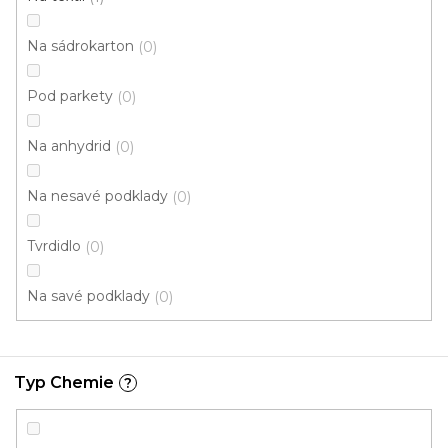
k
í
t
p
Na sádrokarton
0
ů
r
o
Pod parkety
0
d
u
Na anhydrid
0
k
t
Na nesavé podklady
0
ů
Tvrdidlo
0
Na savé podklady
0
Typ Chemie
?
Lepidlo Bona R778 - 10 kg
U vás za 3-7 dní