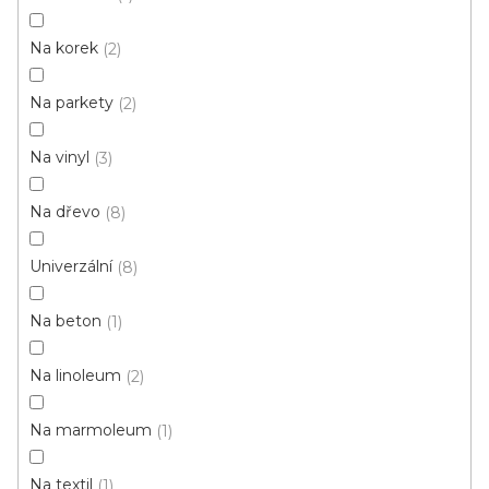
OLEJE
opravné
hmoty
Na korek
2
PENETRACE
TMELY
Na parkety
2
Na vinyl
3
V
Na dřevo
8
ý
p
Univerzální
8
i
ZAVŘÍT FILTR
s
Na beton
1
p
Ř
r
Řadit podle:
Doporučujeme
Na linoleum
2
a
o
z
d
Na marmoleum
1
e
u
n
Na textil
1