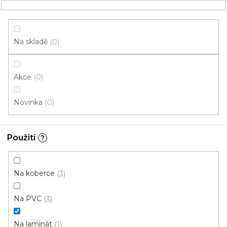
Přejít
NÁKUPNÍ
na
obsah
KOŠÍK
Na skladě
0
Akce
0
HLEDAT
Novinka
0
Chemie
Použití
?
Na laminát Lepidlo
Na koberce
3
LEPIDLA
LAKY
Na PVC
3
Na laminát
1
STĚRKY a