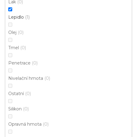
Lak
0
3 732 Kč
/ ks
Měrná
373,20 Kč / 1 kg
cena:
Lepidlo
1
Olej
0
1
položek celkem
O
Tmel
0
v
l
á
Penetrace
0
d
a
Nivelační hmota
0
c
í
Ostatní
0
p
r
Silikon
v
0
k
y
Opravná hmota
0
Doprava zdarma
Garance
v
vrácení zboží
ý