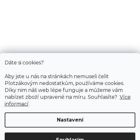
Informace
Služby
Bonus
Dáte si cookies?
Aby jste u nás na stránkách nemuseli čelit
Plotzákovým nedostatkům, používáme cookies.
Díky nim náš web lépe funguje a můžeme vám
nabízet zboží upravené na míru. Souhlasíte?
Více
informací
Nastavení
Copyright 2026
PODLAHY PLOTZ s.r.o.
. Všechna práva
vyhrazena.
Souhlasím