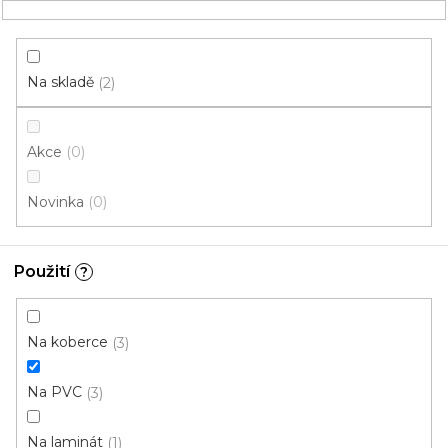
Přejít
NÁKUPNÍ
na
obsah
KOŠÍK
Na skladě
2
Akce
0
HLEDAT
Novinka
0
Chemie
Použití
?
Na PVC Lepidlo
Na koberce
3
LEPIDLA
LAKY
Na PVC
3
Na laminát
1
STĚRKY a