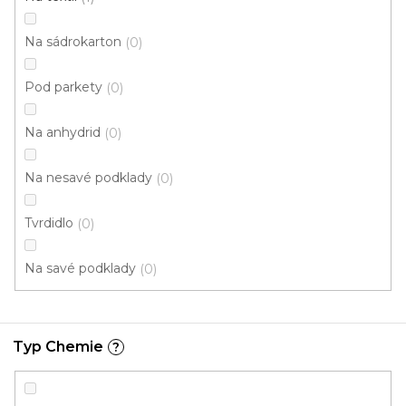
k
í
t
p
Na sádrokarton
0
ů
r
o
Pod parkety
0
d
u
Na anhydrid
0
k
t
Na nesavé podklady
0
ů
Tvrdidlo
0
Na savé podklady
0
Typ Chemie
?
Lepidlo ve speji F595 Antiplas - 500ml (pro PVC a
vinyl)
Skladem, ihned k odeslání