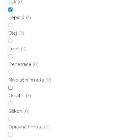
Lak
0
379 Kč
/ ks
Lepidlo
3
Měrná
758 Kč / 1 l
cena:
Olej
0
Tmel
0
Penetrace
0
Nivelační hmota
0
Ostatní
3
Silikon
0
Opravná hmota
0