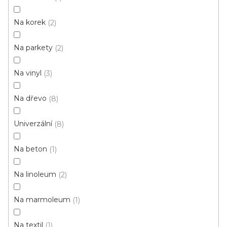
OLEJE
opravné
hmoty
Na korek
2
PENETRACE
TMELY
Na parkety
2
Na vinyl
3
V
Na dřevo
8
ý
p
Univerzální
8
i
ZAVŘÍT FILTR
s
Na beton
1
p
Ř
r
Řadit podle:
Doporučujeme
Na linoleum
2
a
o
z
d
Na marmoleum
1
e
u
n
Na textil
1