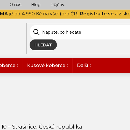
O nás
Blog
Půjčovna
Naše realizace
Hodn
RMA
již od 4 990 Kč na vše! (pro ČR)
Registrujte se
a získ
HLEDAT
oberce
Kusové koberce
Další
 10 – Strašnice, Česká republika