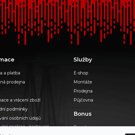
rmace
Služby
a a platba
E-shop
á prodejna
Montáže
Prodejna
ace a vrácení zboží
Půjčovna
ní podmínky
Bonus
vání osobních údajů
ání cookies - nastavení
Poradna
s