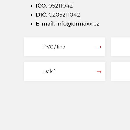
IČO
:
05211042
DIČ
:
CZ05211042
E-mail
:
info@drmaxx.cz
PVC / lino
Další