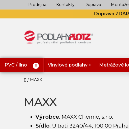
Přejít
Prodejna
Kontakty
Doprava
Montáže
na
Doprava ZDA
obsah
PVC / lino
Vinylové podlahy
Metrážové k
Domů
MAXX
MAXX
Výrobce
:
MAXX Chemie, s.r.o.
Sídlo
:
U trati 3240/44, 100 00 Praha