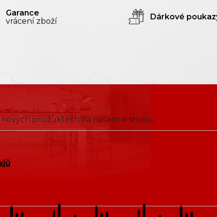
Garance
Dárkové poukaz
vrácení zboží
 o nových produktech na našem e-shopu.
ajů