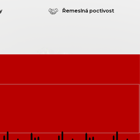
y
Řemeslná poctivost