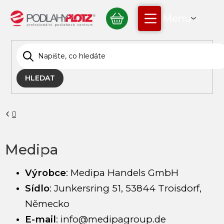
Přejít
NÁKUPNÍ
na
obsah
KOŠÍK
HLEDAT
Domů
Medipa
Výrobce
:
Medipa Handels GmbH
Sídlo
:
Junkersring 51, 53844 Troisdorf,
Německo
E-mail
:
info@medipagroup.de