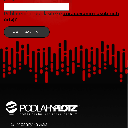
Přihlášením souhlasíte se
zpracováním osobních
údajů
PŘIHLÁSIT SE
Z
á
p
a
t
T. G. Masaryka 333
í