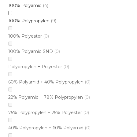
100% Polyamid
4
100% Polypropylen
9
100% Polyester
0
Koberec metráž SPRING / filc 6470
Skladem externě, odesíláme do 2-3 dnů
100% Polyamid SND
0
Polypropylen + Polyester
0
312 Kč
/ m2
60% Polyamid + 40% Polypropylen
0
5 m
4 m
22% Polyamid + 78% Polypropylen
0
75% Polypropylen + 25% Polyester
0
40% Polypropylen + 60% Polyamid
0