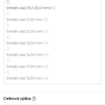
Střední vlas /10,1-20,0 mm/
1
Střední vlas 11,00 mm
0
Střední vlas 12,00 mm
0
Střední vlas 13,00 mm
0
Střední vlas 14,00 mm
0
Koberec metráž NICOSIA /filc 84
Skladem externě, odesíláme do 2-3 dnů
Střední vlas 17,00 mm
0
Střední vlas 15,00 mm
0
512 Kč
od
/ m2
5 m
4 m
3 m
Celková výška
?