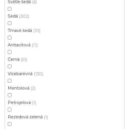
Světle šedá
6
4 m
Šedá
302
Tmavě šedá
10
Antracitová
11
Černá
51
Vícebarevná
130
Mentolová
2
Petrojelová
1
Rezedová zelená
1