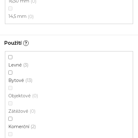
16,50 mm
0
14,5 mm
0
Použití
?
Koberec metráž GLORIANA 580
U vás za 4-10 dní
Levné
3
454 Kč
/ m2
Bytové
13
Objektové
0
5 m
Zátěžové
0
14
položek celkem
O
Komerční
2
v