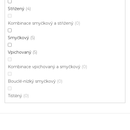
Střižený
4
Odebírat newsletter
Kombinace smyčkový a střižený
0
Vložte svůj e-mail a my vám budeme zasílat informace o
nových produktech na našem e-shopu.
Smyčkový
5
E-mail
Vpichovaný
5
Přihlášením souhlasíte se
zpracováním osobních
údajů
Kombinace vpichovaný a smyčkový
0
PŘIHLÁSIT SE
Bouclé-nízký smyčkový
0
Tištěný
0