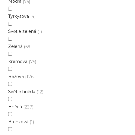
Modrá
75
d
u
Tyrkysová
4
k
t
Světle zelená
1
ů
Zelená
69
Krémová
75
Béžová
176
Koberec metráž NEW ORLEANS /tex 372
Světle hnědá
12
Skladem externě, odesíláme do 2-3 dnů
Hnědá
237
189 Kč
/ m2
Bronzová
1