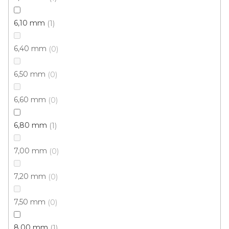
Koberec metráž VENUS / filc 6739
Skladem externě, odesíláme do 2-3 dnů
6,10 mm
1
6,40 mm
0
611 Kč
/ m2
6,50 mm
0
5 m
4 m
6,60 mm
0
6,80 mm
1
7,00 mm
0
7,20 mm
0
7,50 mm
0
8,00 mm
1