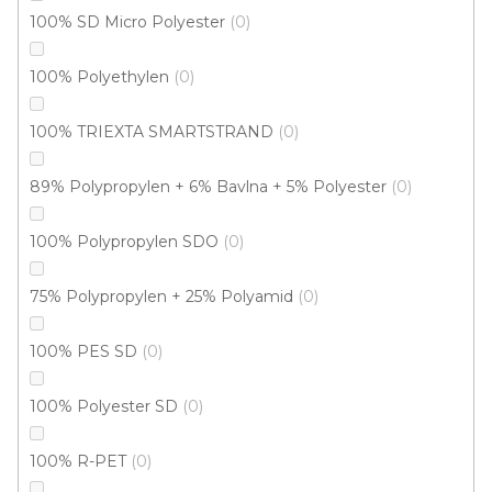
100% SD Micro Polyester
0
100% Polyethylen
0
100% TRIEXTA SMARTSTRAND
0
89% Polypropylen + 6% Bavlna + 5% Polyester
0
100% Polypropylen SDO
0
75% Polypropylen + 25% Polyamid
0
Koberec metráž SPRING /filc 6480
doprodej
100% PES SD
0
Skladem externě, odesíláme do 2-3 dnů
100% Polyester SD
0
333 Kč
328 Kč
/ m2
100% R-PET
0