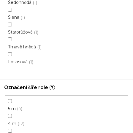
Šedohnědá
1
Koberec metráž RAMBO /tex 60
Siena
1
Skladem externě, odesíláme do 2-3 dnů
Starorůžová
1
208 Kč
/ m2
Tmavě hnědá
1
4 m
Lososová
1
Označení šíře role
?
5 m
4
4 m
12