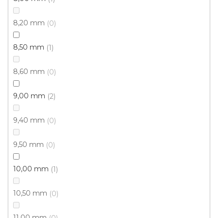
8,20 mm
0
8,50 mm
1
8,60 mm
0
Obkladový (výstavní) koberec Revexpo 1385
9,00 mm
2
(fialový)
U vás za 4-10 dní
9,40 mm
0
9,50 mm
0
218 Kč
/ m2
10,00 mm
1
2 m
10,50 mm
0
11,00 mm
0