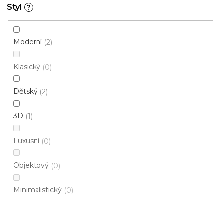
Styl
?
Moderní
2
Klasický
0
Dětský
2
3D
1
Luxusní
0
Objektový
0
Minimalistický
0
Koberec metráž NEW ORLEANS /gel 372