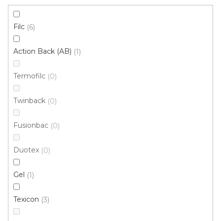
Filc
6
Action Back (AB)
1
Termofilc
0
Koberec metráž MOTÝLEK / filc 5291
Doprodej
Twinback
0
Skladem externě, odesíláme do 2-3 dnů
Fusionbac
0
310 Kč
267 Kč
/ m2
Duotex
0
4 m
Gel
1
Texicon
3