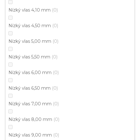
Nízký vlas 4,10 mm
0
Metrážový koberec CAROUSEL 113
Nízký vlas 4,50 mm
0
Skladem externě, odesíláme do 2-3 dnů
Nízký vlas 5,00 mm
0
398 Kč
/ m2
Nízký vlas 5,50 mm
0
4 m
Nízký vlas 6,00 mm
0
Nízký vlas 6,50 mm
0
Nízký vlas 7,00 mm
0
Nízký vlas 8,00 mm
0
Nízký vlas 9,00 mm
0