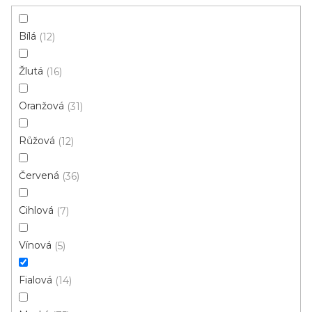
Instituce aj.
vám hodit
Bílá
12
V
Žlutá
16
ý
p
Oranžová
31
i
ZAVŘÍT FILTR
Růžová
s
12
p
Ř
Červená
36
r
Řadit podle:
Doporučujeme
a
o
z
Cihlová
7
d
e
u
n
Vínová
5
k
í
t
p
Fialová
14
ů
r
o