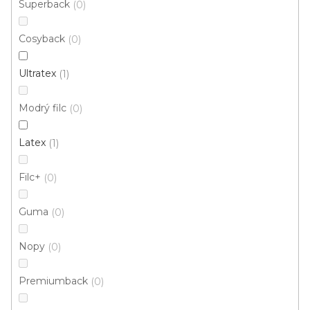
Superback
0
Cosyback
0
Ultratex
1
Modrý filc
0
Latex
1
Filc+
0
Guma
0
Nopy
0
Koberec metráž PRIMAVERA /tex 399
Skladem externě, odesíláme do 2-3 dnů
Premiumback
0