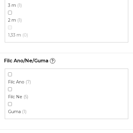
3 m
1
2 m
1
1,33 m
0
Filc Ano/Ne/Guma
?
Koberec metráž DYNASTY /filc 45
Skladem externě, odesíláme do 2-3 dnů
Filc Ano
7
Filc Ne
5
246 Kč
/ m2
Guma
1
4 m