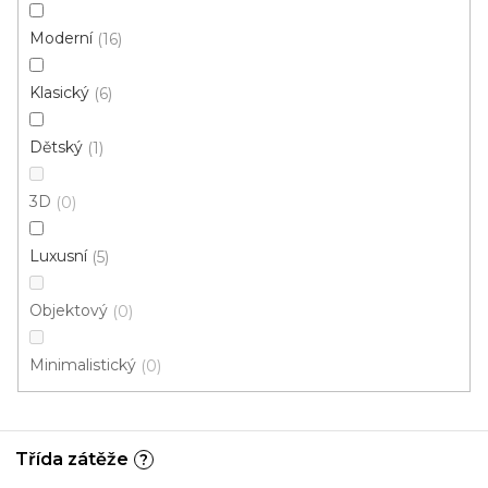
Moderní
16
Klasický
6
Dětský
1
3D
0
Luxusní
5
Objektový
0
Minimalistický
0
Třída zátěže
?
Koberec metráž RAMBO /tex 30