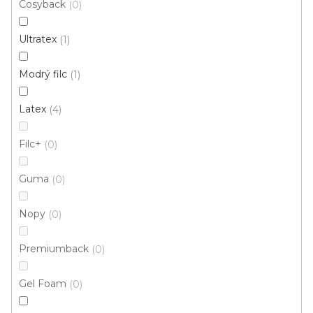
Cosyback
0
Ultratex
1
Modrý filc
1
Latex
4
Filc+
0
Guma
0
Nopy
0
Premiumback
0
Koberec metráž DYNASTY /filc 82
Skladem externě, odesíláme do 2-3 dnů
Gel Foam
0