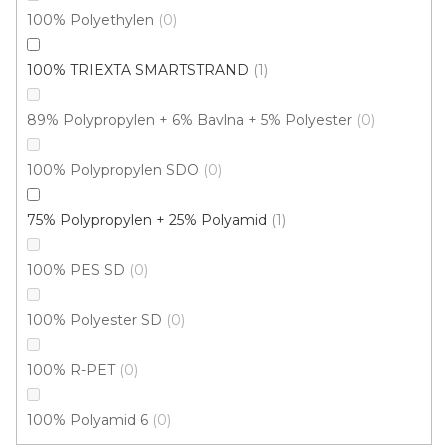
100% Polyethylen
0
100% TRIEXTA SMARTSTRAND
1
89% Polypropylen + 6% Bavlna + 5% Polyester
0
100% Polypropylen SDO
0
75% Polypropylen + 25% Polyamid
1
100% PES SD
0
Koberec metráž NEW ORLEANS /gel 507
100% Polyester SD
0
Skladem externě, odesíláme do 2-3 dnů
100% R-PET
0
256 Kč
/ m2
100% Polyamid 6
0