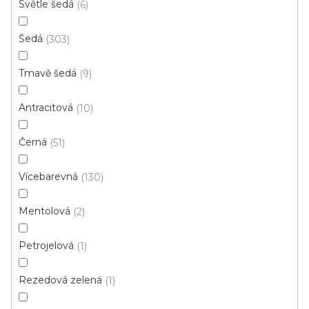
Světle šedá
6
4 m
Šedá
303
Tmavě šedá
9
Antracitová
10
Černá
51
Vícebarevná
130
Mentolová
2
Petrojelová
1
Rezedová zelená
1