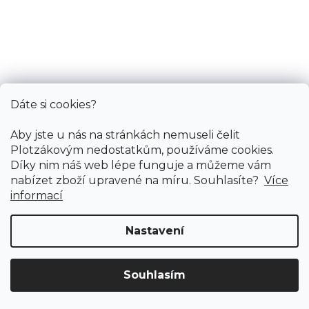
Koberec metráž LYON modrá /AB 82
Dáte si cookies?
Skladem externě, odesíláme do 3 - 8 dní
Aby jste u nás na stránkách nemuseli čelit
Plotzákovým nedostatkům, používáme cookies.
Díky nim náš web lépe funguje a můžeme vám
498 Kč
/ m2
nabízet zboží upravené na míru. Souhlasíte?
Více
informací
5 m
4 m
Nastavení
Souhlasím
Doprava ZDARMA
již od 4 990 Kč na vše! (pro
Vymazat filtry
ČR)
Registrujte se
a získejte
slevu 3%!