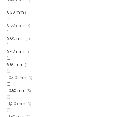
8,50 mm
1
8,60 mm
0
9,00 mm
2
Koberec metráž PRIMAVERA /tex 521
9,40 mm
1
Skladem externě, odesíláme do 2-3 dnů
9,50 mm
1
284 Kč
10,00 mm
/ m2
0
10,50 mm
3
4 m
11,00 mm
0
11,50 mm
0