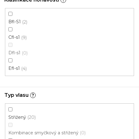
Bfl-S1
2
Cfl-s1
9
Dfl-s1
0
Efl-s1
4
Typ vlasu
?
Metrážový koberec VIRTUOSE 84
Skladem externě, odesíláme do 2-3 dnů
Střižený
20
351 Kč
Kombinace smyčkový a střižený
0
/ m2