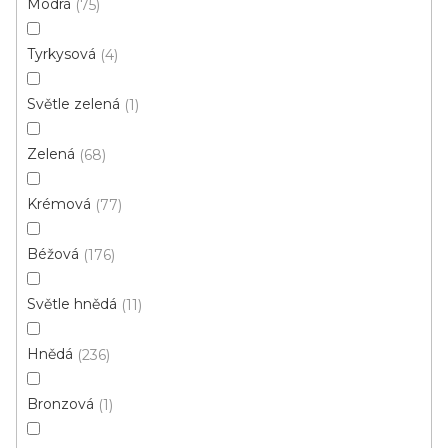
Modrá
75
d
u
Tyrkysová
4
k
t
Světle zelená
1
ů
Zelená
68
Krémová
77
Béžová
176
Metrážový koberec ADORATION 381
Světle hnědá
11
Skladem, ihned k odeslání
Hnědá
236
484 Kč
/ m2
Bronzová
1