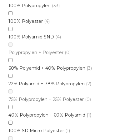
100% Polypropylen
33
100% Polyester
4
100% Polyamid SND
4
Metrážový koberec IMAGO 85
Skladem externě, odesíláme do 2-3 dnů
Polypropylen + Polyester
0
60% Polyamid + 40% Polypropylen
3
246 Kč
/ m2
22% Polyamid + 78% Polypropylen
2
4 m
75% Polypropylen + 25% Polyester
0
40% Polypropylen + 60% Polyamid
1
100% SD Micro Polyester
1