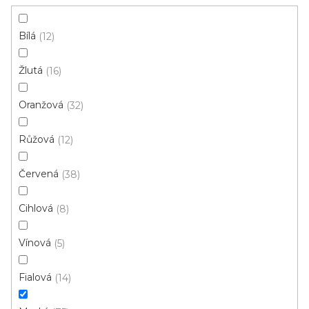
Instituce aj.
vám hodit
Bílá
12
V
Žlutá
16
ý
p
Oranžová
32
i
ZAVŘÍT FILTR
Růžová
s
12
p
Ř
Červená
38
r
Řadit podle:
Doporučujeme
a
o
z
Cihlová
8
d
e
u
n
Vínová
5
k
í
t
p
Fialová
14
ů
r
o