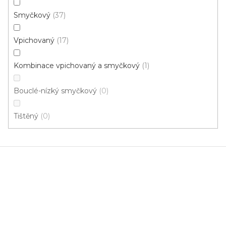
Smyčkový
37
4 m
Vpichovaný
17
Kombinace vpichovaný a smyčkový
1
Bouclé-nízký smyčkový
0
Tištěný
0