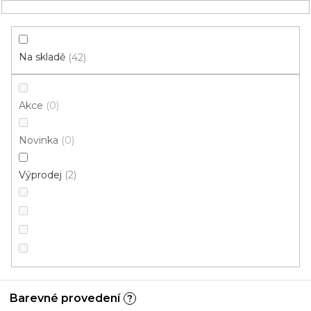
Přejít
NÁKUPNÍ
na
obsah
KOŠÍK
Na skladě
42
Akce
0
HLEDAT
Novinka
0
Metrážové koberce
Výprodej
2
Modrá
Do
Komerční
bytu/domu
Barevné provedení
?
Mohlo by se