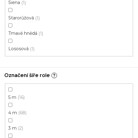
Siena
1
Koberec metráž NEW ORLEANS /tex 507
Starorůžová
1
Skladem externě, odesíláme do 2-3 dnů
Tmavě hnědá
1
189 Kč
/ m2
Lososová
1
4 m
Označení šíře role
?
5 m
16
4 m
68
3 m
2