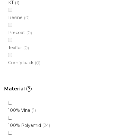
KT
1
246 Kč
/ m2
Resine
0
4 m
Precoat
0
Texflor
0
Comfy back
0
Materiál
?
100% Vlna
1
100% Polyamid
24