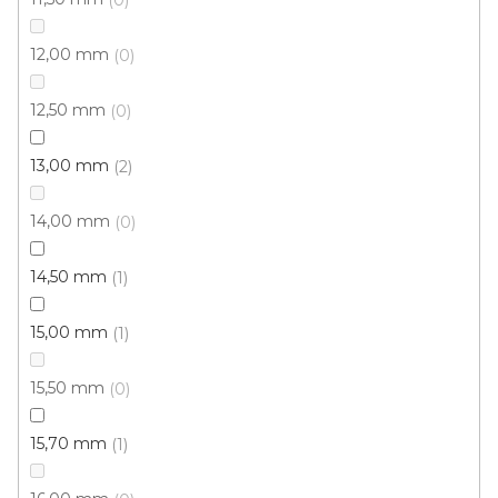
12,00 mm
0
12,50 mm
0
13,00 mm
2
14,00 mm
0
14,50 mm
1
15,00 mm
1
15,50 mm
0
Koberec metráž PRIMAVERA /tex 539
15,70 mm
1
Skladem externě, odesíláme do 2-3 dnů