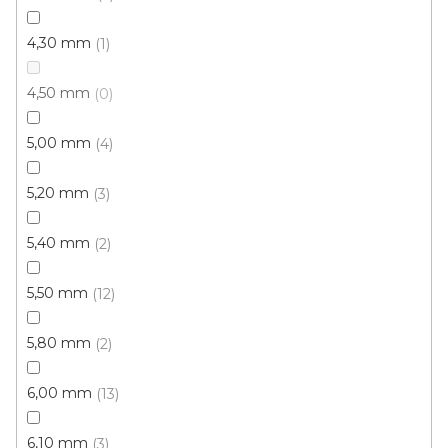
4,30 mm
1
4,50 mm
0
5,00 mm
4
5,20 mm
3
5,40 mm
2
5,50 mm
12
5,80 mm
2
6,00 mm
13
6,10 mm
3