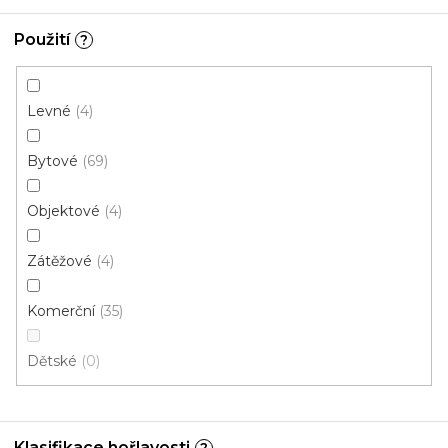
Použití
?
Levné
4
Koberec metráž Candy /filc 24
Skladem externě, odesíláme do 4 dnů
Bytové
69
Objektové
4
323 Kč
/ m2
Zátěžové
4
4 m
Komerční
35
Dětské
0
Klasifikace hořlavosti
?