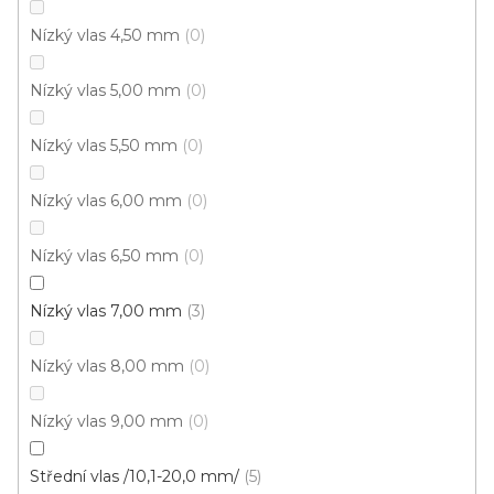
Nízký vlas 4,50 mm
0
Koberec metráž NEW ORLEANS /gel 539
Nízký vlas 5,00 mm
0
Skladem externě, odesíláme do 2-3 dnů
Nízký vlas 5,50 mm
0
256 Kč
/ m2
Nízký vlas 6,00 mm
0
4 m
Nízký vlas 6,50 mm
0
Nízký vlas 7,00 mm
3
Nízký vlas 8,00 mm
0
Nízký vlas 9,00 mm
0
Střední vlas /10,1-20,0 mm/
5