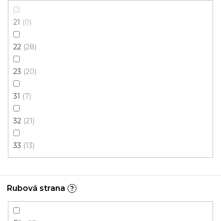
Skladem externě, odesíláme do 2-3 dnů
21
0
208 Kč
/ m2
22
28
4 m
23
20
31
7
32
21
33
13
Rubová strana
?