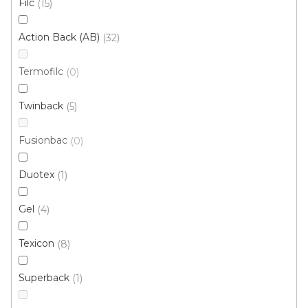
Filc
15
Action Back (AB)
32
Termofilc
0
Twinback
5
Koberec metráž RAMBO /tex 77
Fusionbac
0
Skladem externě, odesíláme do 2-3 dnů
Duotex
1
208 Kč
/ m2
Gel
4
4 m
Texicon
8
Superback
1