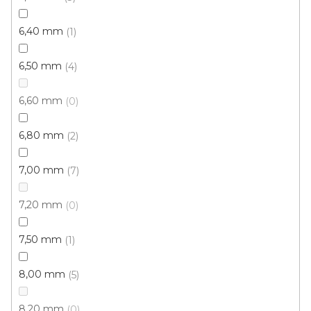
Koberec metráž AVENUE /tex 0935
Skladem externě, odesíláme do 2-3 dnů
6,40 mm
1
6,50 mm
4
284 Kč
/ m2
6,60 mm
0
4 m
6,80 mm
2
7,00 mm
7
7,20 mm
0
7,50 mm
1
8,00 mm
5
8,20 mm
0