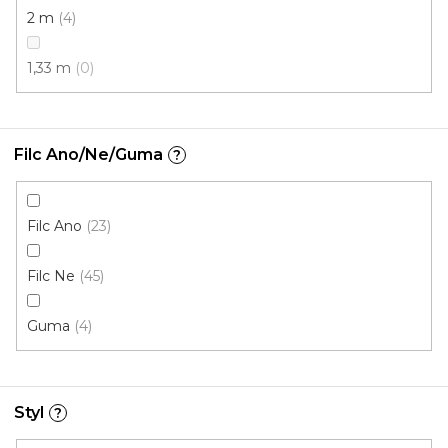
2 m
4
1,33 m
0
Filc Ano/Ne/Guma
?
Filc Ano
23
Koberec metráž NEW ORLEANS /tex 539
Skladem externě, odesíláme do 2-3 dnů
Filc Ne
45
Guma
4
189 Kč
/ m2
4 m
Styl
?