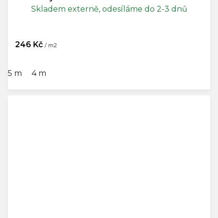
Skladem externě, odesíláme do 2-3 dnů
246 Kč
/ m2
5 m
4 m