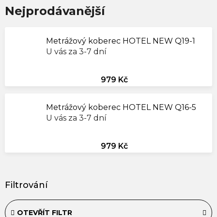
Nejprodávanější
Metrážový koberec HOTEL NEW Q19-1
U vás za 3-7 dní
979 Kč
Metrážový koberec HOTEL NEW Q16-5
U vás za 3-7 dní
979 Kč
V
ý
p
i
OTEVŘÍT FILTR