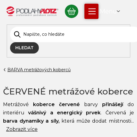
Přejít
NÁKUPNÍ
na
obsah
KOŠÍK
HLEDAT
BARVA metrážových koberců
ČERVENÉ metrážové koberce
Metrážové
koberce červené
barvy
přinášejí
do
interiéru
vášnivý a energický prvek
. Červená je
barva dynamiky a síly,
která může dodat místnosti...
Zobrazit více