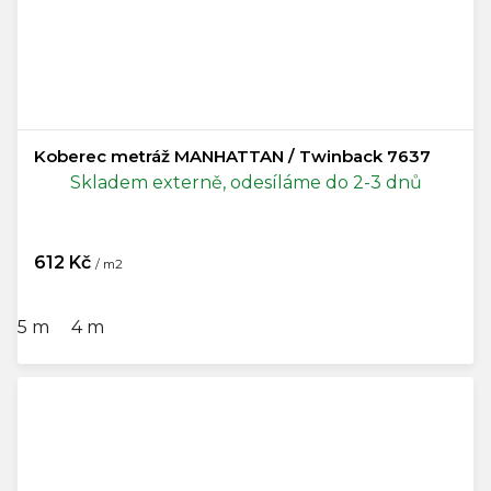
Koberec metráž MANHATTAN / Twinback 7637
Skladem externě, odesíláme do 2-3 dnů
612 Kč
/ m2
5 m
4 m