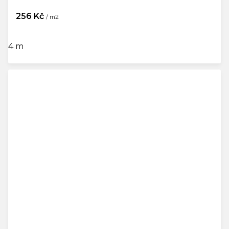
256 Kč
/ m2
4 m