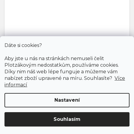
Dáte si cookies?
Aby jste u nás na stránkách nemuseli čelit
Plotzákovým nedostatkům, používáme cookies.
Díky nim náš web lépe funguje a můžeme vám
nabízet zboží upravené na míru. Souhlasíte?
Více
informací
Nastavení
Souhlasím
Doprava ZDARMA
již od 4 990 Kč na vše! (pro
Koberec metráž OPTIMA SDE NEW /AB 16
ČR)
Registrujte se
a získejte
slevu 3%!