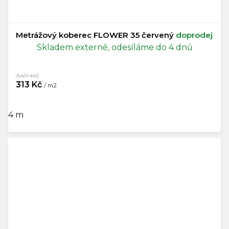
Metrážový koberec FLOWER 35 červený
doprodej
Skladem externě, odesíláme do 4 dnů
347 Kč
313 Kč
/ m2
4 m