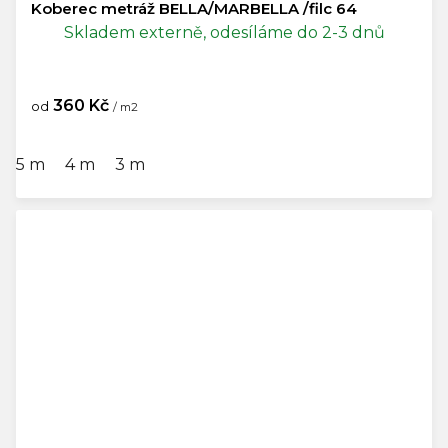
Koberec metráž BELLA/MARBELLA /filc 64
Skladem externě, odesíláme do 2-3 dnů
360 Kč
od
/ m2
5 m
4 m
3 m