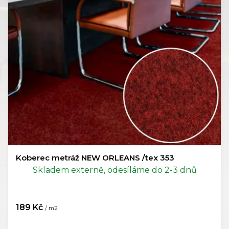
Koberec metráž NEW ORLEANS /tex 353
Skladem externě, odesíláme do 2-3 dnů
189 Kč
/ m2