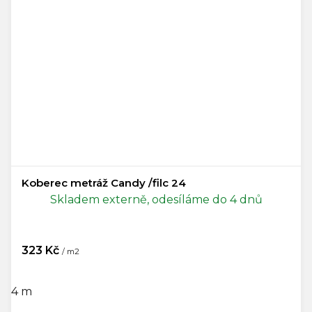
Koberec metráž Candy /filc 24
Skladem externě, odesíláme do 4 dnů
323 Kč
/ m2
4 m