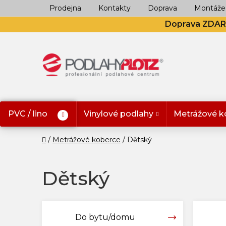
Přejít
Prodejna
Kontakty
Doprava
Montáže
na
Doprava ZDA
obsah
PVC / lino
Vinylové podlahy
Metrážové k
Domů
Metrážové koberce
Dětský
Dětský
Do bytu/domu