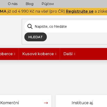
O nás
Blog
Půjčovna
Naše realizace
Hodn
RMA
již od 4 990 Kč na vše! (pro ČR)
Registrujte se
a získ
HLEDAT
oberce
Kusové koberce
Další
Komerční
Instituce aj.