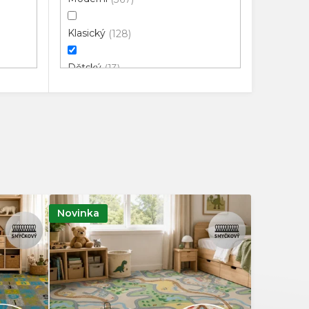
Klasický
128
Dětský
13
3D
46
Luxusní
114
Objektový
17
Minimalistický
3
Novinka