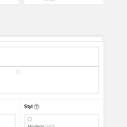
Styl
?
Moderní
367