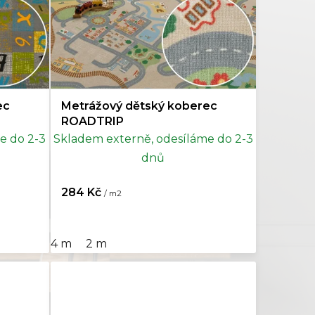
ec
Metrážový dětský koberec
ROADTRIP
e do 2-3
Skladem externě, odesíláme do 2-3
dnů
284 Kč
/ m2
4 m
2 m