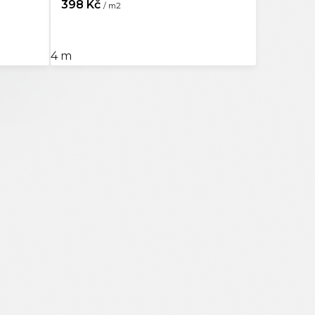
398 Kč
/ m2
4 m