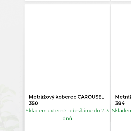
Siena
0
Starorůžová
0
Tmavě hnědá
0
Lososová
0
Metrážový koberec CAROUSEL
Metrá
350
384
Skladem externě, odesíláme do 2-3
Skladem
dnů