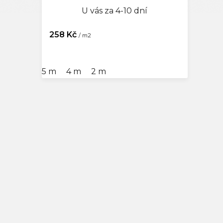
U vás za 4-10 dní
258 Kč
/ m2
5 m
4 m
2 m