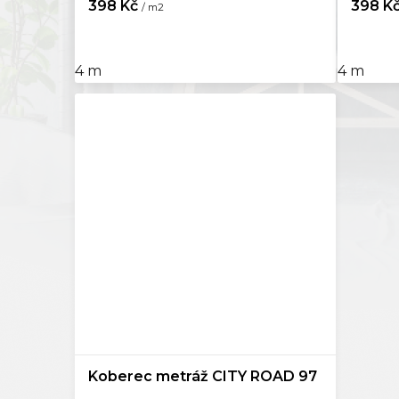
398 Kč
398 K
/ m2
4 m
4 m
Koberec metráž CITY ROAD 97