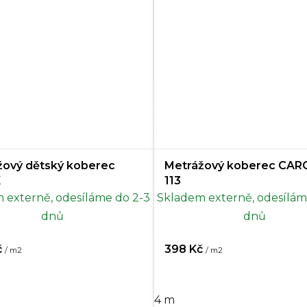
žový dětský koberec
Metrážový koberec CA
K
113
 externě, odesíláme do 2-3
Skladem externě, odesílám
dnů
dnů
č
398 Kč
/ m2
/ m2
4 m