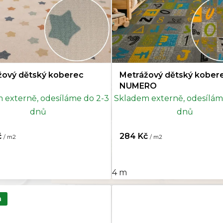
žový dětský koberec
Metrážový dětský kober
NUMERO
 externě, odesíláme do 2-3
Skladem externě, odesílám
dnů
dnů
č
284 Kč
/ m2
/ m2
4 m
a