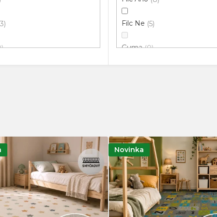
Filc Ne
13
5
Guma
0
0
2
m
0
a
Novinka