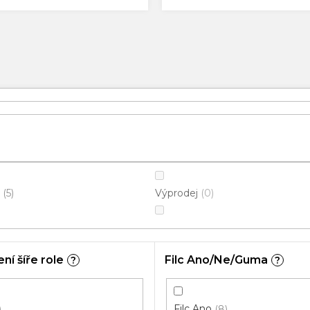
Výprodej
5
0
ní šíře role
Filc Ano/Ne/Guma
?
?
Filc Ano
8