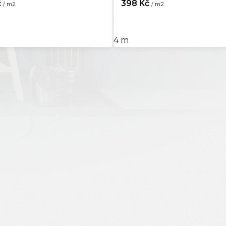
č
398 Kč
/ m2
/ m2
4 m