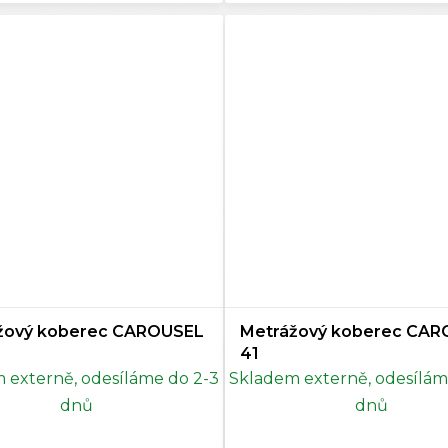
žový koberec CAROUSEL
Metrážový koberec CA
41
 externě, odesíláme do 2-3
Skladem externě, odesílám
dnů
dnů