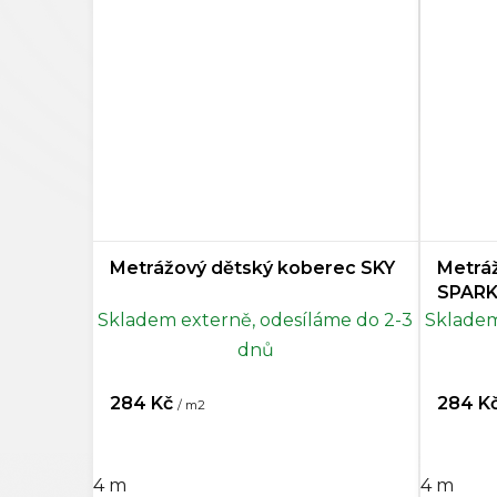
Šedá
0
Tmavě šedá
0
Antracitová
0
Černá
0
Vícebarevná
7
Metrážový dětský koberec SKY
Metrá
Mentolová
0
SPAR
Skladem externě, odesíláme do 2-3
Skladem
Petrojelová
0
dnů
Rezedová zelená
0
284 Kč
284 K
/ m2
Šedohnědá
0
4 m
4 m