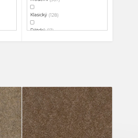
Klasický
128
Dětský
13
3D
46
Luxusní
114
Objektový
17
Minimalistický
3