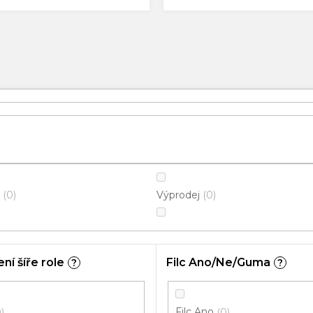
Výprodej
0
0
ní šíře role
Filc Ano/Ne/Guma
?
?
Filc Ano
0
0