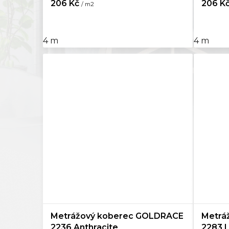
206 Kč
206 K
/ m2
4 m
4 m
Metrážový koberec GOLDRACE
Metrá
2236 Anthracite
2283 L