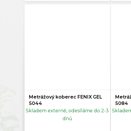
Siena
0
Starorůžová
0
Tmavě hnědá
0
Lososová
0
Metrážový koberec FENIX GEL
Metrá
5044
5084
Skladem externě, odesíláme do 2-3
Skladem
dnů