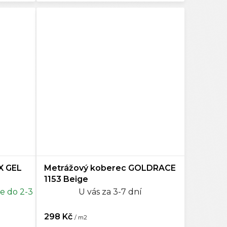
X GEL
Metrážový koberec GOLDRACE
1153 Beige
e do 2-3
U vás za 3-7 dní
298 Kč
/ m2