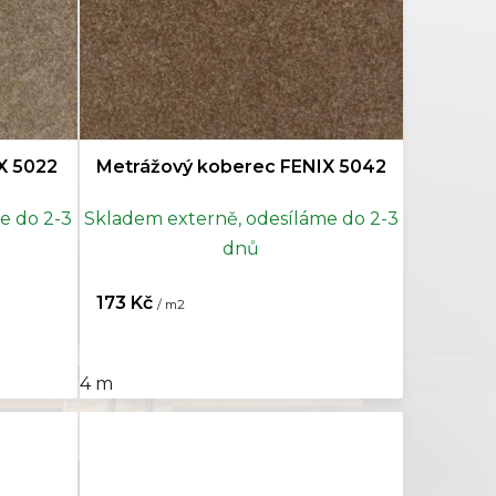
X 5022
Metrážový koberec FENIX 5042
e do 2-3
Skladem externě, odesíláme do 2-3
dnů
173 Kč
/ m2
4 m