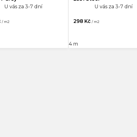
U vás za 3-7 dní
U vás za 3-7 dní
č
298 Kč
/ m2
/ m2
4 m