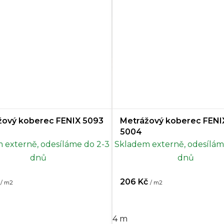
žový koberec FENIX 5093
Metrážový koberec FENI
5004
 externě, odesíláme do 2-3
Skladem externě, odesílám
dnů
dnů
č
206 Kč
/ m2
/ m2
4 m