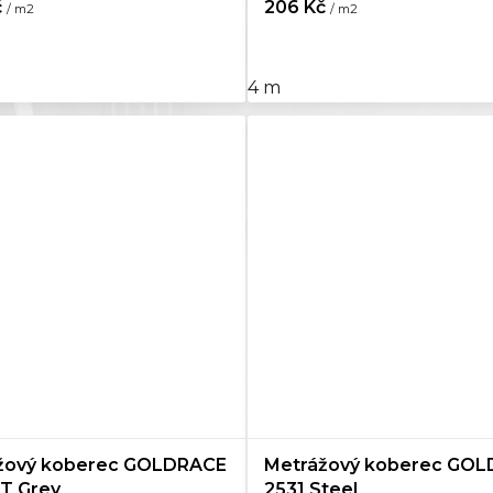
č
206 Kč
/ m2
/ m2
4 m
žový koberec GOLDRACE
Metrážový koberec GO
T Grey
2531 Steel