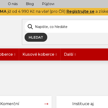
O nás
Blog
Půjčovna
Naše realizace
Hodn
RMA
již od 4 990 Kč na vše! (pro ČR)
Registrujte se
a získ
HLEDAT
oberce
Kusové koberce
Další
Komerční
Instituce aj.