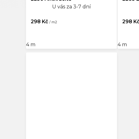
U vás za 3-7 dní
298 Kč
298 K
/ m2
4 m
4 m