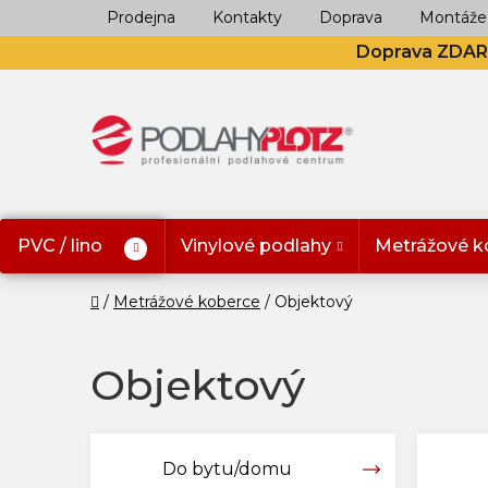
Přejít
Prodejna
Kontakty
Doprava
Montáže
na
Doprava ZDA
obsah
PVC / lino
Vinylové podlahy
Metrážové k
Domů
Metrážové koberce
Objektový
Objektový
Do bytu/domu