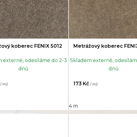
žový koberec FENIX 5012
Metrážový koberec FENI
 externě, odesíláme do 2-3
Skladem externě, odesílám
dnů
dnů
č
173 Kč
/ m2
/ m2
4 m