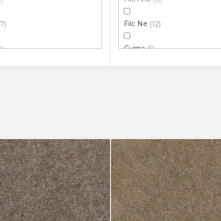
Filc Ne
17
12
Guma
0
5
0
m
0