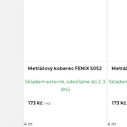
Šedá
5
Tmavě šedá
0
Antracitová
0
Černá
3
Vícebarevná
0
Metrážový koberec FENIX 5052
Metrá
Mentolová
0
Skladem externě, odesíláme do 2-3
Skladem
Petrojelová
0
dnů
Rezedová zelená
0
173 Kč
173 K
/ m2
Šedohnědá
0
4 m
4 m