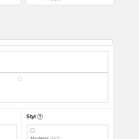
Styl
?
Moderní
367