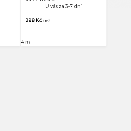
U vás za 3-7 dní
298 Kč
/ m2
4 m