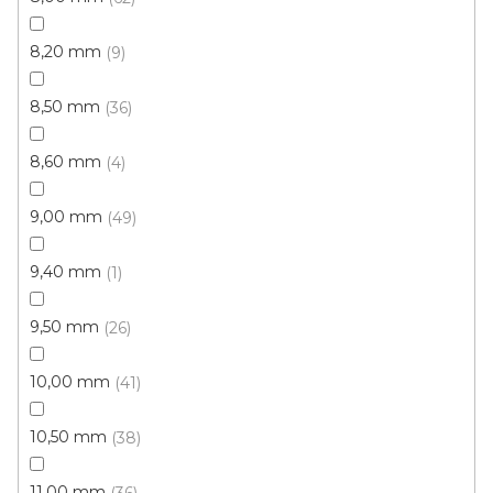
8,20 mm
9
8,50 mm
36
8,60 mm
4
9,00 mm
49
Metrážový koberec PONZA TERMO medová
Doprodej
9,40 mm
1
Skladem, ihned k odeslání
9,50 mm
26
366 Kč
/ m2
10,00 mm
41
4 m
10,50 mm
38
11,00 mm
36