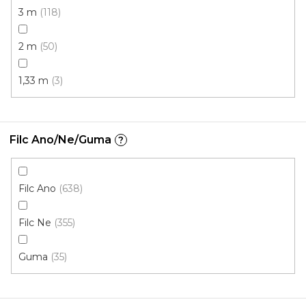
3 m
118
2 m
50
1,33 m
3
Filc Ano/Ne/Guma
?
Metrážový koberec CASTOR 96
Skladem, ihned k odeslání
Filc Ano
638
Filc Ne
355
420 Kč
/ m2
Guma
35
4 m