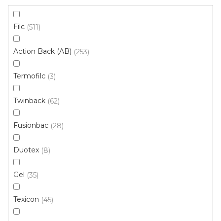
Filc
511
Action Back (AB)
253
Termofilc
3
Metrážový koberec GENEVIA 79
Twinback
62
Skladem, ihned k odeslání
Fusionbac
28
246 Kč
/ m2
Duotex
8
4 m
Gel
35
Texicon
45
Novinka