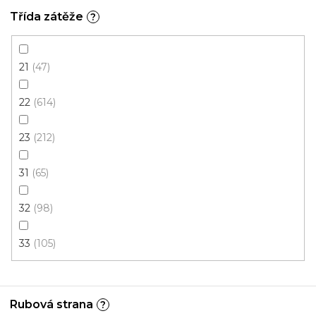
Skladem, ihned k odeslání
Třída zátěže
?
310 Kč
277 Kč
/ m2
21
47
4 m
22
614
23
212
Doporučujeme
31
65
32
98
33
105
Rubová strana
?