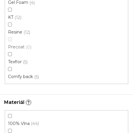
Gel Foam
4
175 Kč
/ m2
KT
12
4 m
Resine
12
Novinka
Precoat
0
Texflor
5
Comfy back
5
Materiál
?
100% Vlna
44