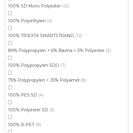
100% SD Micro Polyester
12
100% Polyethylen
4
100% TRIEXTA SMARTSTRAND
12
89% Polypropylen + 6% Bavlna + 5% Polyester
2
100% Polypropylen SDO
7
75% Polypropylen + 25% Polyamid
8
Koberec metráž VESNIČKA /filc
100% PES SD
4
Skladem, ihned k odeslání
100% Polyester SD
3
187 Kč
/ m2
100% R-PET
8