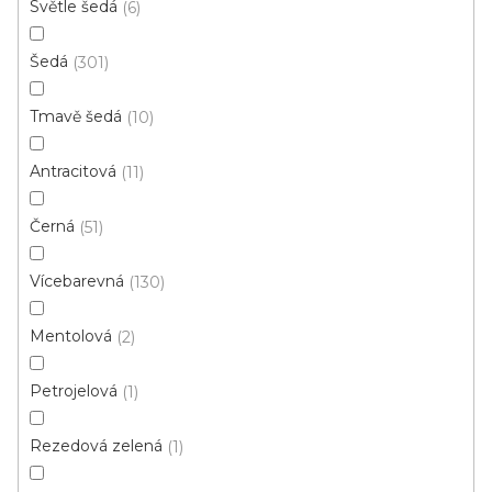
Světle šedá
6
4 m
Šedá
301
Top poměr cena/kvalita
Tmavě šedá
10
Antracitová
11
Černá
51
Vícebarevná
130
Mentolová
2
Petrojelová
1
Rezedová zelená
1