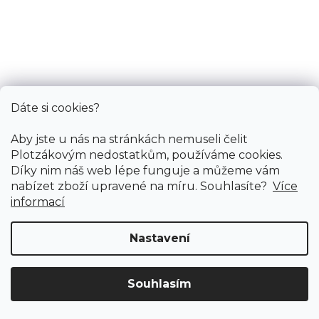
Dáte si cookies?
Metrážový koberec FENIX 5022
Aby jste u nás na stránkách nemuseli čelit
Skladem externě, odesíláme do 2-3 dnů
Plotzákovým nedostatkům, používáme cookies.
Díky nim náš web lépe funguje a můžeme vám
nabízet zboží upravené na míru. Souhlasíte?
Více
informací
173 Kč
/ m2
Nastavení
4 m
Souhlasím
Doprava ZDARMA
již od 4 990 Kč na vše! (pro
Vymazat filtry
ČR)
Registrujte se
a získejte
slevu 3%!