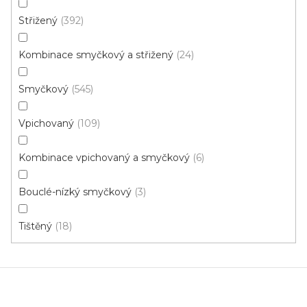
484 Kč
/ m2
Střižený
392
Kombinace smyčkový a střižený
24
4 m
Smyčkový
545
Vpichovaný
109
Kombinace vpichovaný a smyčkový
6
Bouclé-nízký smyčkový
3
Tištěný
18