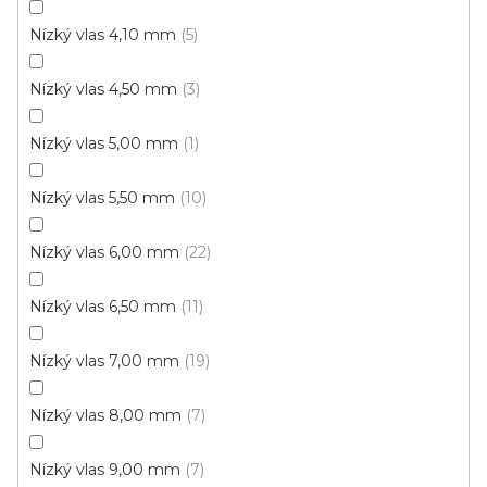
Nízký vlas 4,10 mm
5
Metrážový koberec MARS 4417
Nízký vlas 4,50 mm
3
Skladem, ihned k odeslání
Nízký vlas 5,00 mm
1
241 Kč
216 Kč
/ m2
Nízký vlas 5,50 mm
10
4 m
Nízký vlas 6,00 mm
22
Nízký vlas 6,50 mm
11
Akce
Nízký vlas 7,00 mm
19
Nízký vlas 8,00 mm
7
Nízký vlas 9,00 mm
7