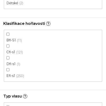
Dětské
2
Klasifikace hořlavosti
?
Bfl-S1
11
Cfl-s1
121
Dfl-s1
1
Efl-s1
250
Metrážový koberec ADORATION 381
Skladem, ihned k odeslání
Typ vlasu
?