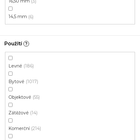
16,50 mm
3
14,5 mm
6
Použití
?
Metrážový koberec CASTOR 63
Skladem, ihned k odeslání
Levné
186
Bytové
1017
420 Kč
/ m2
Objektové
55
4 m
Zátěžové
14
Komerční
214