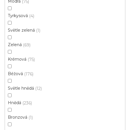
Modrá
75
d
u
Tyrkysová
4
k
t
Světle zelená
1
ů
Zelená
69
Krémová
75
Béžová
176
Koberec metráž NEW ORLEANS /tex 142
Světle hnědá
12
Skladem externě, odesíláme do 2-3 dnů
Hnědá
236
189 Kč
/ m2
Bronzová
1