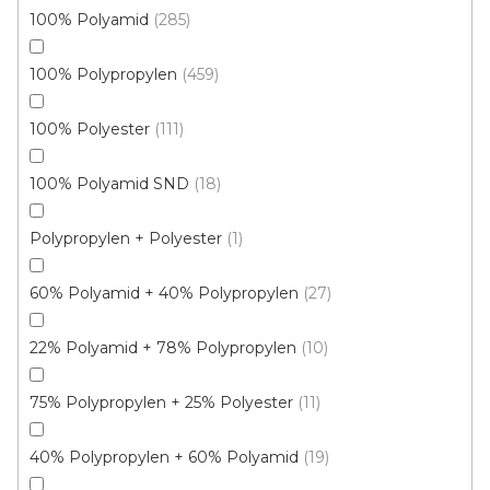
100% Polyamid
285
100% Polypropylen
459
100% Polyester
111
Metrážový koberec ENTER 802 Grey
Skladem, ihned k odeslání
100% Polyamid SND
18
Polypropylen + Polyester
1
175 Kč
/ m2
60% Polyamid + 40% Polypropylen
27
4 m
22% Polyamid + 78% Polypropylen
10
Akce
75% Polypropylen + 25% Polyester
11
40% Polypropylen + 60% Polyamid
19