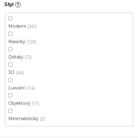
Styl
?
Doporučujeme
Moderní
361
Klasický
128
Dětský
13
3D
46
Luxusní
114
Objektový
17
Minimalistický
3
Koberec metráž TROP Šedý