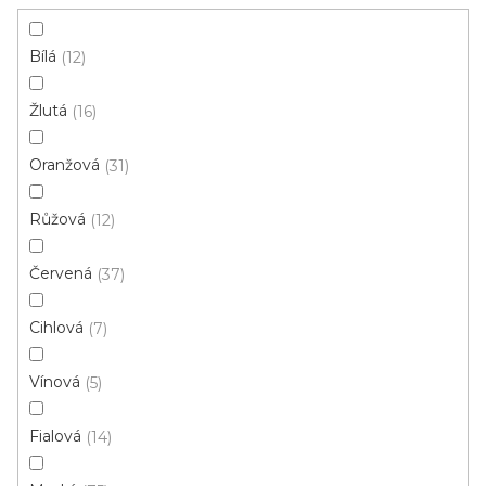
Instituce aj.
vám hodit
Bílá
12
V
Žlutá
16
ý
p
Oranžová
31
i
ZAVŘÍT FILTR
Růžová
s
12
p
Ř
Červená
37
r
Řadit podle:
Doporučujeme
a
o
z
Cihlová
7
d
e
u
Skvělá cena
n
Vínová
5
k
í
t
p
Fialová
14
ů
r
o