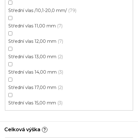
Střední vlas /10,1-20,0 mm/
79
Střední vlas 11,00 mm
7
Střední vlas 12,00 mm
7
Střední vlas 13,00 mm
2
Střední vlas 14,00 mm
3
Koberec metráž AEILILL béžový
Skladem, ihned k odeslání
Střední vlas 17,00 mm
2
Střední vlas 15,00 mm
3
269 Kč
/ m2
4 m
Celková výška
?