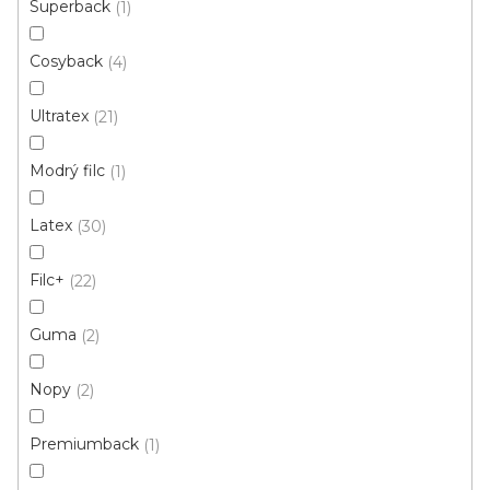
Superback
1
Cosyback
4
Ultratex
21
Modrý filc
1
Latex
30
Filc+
22
Guma
2
Nopy
2
Metrážový koberec ENIGMA 25 Grey
Skladem, ihned k odeslání
Premiumback
1