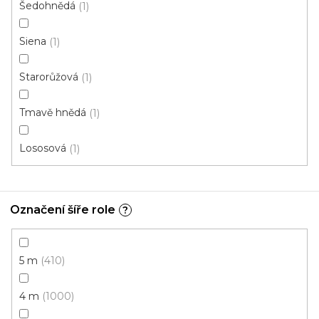
Šedohnědá
1
Koberec metráž TROP zelený
Siena
1
Skladem, ihned k odeslání
Starorůžová
1
277 Kč
/ m2
Tmavě hnědá
1
4 m
Lososová
1
Prémiová kvalita
Označení šíře role
?
5 m
410
4 m
1000