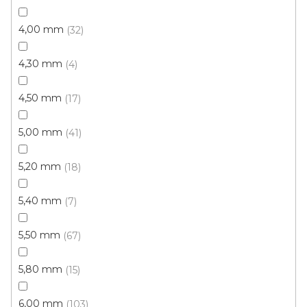
4,00 mm
32
4,30 mm
4
4,50 mm
17
5,00 mm
41
5,20 mm
18
5,40 mm
7
5,50 mm
67
5,80 mm
15
6,00 mm
103