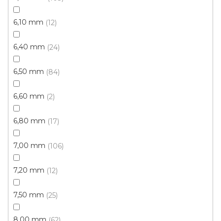
Metrážový koberec NAUTICA 37 koňaková
doprodej
6,10 mm
12
Skladem, ihned k odeslání
6,40 mm
24
349 Kč
314 Kč
/ m2
6,50 mm
84
4 m
6,60 mm
2
6,80 mm
17
7,00 mm
106
7,20 mm
12
7,50 mm
25
8,00 mm
62