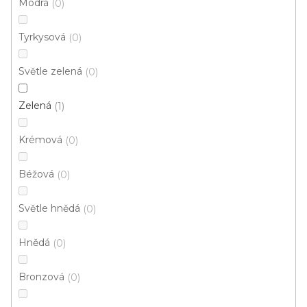
Modrá
0
d
u
Tyrkysová
0
k
t
Světle zelená
0
ů
Zelená
1
Krémová
0
Béžová
0
Koberec metráž TROP zelený
Světle hnědá
0
Skladem, ihned k odeslání
Hnědá
0
277 Kč
/ m2
Bronzová
0