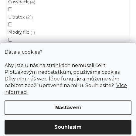
Cosyback
4
Informace
Ultratex
21
Služby
Modrý filc
1
Bonus
Latex
30
Dáte si cookies?
Filc+
22
Aby jste u nás na stránkách nemuseli čelit
Plotzákovým nedostatkům, používáme cookies.
Guma
2
Díky nim náš web lépe funguje a můžeme vám
nabízet zboží upravené na míru. Souhlasíte?
Více
informací
Nopy
2
Nastavení
Premiumback
1
Copyright 2026
PODLAHY PLOTZ s.r.o.
. Všechna práva
vyhrazena.
Gel Foam
4
Souhlasím
Doprava ZDARMA
již od 4 990 Kč na vše! (pro
Vytvořil Shoptet
Vymazat filtry