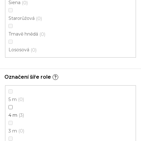
Siena
0
Metrážový koberec OCEAN 38790
Starorůžová
0
Skladem externě, odesíláme do 4 dnů
Tmavě hnědá
0
277 Kč
/ m2
Lososová
0
4 m
Označení šíře role
?
5 m
0
4 m
3
3 m
0