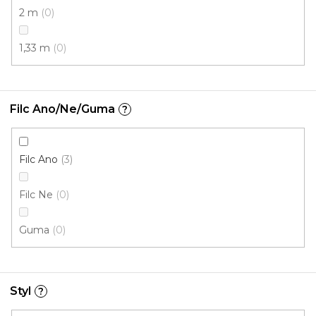
2 m
0
1,33 m
0
Filc Ano/Ne/Guma
?
Filc Ano
3
Metrážový koberec OCEAN 83290
Skladem externě, odesíláme do 4 dnů
Filc Ne
0
Guma
0
277 Kč
/ m2
4 m
Styl
?