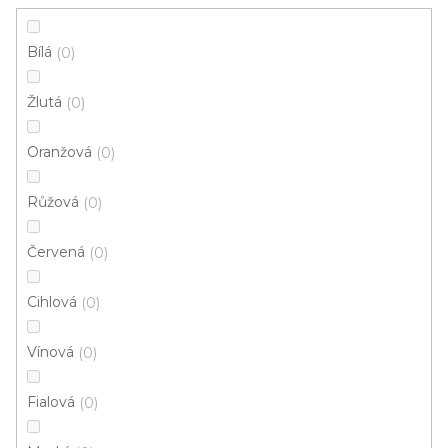
Instituce aj.
vám hodit
Bílá
0
V
Žlutá
0
ý
p
Oranžová
0
i
ZAVŘÍT FILTR
Růžová
s
0
p
Ř
Červená
0
r
Řadit podle:
Doporučujeme
a
o
z
Cihlová
0
d
e
u
Top poměr cena/kvalita
n
Vínová
0
k
í
t
p
Fialová
0
ů
r
o