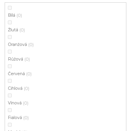
Instituce aj.
vám hodit
Bílá
0
V
Žlutá
0
ý
p
Oranžová
0
i
ZAVŘÍT FILTR
Růžová
s
0
p
Ř
Červená
0
r
Řadit podle:
Doporučujeme
a
o
z
Cihlová
0
d
e
u
n
Vínová
0
k
í
t
p
Fialová
0
ů
r
o