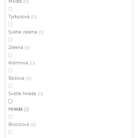
Modrá
0
d
u
Tyrkysová
0
k
t
Světle zelená
0
ů
Zelená
0
Krémová
0
Béžová
0
Metrážový koberec CORDOBA 33
Světle hnědá
0
U vás za 4-10 dní
Hnědá
2
337 Kč
od
/ m2
Bronzová
0