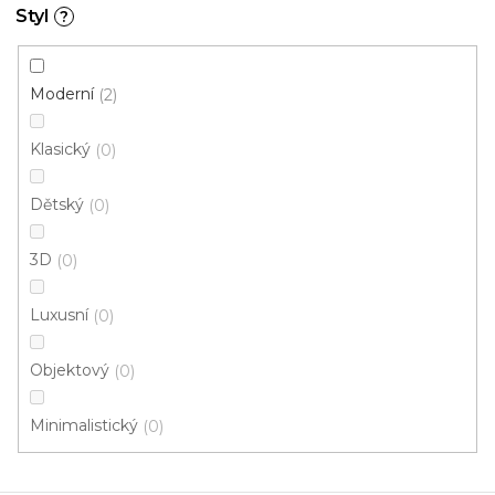
nových produktech na našem e-shopu.
Styl
?
E-mail
Moderní
2
Přihlášením souhlasíte se
zpracováním osobních
údajů
Klasický
0
PŘIHLÁSIT SE
Dětský
0
3D
0
Luxusní
0
Objektový
0
Z
Minimalistický
0
á
p
a