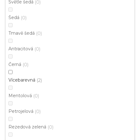
Světle šedá
0
4 m
3 m
Šedá
0
Tmavě šedá
0
Antracitová
0
Černá
0
Vícebarevná
2
Mentolová
0
Petrojelová
0
Rezedová zelená
0