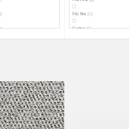
Filc Ne
2
0
Guma
0
0
0
m
0