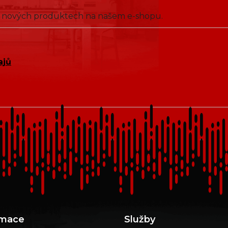
 o nových produktech na našem e-shopu.
ajů
rmace
Služby