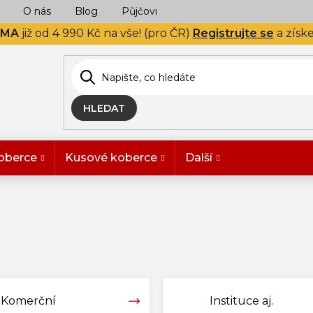
O nás
Blog
Půjčovna
Naše realizace
Hodn
RMA
již od 4 990 Kč na vše! (pro ČR)
Registrujte se
a získ
HLEDAT
oberce
Kusové koberce
Další
Komerční
Instituce aj.