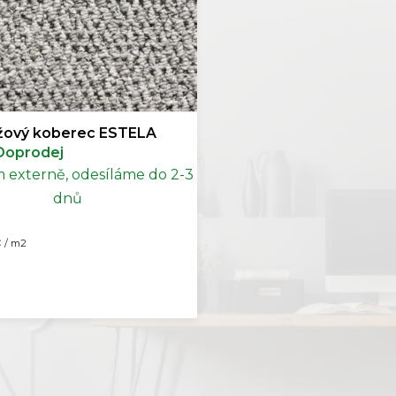
žový koberec ESTELA
Doprodej
 externě, odesíláme do 2-3
dnů
č
/ m2
O
v