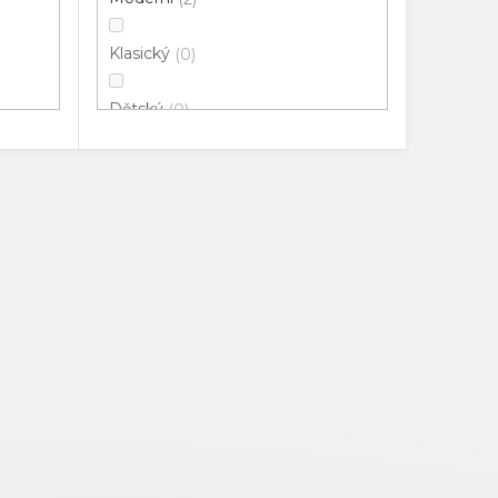
Klasický
0
Dětský
0
3D
0
Luxusní
0
Objektový
0
Minimalistický
0