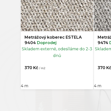
Tyrkysová
0
u
k
Světle zelená
0
t
ů
Zelená
0
Metrážový koberec ESTELA
Metrá
Krémová
1
9404
Doprodej
9474
Skladem externě, odesíláme do 2-3
Skladem
Béžová
0
dnů
Světle hnědá
0
370 Kč
370 K
/ m2
Hnědá
0
4 m
4 m
Bronzová
0
Světle šedá
0