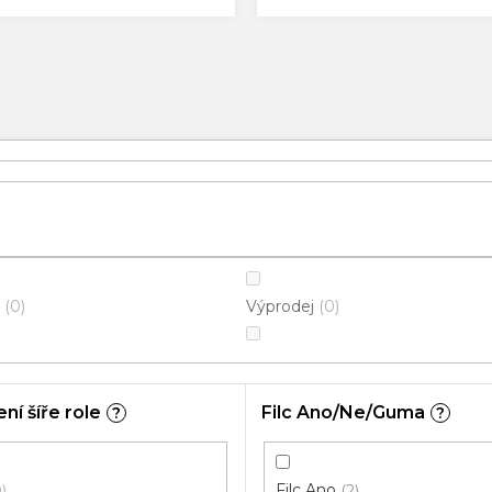
Výprodej
0
0
ní šíře role
Filc Ano/Ne/Guma
?
?
Filc Ano
0
2