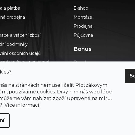
a a platba
E-shop
á prodejna
Montáže
Prodejna
ace a vrácení zboží
Půjčovna
ní podmínky
Bonus
vání osobních údajů
ání cookies - nastavení
Poradna
s
Podlahář až domů
kies?
S
dotazy
Blog
 nás na stránkách nemuseli čelit Plotzákovým
t
Výkup návinek
m, používáme cookies. Díky nim náš web lépe
ení o přístupnosti
 můžeme vám nabízet zboží upravené na míru.
Průvodce výběrem podlah
ay
e?
Více informací
ní
 práva vyhrazena.