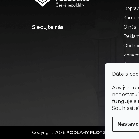
p
Doprav
a
t
Kamenn
í
O nás
Reklam
Obchod
Zpraco
Zpracov
cookie
Dáte si coo
Časté 
Aby jste u
Kontak
nedostatků
Prohláš
funguje a
Skip P
Souhlasít
Nastave
Copyright 2026
PODLAHY PLOTZ s.r.o.
. Všechna