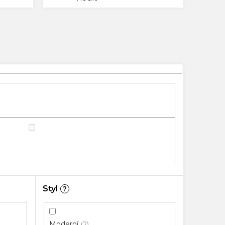
Styl
?
Moderní
2