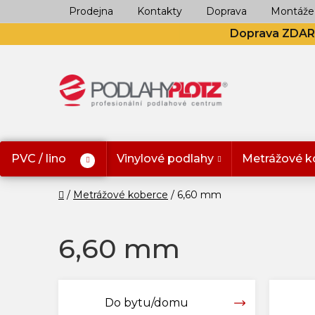
Přejít
Prodejna
Kontakty
Doprava
Montáže
na
Doprava ZDA
obsah
PVC / lino
Vinylové podlahy
Metrážové k
Domů
Metrážové koberce
6,60 mm
6,60 mm
Do bytu/domu