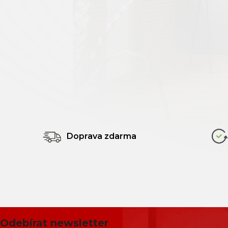
Šedá
1
Tmavě šedá
0
Antracitová
0
Černá
0
Vícebarevná
0
Mentolová
0
Doprava zdarma
Petrojelová
0
Rezedová zelená
0
Šedohnědá
0
Odebírat newsletter