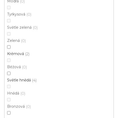
Modrá
0
d
u
Tyrkysová
0
k
t
Světle zelená
0
ů
Zelená
0
Krémová
2
Béžová
0
Metrážový koberec AVILA 9405
Světle hnědá
4
Skladem externě, odesíláme do 2-3 dnů
Hnědá
0
317 Kč
/ m2
Bronzová
0