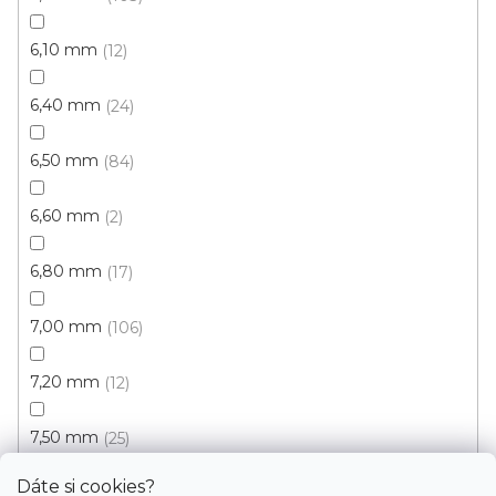
a
t
6,10 mm
12
T. G. Masaryka 333
í
538 21 Slatiňany
6,40 mm
24
Zobrazit na mapě
6,50 mm
84
Po-Pá: 9.00 - 12.00, 13.00 - 17.00
So: pouze pro objednané
6,60 mm
2
6,80 mm
17
Informace
7,00 mm
106
Služby
7,20 mm
12
Bonus
7,50 mm
25
Dáte si cookies?
8,00 mm
62