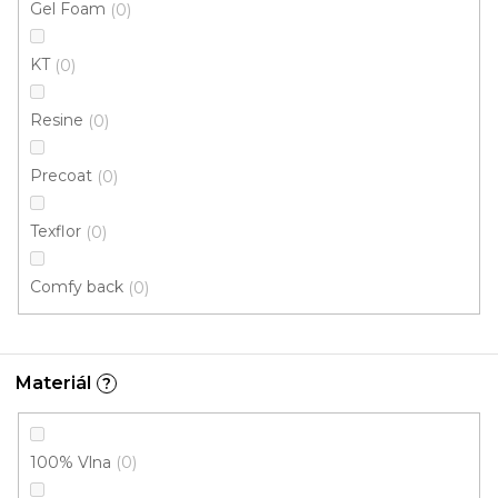
Gel Foam
0
317 Kč
/ m2
KT
0
5 m
4 m
Resine
0
Precoat
0
Texflor
0
Comfy back
0
Materiál
?
100% Vlna
0