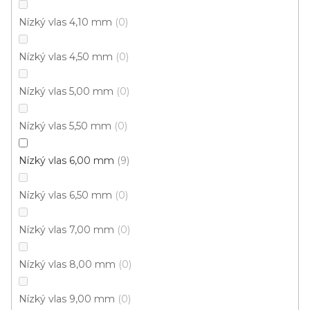
Nízký vlas 4,10 mm
0
Metrážový koberec AVILA 9495
Nízký vlas 4,50 mm
0
Skladem externě, odesíláme do 2-3 dnů
Nízký vlas 5,00 mm
0
317 Kč
/ m2
Nízký vlas 5,50 mm
0
5 m
4 m
Nízký vlas 6,00 mm
9
Nízký vlas 6,50 mm
0
9
položek celkem
O
v
Nízký vlas 7,00 mm
0
l
á
Nízký vlas 8,00 mm
0
d
a
Nízký vlas 9,00 mm
0
c