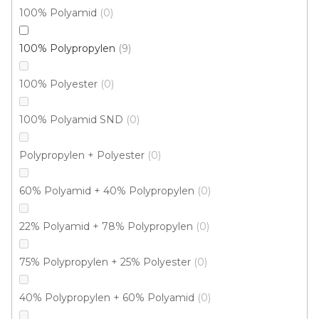
100% Polyamid
0
100% Polypropylen
9
100% Polyester
0
Metrážový koberec AVILA 9465
Skladem externě, odesíláme do 2-3 dnů
100% Polyamid SND
0
Polypropylen + Polyester
0
317 Kč
/ m2
60% Polyamid + 40% Polypropylen
0
5 m
4 m
22% Polyamid + 78% Polypropylen
0
75% Polypropylen + 25% Polyester
0
40% Polypropylen + 60% Polyamid
0