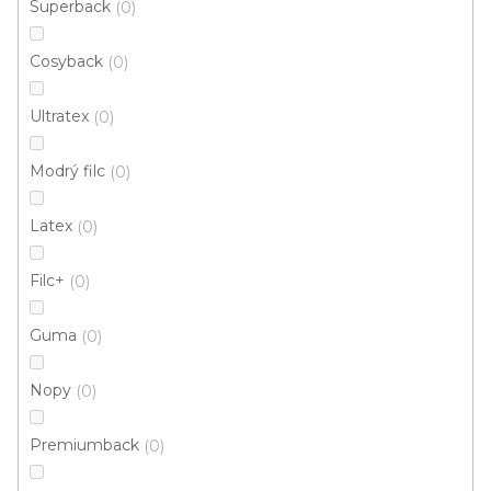
Superback
0
Cosyback
0
Ultratex
0
Modrý filc
0
Latex
0
Filc+
0
Guma
0
Nopy
0
Metrážový koberec AVILA 9455
Skladem externě, odesíláme do 2-3 dnů
Premiumback
0