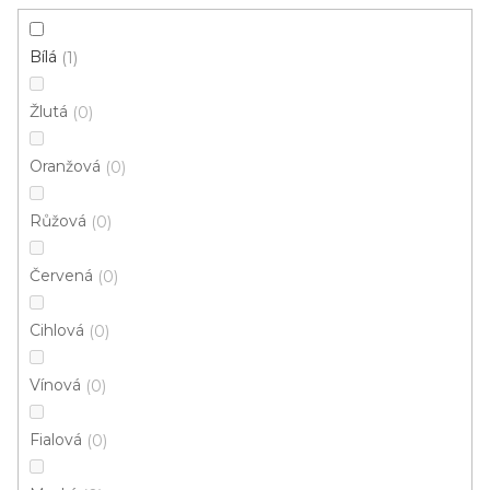
Instituce aj.
vám hodit
Bílá
1
V
Žlutá
0
ý
p
Oranžová
0
i
ZAVŘÍT FILTR
Růžová
s
0
p
Ř
Červená
0
r
Řadit podle:
Doporučujeme
a
o
z
Cihlová
0
d
e
u
n
Vínová
0
k
í
t
p
Fialová
0
ů
r
o