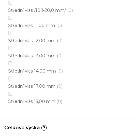
í
Střední vlas /10,1-20,0 mm/
0
p
r
v
Střední vlas 11,00 mm
0
k
y
Střední vlas 12,00 mm
0
Doprava zdarma
Garance
v
vrácení zboží
ý
Střední vlas 13,00 mm
0
p
i
Střední vlas 14,00 mm
0
s
Dárkové poukazy
Řemeslná poctivost
u
Střední vlas 17,00 mm
0
Střední vlas 15,00 mm
0
Odebírat newsletter
Celková výška
?