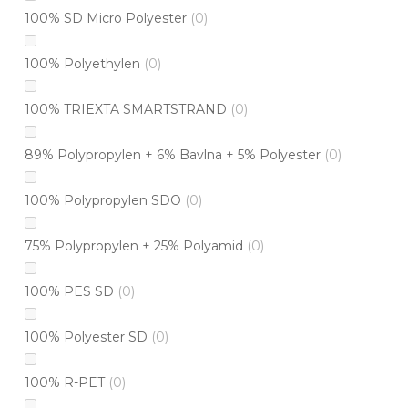
100% SD Micro Polyester
0
100% Polyethylen
0
100% TRIEXTA SMARTSTRAND
0
89% Polypropylen + 6% Bavlna + 5% Polyester
0
100% Polypropylen SDO
0
75% Polypropylen + 25% Polyamid
0
Metrážový koberec AVILA 9485
100% PES SD
0
Skladem externě, odesíláme do 2-3 dnů
100% Polyester SD
0
317 Kč
/ m2
100% R-PET
0