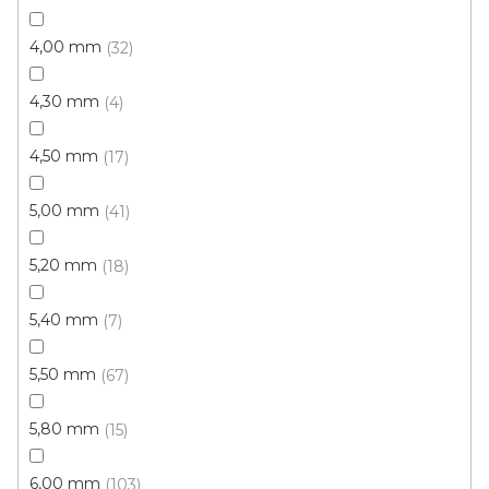
Vložte svůj e-mail a my vám budeme zasílat informace o
nových produktech na našem e-shopu.
4,00 mm
32
E-mail
4,30 mm
4
Přihlášením souhlasíte se
zpracováním osobních
údajů
4,50 mm
17
PŘIHLÁSIT SE
5,00 mm
41
5,20 mm
18
5,40 mm
7
5,50 mm
67
Z
5,80 mm
15
á
p
6,00 mm
103