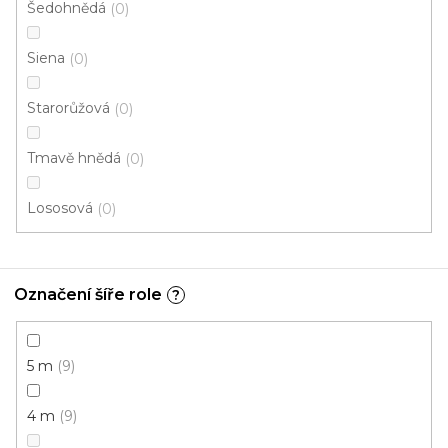
Šedohnědá
0
Metrážový koberec AVILA 9415
Siena
0
Skladem externě, odesíláme do 2-3 dnů
Starorůžová
0
317 Kč
/ m2
Tmavě hnědá
0
5 m
4 m
Lososová
0
Označení šíře role
?
5 m
9
4 m
9