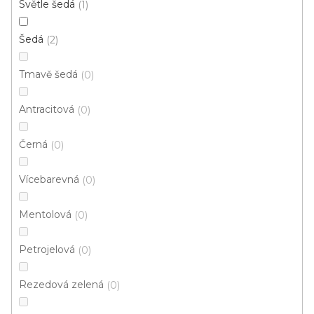
Světle šedá
1
5 m
4 m
Šedá
2
Tmavě šedá
0
Antracitová
0
Černá
0
Vícebarevná
0
Mentolová
0
Petrojelová
0
Rezedová zelená
0