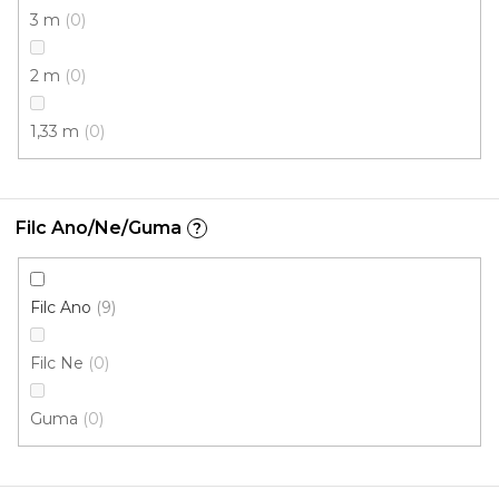
3 m
0
2 m
0
1,33 m
0
Filc Ano/Ne/Guma
?
Metrážový koberec AVILA 9425
Skladem externě, odesíláme do 2-3 dnů
Filc Ano
9
Filc Ne
0
317 Kč
/ m2
Guma
0
5 m
4 m