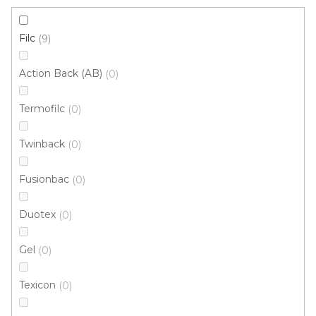
Filc
9
Action Back (AB)
0
Termofilc
0
Metrážový koberec AVILA 9445
Twinback
0
Skladem externě, odesíláme do 2-3 dnů
Fusionbac
0
317 Kč
/ m2
Duotex
0
5 m
4 m
Gel
0
Texicon
0