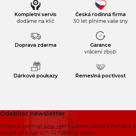
Kompletní servis
Česká rodinná firma
dodáme na klíč
30 let plníme vaše sny
Doprava zdarma
Garance
vrácení zboží
Dárkové poukazy
Řemeslná poctivost
Odebírat newsletter
Vložte svůj e-mail a my vám budeme zasílat informace o
nových produktech na našem e-shopu.