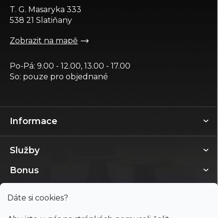
t
T. G. Masaryka 333
í
538 21 Slatiňany
Zobrazit na mapě
Po-Pá: 9.00 - 12.00, 13.00 - 17.00
So: pouze pro objednané
Informace
Služby
Bonus
Dáte si cookies?