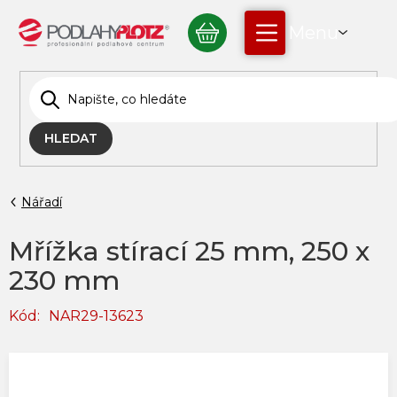
Přejít
NÁKUPNÍ
na
obsah
KOŠÍK
HLEDAT
Nářadí
Mřížka stírací 25 mm, 250 x
230 mm
Kód:
NAR29-13623