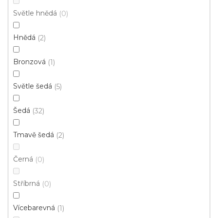
d
Světle hnědá
0
u
k
Hnědá
2
t
ů
Bronzová
1
Světle šedá
5
Šedá
32
Tmavě šedá
2
PVC podlaha Luppiter 3D 1429
Skladem, ihned k odeslání
Černá
0
Stříbrná
0
417 Kč
359 Kč
/ m2
Vícebarevná
1