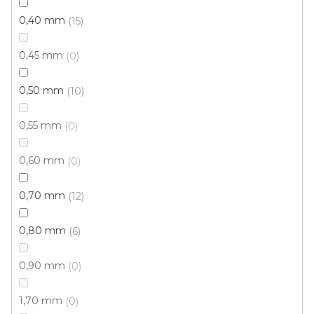
0,40 mm
15
0,45 mm
0
0,50 mm
10
0,55 mm
0
0,60 mm
0
0,70 mm
12
0,80 mm
6
PVC podlaha MANTON 33-31
Doprodej
0,90 mm
0
Skladem externě, odesíláme do 2-3 dnů
1,70 mm
0