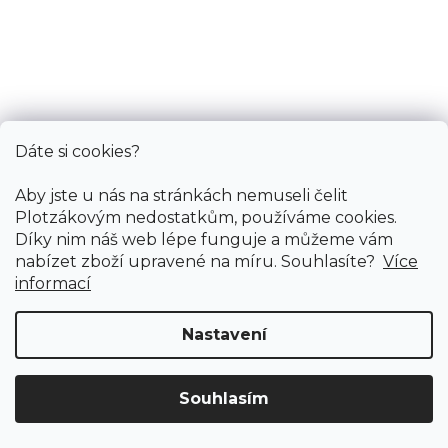
PVC podlaha IPERFORM 70 Pinnacles T08
Dáte si cookies?
Skladem externě, odesíláme do 2-3 dnů
Aby jste u nás na stránkách nemuseli čelit
Plotzákovým nedostatkům, používáme cookies.
Díky nim náš web lépe funguje a můžeme vám
493 Kč
od
/ m2
nabízet zboží upravené na míru. Souhlasíte?
Více
informací
4 m
2 m
Nastavení
Souhlasím
Doprava ZDARMA
již od 4 990 Kč na vše! (pro
Vymazat filtry
ČR)
Registrujte se
a získejte
slevu 3%!