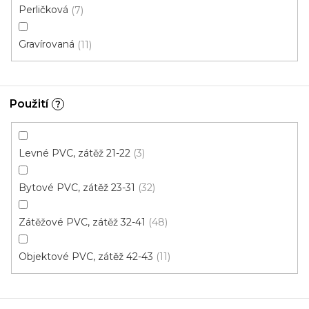
Perličková
7
Gravírovaná
11
Použití
?
Levné PVC, zátěž 21-22
3
PVC podlaha FORTEX 2061
Bytové PVC, zátěž 23-31
32
Skladem externě, odesíláme do 4 dnů
Zátěžové PVC, zátěž 32-41
48
441 Kč
od
/ m2
Objektové PVC, zátěž 42-43
11
5 m
4 m
3 m