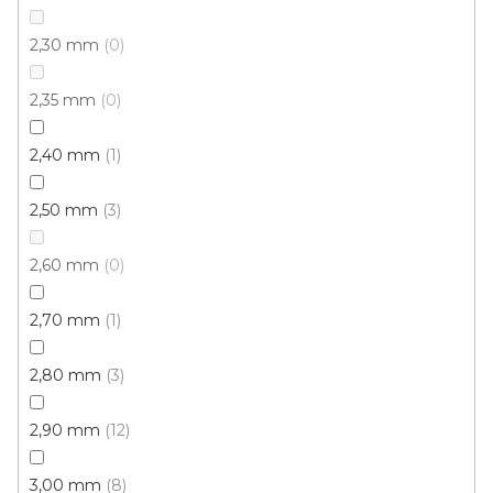
2,30 mm
0
2,35 mm
0
PVC podlaha FORTEX 2918
2,40 mm
1
Skladem externě, odesíláme do 4 dnů
2,50 mm
3
418 Kč
od
/ m2
2,60 mm
0
5 m
4 m
2,70 mm
1
2,80 mm
3
2,90 mm
12
3,00 mm
8