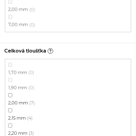
395 Kč
/ m2
2,00 mm
0
7,00 mm
0
4 m
Novinka
Celková tloušťka
?
1,70 mm
0
1,90 mm
0
2,00 mm
7
2,15 mm
4
2,20 mm
3