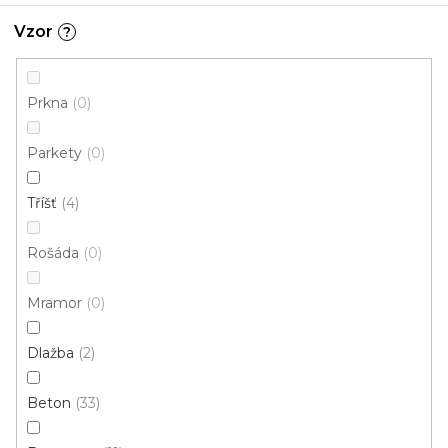
4 m
2 m
Vzor
?
Prkna
0
Parkety
0
Tříšť
4
Rošáda
0
Mramor
0
Dlažba
2
Beton
33