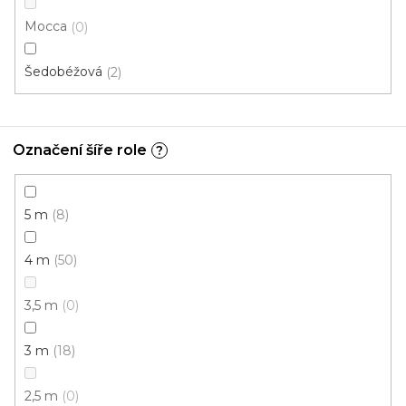
3 m
Mocca
0
Šedobéžová
2
Označení šíře role
?
5 m
8
4 m
50
3,5 m
0
3 m
18
2,5 m
0