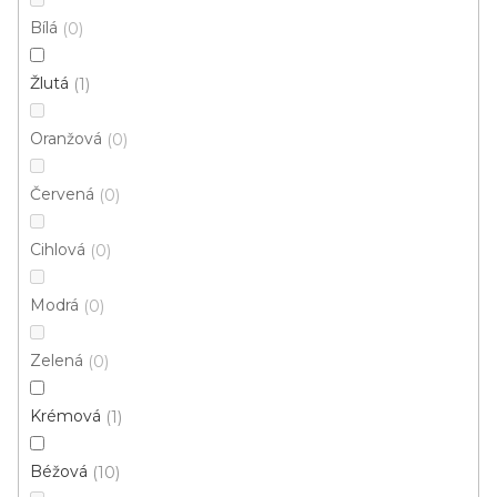
instituce aj.
vám hodit
Bílá
0
Žlutá
1
V
ý
Oranžová
0
p
Červená
0
i
ZAVŘÍT FILTR
s
Cihlová
0
p
Ř
r
Řadit podle:
Doporučujeme
a
Modrá
0
o
z
d
e
Zelená
0
u
Akce
n
k
í
Krémová
1
t
p
ů
r
Béžová
10
o