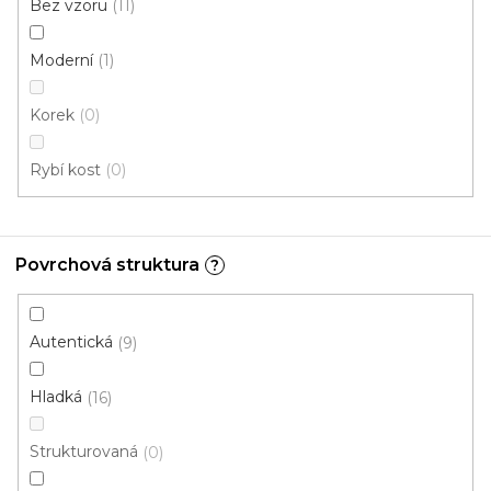
Bez vzoru
11
Moderní
1
PVC podlaha STUDIO CASA Padua 599
Doprodej
Skladem externě, odesíláme do 2-3 dnů
Korek
0
Rybí kost
0
436 Kč
/ m2
4 m
2 m
Povrchová struktura
?
Novinka
Autentická
9
Hladká
16
Strukturovaná
0