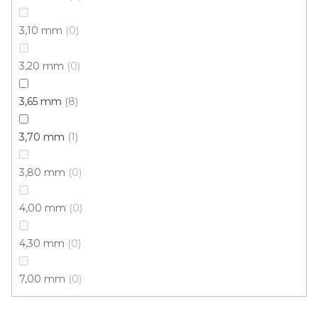
3,10 mm
0
3,20 mm
0
3,65 mm
8
3,70 mm
1
3,80 mm
0
4,00 mm
0
PVC podlaha STUDIO CASA Padua 591
Doprodej
Skladem externě, odesíláme do 2-3 dnů
4,30 mm
0
7,00 mm
0
436 Kč
/ m2