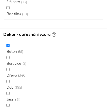
S filcem
33
Bez filcu
18
Dekor - upřesnění vzoru
?
Beton
51
Borovice
2
Dřevo
340
Dub
195
Jasan
1
PVC podlaha BROTEX 33-21