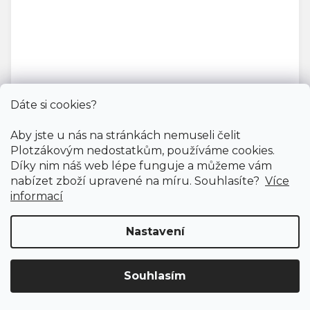
Dáte si cookies?
Aby jste u nás na stránkách nemuseli čelit
Plotzákovým nedostatkům, používáme cookies.
Díky nim náš web lépe funguje a můžeme vám
nabízet zboží upravené na míru. Souhlasíte?
Více
informací
Nastavení
Souhlasím
PVC podlaha MAXIMA PLUS Ohrid oak S31
Doprava ZDARMA
již od 4 990 Kč na vše! (pro
Doprodej
ČR)
Registrujte se
a získejte
slevu 3%!