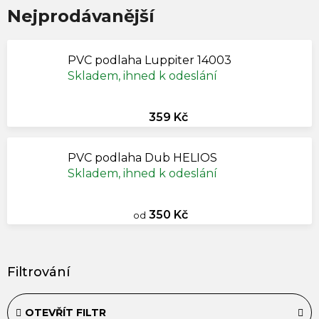
Nejprodávanější
PVC podlaha Luppiter 14003
Skladem, ihned k odeslání
359 Kč
PVC podlaha Dub HELIOS
Skladem, ihned k odeslání
350 Kč
od
V
ý
p
i
OTEVŘÍT FILTR