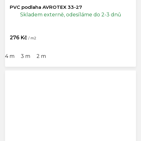
PVC podlaha AVROTEX 33-27
Skladem externě, odesíláme do 2-3 dnů
276 Kč
/ m2
4 m
3 m
2 m