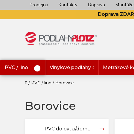
Přejít
Prodejna
Kontakty
Doprava
Montáže
na
Doprava ZDA
obsah
PVC / lino
Vinylové podlahy
Metrážové k
Domů
PVC / lino
Borovice
Borovice
PVC do bytu/domu