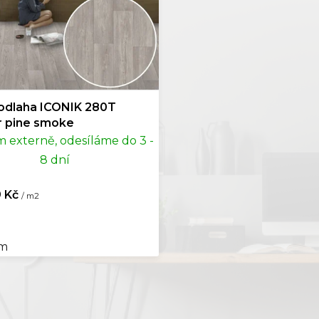
43
0
odlaha ICONIK 280T
r pine smoke
 externě, odesíláme do 3 -
8 dní
 Kč
/ m2
 m
O
v