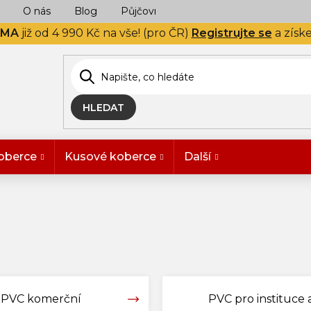
O nás
Blog
Půjčovna
Naše realizace
Hodn
RMA
již od 4 990 Kč na vše! (pro ČR)
Registrujte se
a získ
HLEDAT
oberce
Kusové koberce
Další
PVC komerční
PVC pro instituce a