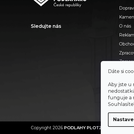
p
Doprav
a
t
Kamenn
í
O nás
Reklam
Obchod
Zpraco
Zpracov
cookie
Dáte si coo
Časté 
Aby jste u
Kontak
nedostatků
Prohláš
funguje a
Skip P
Souhlasít
Nastave
Copyright 2026
PODLAHY PLOTZ s.r.o.
. Všechna