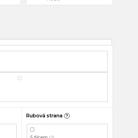
Rubová strana
?
S filcem
2