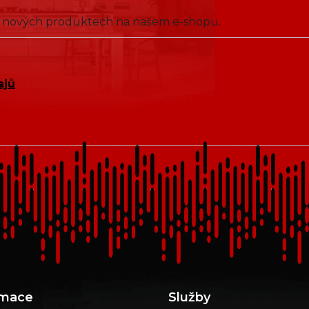
 o nových produktech na našem e-shopu.
ajů
rmace
Služby