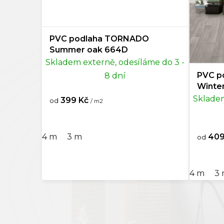
Světle hnědá
0
u
k
Hnědá
1
t
PVC podlaha TORNADO
ů
Summer oak 664D
Bronzová
0
Skladem externě, odesíláme do 3 -
PVC p
Světle šedá
0
8 dní
Winte
Skladem
399 Kč
Šedá
2
od
/ m2
Tmavě šedá
0
409
4 m
3 m
od
Černá
1
4 m
3
Stříbrná
0
Vícebarevná
1