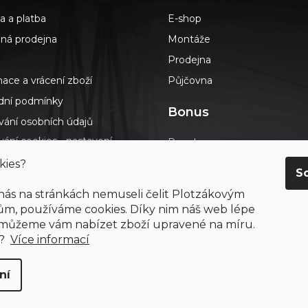
a a platba
E-shop
á prodejna
Montáže
Prodejna
ace a vrácení zboží
Půjčovna
ní podmínky
Bonus
vání osobních údajů
ání cookies - nastavení
Poradna
s
Podlahář až domů
kies?
S
dotazy
Blog
 nás na stránkách nemuseli čelit Plotzákovým
t
Výkup návinek
m, používáme cookies. Díky nim náš web lépe
ení o přístupnosti
 můžeme vám nabízet zboží upravené na míru.
Průvodce výběrem podlah
ay
e?
Více informací
ní
 práva vyhrazena.