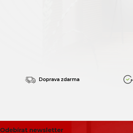
Mocca
0
Šedobéžová
0
Doprava zdarma
Odebírat newsletter