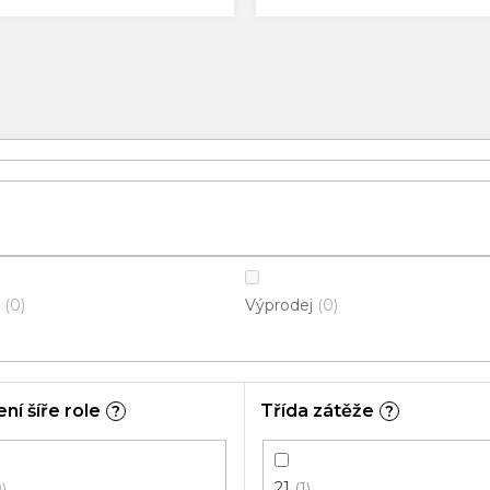
Výprodej
0
0
ní šíře role
Třída zátěže
?
?
21
0
1