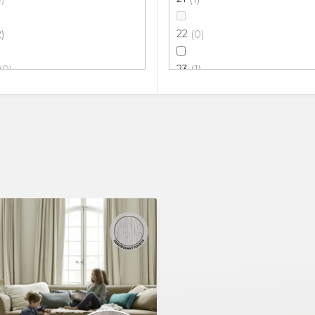
22
2
0
23
0
1
31
2
1
32
0
1
33
0
0
34
0
0
41
0
2
42
0