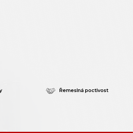
y
Řemeslná poctivost