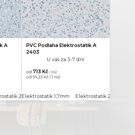
k A
PVC Podlaha Elektrostatik A
2403
U vás za 3-7 dní
713 Kč
od
/ m2
Měrná
od 55,23 Kč / 1 m2
cena:
rostatik 2,0mm
Elektrostatik 1,7mm
Elektrostatik 2,0mm