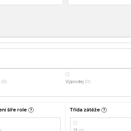
Výprodej
0
0
ní šíře role
Třída zátěže
?
?
21
0
0