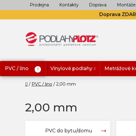
Přejít
Prodejna
Kontakty
Doprava
Montáže
na
Doprava ZDA
obsah
PVC / lino
Vinylové podlahy
Metrážové k
Domů
PVC / lino
2,00 mm
2,00 mm
PVC do bytu/domu