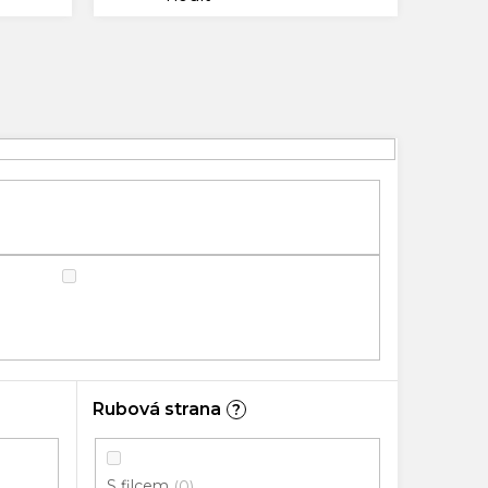
Rubová strana
?
S filcem
0