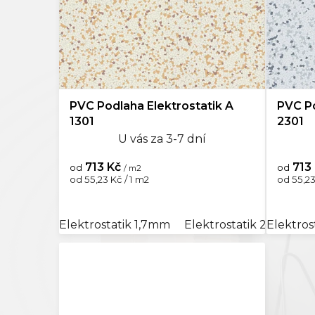
Světle hnědá
0
u
k
Hnědá
0
t
ů
Bronzová
0
PVC Podlaha Elektrostatik A
PVC Po
Světle šedá
0
1301
2301
U vás za 3-7 dní
Šedá
1
713 Kč
713
od
od
/ m2
Tmavě šedá
0
Měrná
Měrná
od 55,23 Kč / 1 m2
od 55,23
cena:
cena:
Černá
0
Elektrostatik 1,7mm
Elektrostatik 2,0mm
Elektros
Stříbrná
0
Vícebarevná
0