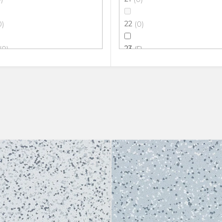
22
0
0
23
0
5
31
0
0
32
0
0
33
0
0
34
0
5
41
0
5
42
0