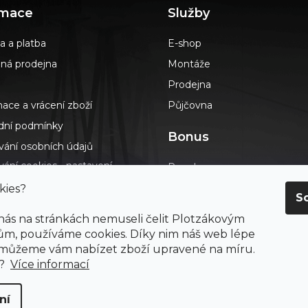
rmace
Služby
a a platba
E-shop
á prodejna
Montáže
Prodejna
ace a vrácení zboží
Půjčovna
ní podmínky
Bonus
vání osobních údajů
ání cookies - nastavení
Poradna
s
Podlahář až domů
kies?
S
dotazy
Blog
 nás na stránkách nemuseli čelit Plotzákovým
t
Výkup návinek
m, používáme cookies. Díky nim náš web lépe
ení o přístupnosti
 můžeme vám nabízet zboží upravené na míru.
Průvodce výběrem podlah
ay
e?
Více informací
ní