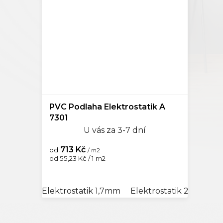
Mocca
0
Šedobéžová
0
PVC Podlaha Elektrostatik A
7301
U vás za 3-7 dní
713 Kč
od
/ m2
Měrná
od 55,23 Kč / 1 m2
cena:
Elektrostatik 1,7mm
Elektrostatik 2,0mm