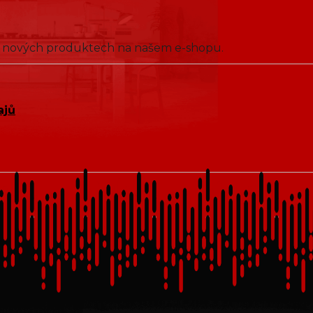
 o nových produktech na našem e-shopu.
ajů