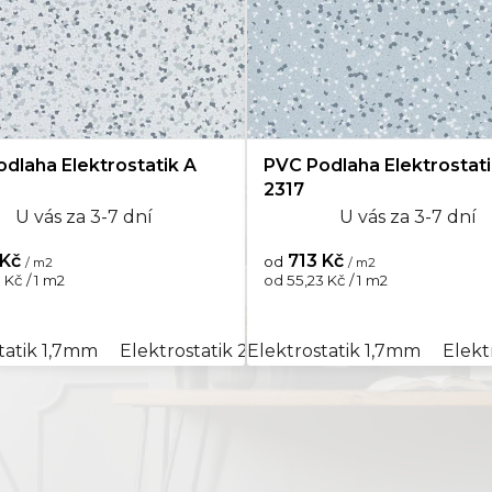
43
0
dlaha Elektrostatik A
PVC Podlaha Elektrostati
2317
U vás za 3-7 dní
U vás za 3-7 dní
 Kč
713 Kč
od
/ m2
/ m2
Měrná
 Kč / 1 m2
od 55,23 Kč / 1 m2
cena:
tatik 1,7mm
Elektrostatik 2,0mm
Elektrostatik 1,7mm
Elekt