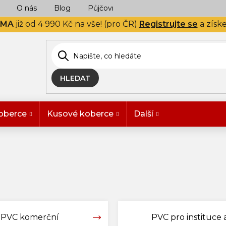
O nás
Blog
Půjčovna
Naše realizace
Hodn
RMA
již od 4 990 Kč na vše! (pro ČR)
Registrujte se
a získ
HLEDAT
oberce
Kusové koberce
Další
PVC komerční
PVC pro instituce a