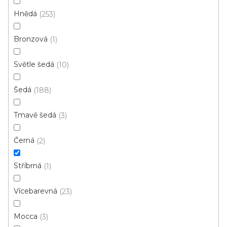
Hnědá
253
Bronzová
1
PVC podlaha SAFE-TEX ARAGON 999E
Světle šedá
10
Skladem, ihned k odeslání
Šedá
188
189 Kč
/ m2
Tmavě šedá
3
1 m
Černá
2
Stříbrná
1
1
položek celkem
O
Vícebarevná
23
v
l
Mocca
3
á