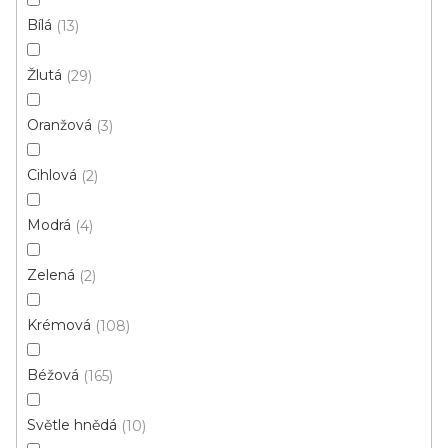
s
Bílá
13
p
Ř
r
Řadit podle:
Doporučujeme
Žlutá
29
a
o
z
d
Oranžová
3
e
u
n
Cihlová
2
k
í
t
p
Modrá
4
ů
r
o
Zelená
2
d
u
Krémová
108
k
t
Béžová
165
ů
Světle hnědá
10