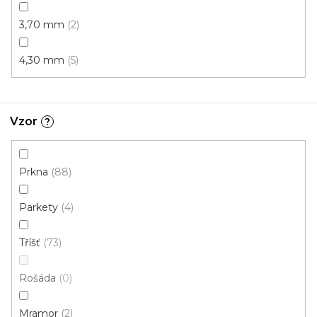
3,70 mm
2
4,30 mm
5
Vzor
?
Prkna
88
Parkety
4
Tříšť
73
PVC podlaha TERRA T6
Rošáda
0
Skladem, ihned k odeslání
Mramor
2