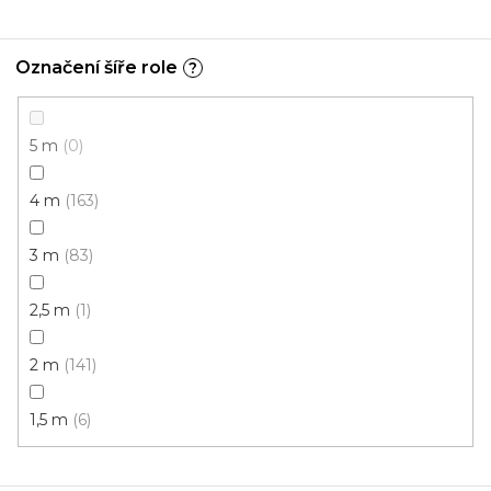
Označení šíře role
?
5 m
0
4 m
163
3 m
83
2,5 m
1
PVC podlaha INOTEX 33-64 *
2 m
141
Skladem, ihned k odeslání
1,5 m
6
404 Kč
299 Kč
/ m2