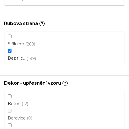
PVC podlaha INOTEX 33-52 *
Rubová strana
?
Skladem, ihned k odeslání
457 Kč
S filcem
269
359 Kč
/ m2
Bez filcu
199
3 m
Dekor - upřesnění vzoru
?
Akce
Beton
12
Borovice
0