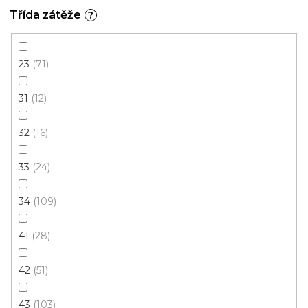
Třída zátěže
?
2 m
23
71
31
12
32
16
33
24
34
109
41
28
42
51
43
103