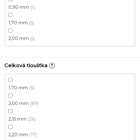
PVC podlaha Luppiter 3D 1429
0,90 mm
1
Skladem, ihned k odeslání
1,70 mm
5
417 Kč
359 Kč
/ m2
2,00 mm
5
3 m
Celková tloušťka
?
1,70 mm
5
2,00 mm
89
2,15 mm
26
2,20 mm
17