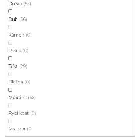
Dřevo
52
Dub
36
Kámen
0
Prkna
0
Tříšť
29
PVC podlaha Luppiter 14003
Dlažba
0
Skladem, ihned k odeslání
Moderní
66
417 Kč
359 Kč
/ m2
Rybí kost
0
3 m
Mramor
0