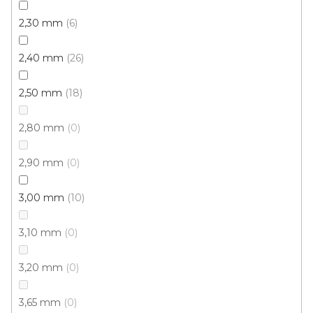
2,30 mm
6
2,40 mm
26
2,50 mm
18
2,80 mm
0
PVC podlaha TERRA T2
Skladem, ihned k odeslání
2,90 mm
0
3,00 mm
10
497 Kč
/ m2
3,10 mm
0
2 m
3,20 mm
0
3,65 mm
0