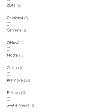
s
Žlutá
6
p
Ř
Oranžová
5
r
Řadit podle:
Doporučujeme
a
o
z
Červená
1
d
e
u
Prémiová kvalita
n
Cihlová
2
k
í
t
p
Modrá
12
ů
r
o
Zelená
8
d
u
Krémová
33
k
t
Béžová
51
ů
Světle hnědá
1