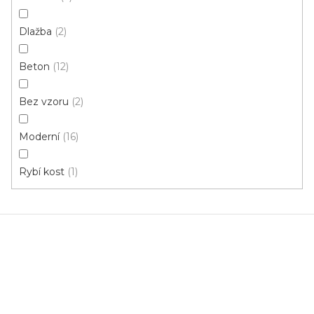
497 Kč
/ m2
Dlažba
2
Beton
12
2 m
Bez vzoru
2
Moderní
16
Rybí kost
1