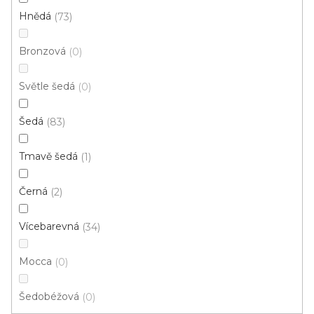
Hnědá
73
Bronzová
0
PVC podlaha IPERFORM 70 Camargue T62
Světle šedá
0
Skladem externě, odesíláme do 2-3 dnů
Šedá
83
541 Kč
/ m2
Tmavě šedá
1
Černá
2
4 m
2 m
Vícebarevná
34
Mocca
0
Šedobéžová
0