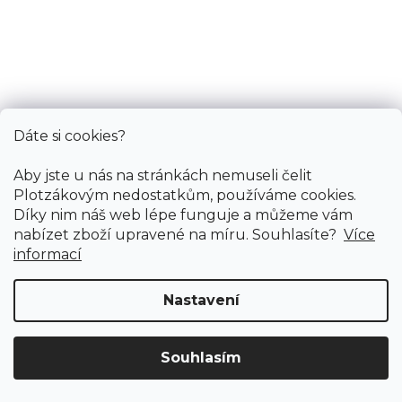
PVC podlaha MAGNUM 121600 tmavě šedá
doprodej
Skladem externě, odesíláme do 3 - 8 dní
375 Kč
370 Kč
/ m2
Dáte si cookies?
4 m
3 m
2,5 m
Aby jste u nás na stránkách nemuseli čelit
Plotzákovým nedostatkům, používáme cookies.
Díky nim náš web lépe funguje a můžeme vám
nabízet zboží upravené na míru. Souhlasíte?
Více
informací
Nastavení
Souhlasím
Doprava ZDARMA
již od 4 990 Kč na vše! (pro
Vymazat filtry
ČR)
Registrujte se
a získejte
slevu 3%!