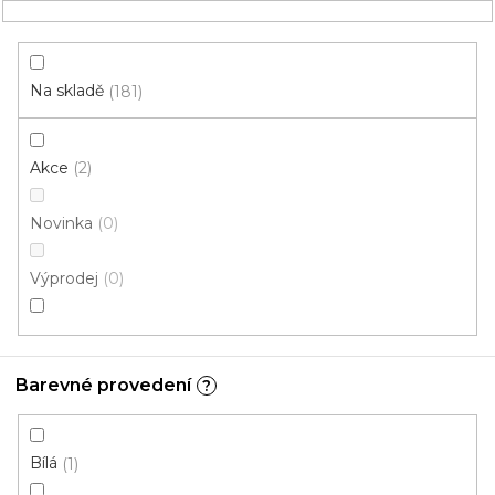
Přejít
NÁKUPNÍ
na
obsah
KOŠÍK
Na skladě
181
Akce
2
HLEDAT
Novinka
0
hotely
Výprodej
0
PVC pro hotely: Rubová
strana bez filcu
Barevné provedení
?
V
ý
p
Bílá
1
i
ZAVŘÍT FILTR