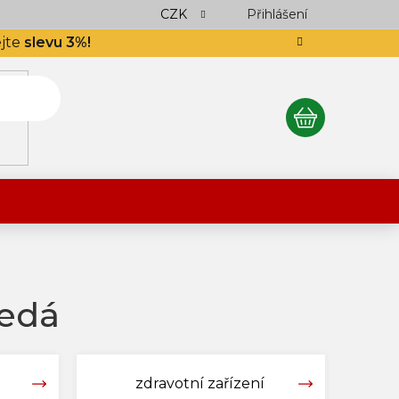
ocení obchodu
Podlahář až domů
CZK
Přihlášení
Výkup návinek
S
ejte
slevu 3%!
NÁKUPNÍ
KOŠÍK
Šedá
zdravotní zařízení