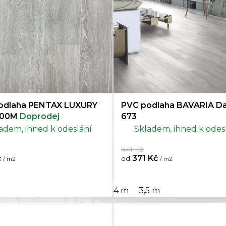
43
42
odlaha PENTAX LUXURY
PVC podlaha BAVARIA D
900M
Doprodej
673
adem, ihned k odeslání
Skladem, ihned k odes
441 Kč
č
371 Kč
od
/ m2
/ m2
4 m
3,5 m