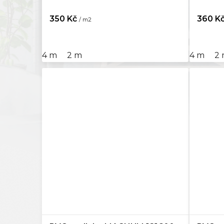
350 Kč
360 K
/ m2
4 m
2 m
4 m
2