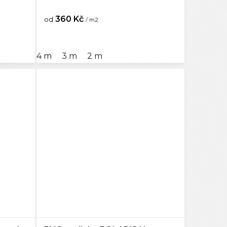
360 Kč
od
/ m2
4 m
3 m
2 m