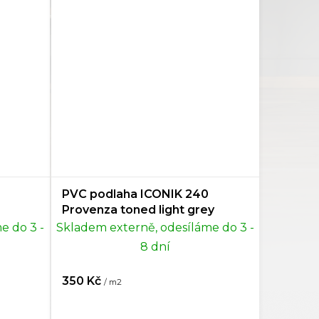
PVC podlaha ICONIK 240
Provenza toned light grey
e do 3 -
Skladem externě, odesíláme do 3 -
8 dní
350 Kč
/ m2