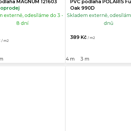
odlaha MAGNUM 121603
PVC podlaha POLARIS F
oprodej
Oak 990D
 externě, odesíláme do 3 -
Skladem externě, odesílám
8 dní
dnů
389 Kč
/ m2
č
/ m2
 m
4 m
3 m