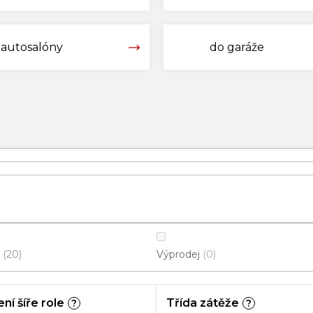
autosalóny
do garáže
Výprodej
20
0
ní šíře role
Třída zátěže
?
?