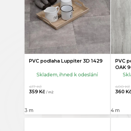
Béžová
163
o
d
Světle hnědá
27
u
k
Hnědá
251
t
ů
Světle šedá
3
PVC podlaha Luppiter 3D 1429
PVC p
Šedá
234
OAK 
Skladem, ihned k odeslání
Skl
Tmavě šedá
1
417 Kč
400 Kč
Černá
4
359 Kč
360 K
/ m2
Vícebarevná
40
3 m
4 m
Mocca
2