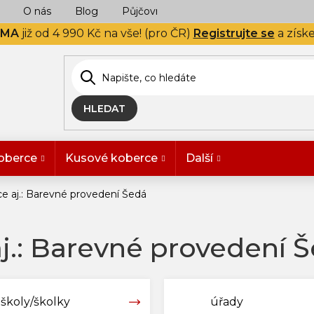
O nás
Blog
Půjčovna
Naše realizace
Hodn
RMA
již od 4 990 Kč na vše! (pro ČR)
Registrujte se
a získ
HLEDAT
oberce
Kusové koberce
Další
ce aj.: Barevné provedení Šedá
aj.: Barevné provedení 
školy/školky
úřady