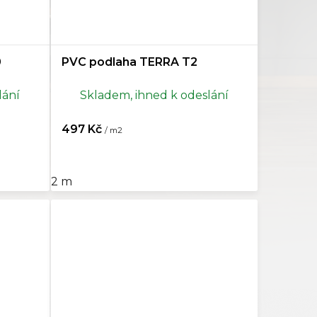
0
PVC podlaha TERRA T2
lání
Skladem, ihned k odeslání
497 Kč
/ m2
2 m