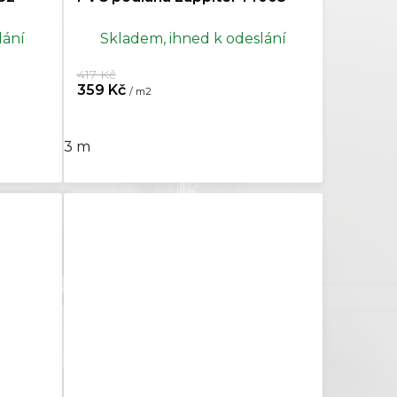
lání
Skladem, ihned k odeslání
417 Kč
359 Kč
/ m2
3 m