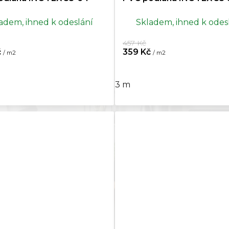
adem, ihned k odeslání
Skladem, ihned k odes
457 Kč
č
359 Kč
/ m2
/ m2
3 m