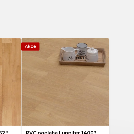
Akce
52 *
PVC podlaha Luppiter 14003