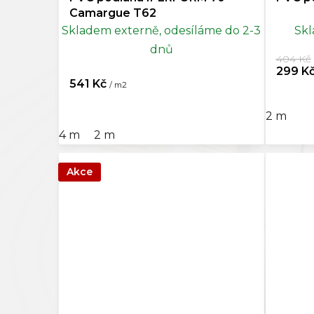
Camargue T62
Skladem externě, odesíláme do 2-3
Skl
Šedá
87
dnů
404 Kč
Tmavě šedá
1
299 K
541 Kč
/ m2
Černá
2
2 m
4 m
2 m
Vícebarevná
34
Akce
Mocca
0
Šedobéžová
0