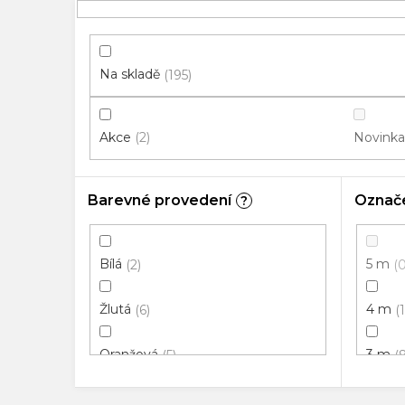
p
i
s
p
Na skladě
195
r
o
Akce
Novinka
2
d
u
k
Barevné provedení
Označe
?
t
ů
Bílá
5 m
2
Žlutá
4 m
6
Oranžová
3 m
5
Červená
2,5 m
1