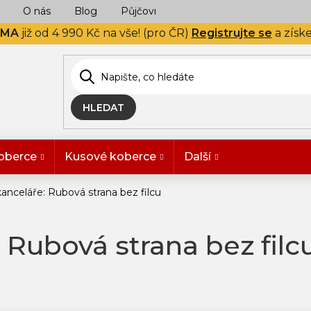
O nás
Blog
Půjčovna
Naše realizace
Hodn
RMA
již od 4 990 Kč na vše! (pro ČR)
Registrujte se
a získ
HLEDAT
oberce
Kusové koberce
Další
anceláře: Rubová strana bez filcu
 Rubová strana bez filc