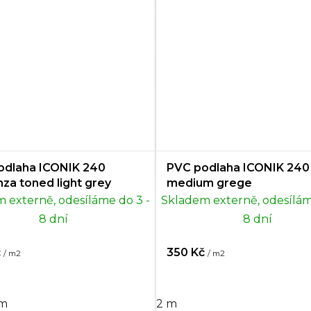
odlaha ICONIK 240
PVC podlaha ICONIK 240
za toned light grey
medium grege
 externě, odesíláme do 3 -
Skladem externě, odesílám
8 dní
8 dní
č
350 Kč
/ m2
/ m2
 m
2 m