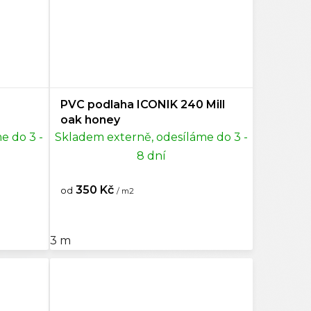
PVC podlaha ICONIK 240 Mill
oak honey
e do 3 -
Skladem externě, odesíláme do 3 -
8 dní
350 Kč
od
/ m2
3 m