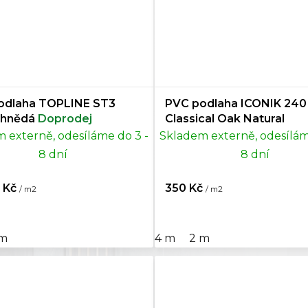
odlaha TOPLINE ST3
PVC podlaha ICONIK 240
 hnědá
Doprodej
Classical Oak Natural
 externě, odesíláme do 3 -
Skladem externě, odesílám
8 dní
8 dní
 Kč
350 Kč
/ m2
/ m2
 m
4 m
2 m