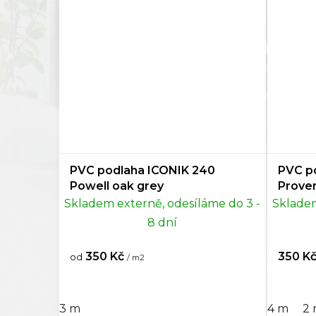
PVC podlaha ICONIK 240
PVC p
Powell oak grey
Proven
Skladem externě, odesíláme do 3 -
Skladem
8 dní
350 Kč
350 K
od
/ m2
3 m
4 m
2