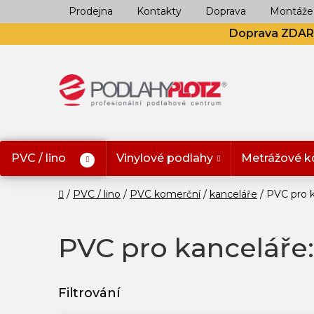
Přejít
Prodejna
Kontakty
Doprava
Montáže
na
Doprava ZDA
obsah
PVC / lino
Vinylové podlahy
Metrážové k
Domů
PVC / lino
PVC komerční
kanceláře
PVC pro k
PVC pro kanceláře:
V
ý