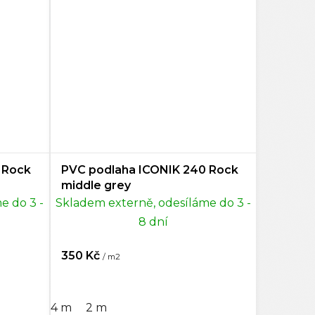
 Rock
PVC podlaha ICONIK 240 Rock
middle grey
e do 3 -
Skladem externě, odesíláme do 3 -
8 dní
350 Kč
/ m2
4 m
2 m