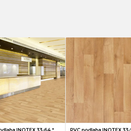
34
147
109
41
6
36
42
51
43
103
odlaha INOTEX 33-64 *
PVC podlaha INOTEX 33-