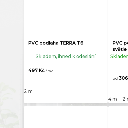
PVC podlaha TERRA T6
PVC p
světle
Skladem, ihned k odeslání
Skladem
497 Kč
/ m2
306
od
2 m
4 m
2