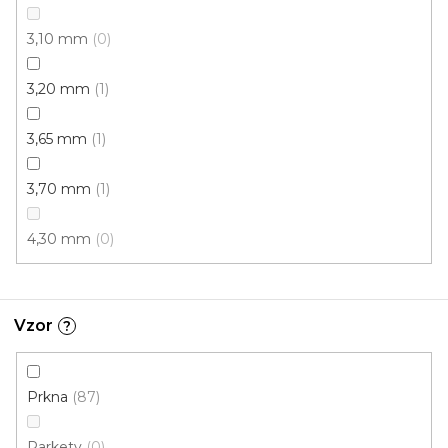
3,10 mm
0
3,20 mm
1
3,65 mm
1
3,70 mm
1
4,30 mm
0
Vzor
?
PVC podlaha POLARIS Natural Oak 160S
Prkna
87
Skladem externě, odesíláme do 2-3 dnů
Parkety
0