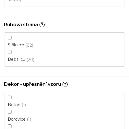
PVC podlaha ICONIK 240 Rock medium grege
Skladem externě, odesíláme do 3 - 8 dní
Rubová strana
?
S filcem
82
350 Kč
/ m2
Bez filcu
20
2 m
Dekor - upřesnění vzoru
?
Beton
1
Borovice
1