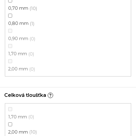
PVC podlaha POLARIS Havanna Oak 696L
Skladem externě, odesíláme do 2-3 dnů
0,70 mm
10
0,80 mm
1
389 Kč
/ m2
0,90 mm
0
4 m
3 m
1,70 mm
0
2,00 mm
0
Celková tloušťka
?
1,70 mm
0
2,00 mm
10