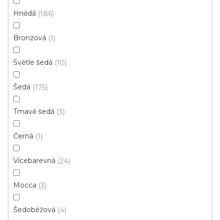
Hnědá
186
Bronzová
1
PVC podlaha Luppiter 14003
Světle šedá
10
Skladem, ihned k odeslání
Šedá
175
417 Kč
359 Kč
/ m2
Tmavě šedá
3
3 m
Černá
1
Vícebarevná
24
Mocca
3
Šedobéžová
4