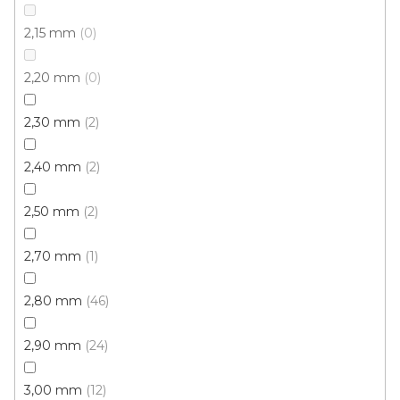
2,15 mm
0
2,20 mm
0
2,30 mm
2
2,40 mm
2
PVC podlaha POLARIS Lime Oak 690M
Skladem externě, odesíláme do 2-3 dnů
2,50 mm
2
2,70 mm
1
389 Kč
/ m2
2,80 mm
46
4 m
3 m
2,90 mm
24
3,00 mm
12