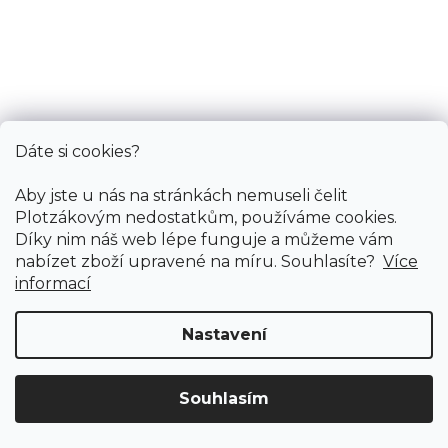
430 Kč
od
/ m2
5 m
4 m
Dáte si cookies?
Aby jste u nás na stránkách nemuseli čelit
Plotzákovým nedostatkům, používáme cookies.
Díky nim náš web lépe funguje a můžeme vám
nabízet zboží upravené na míru. Souhlasíte?
Více
informací
Nastavení
Souhlasím
Doprava ZDARMA
již od 4 990 Kč na vše! (pro
Vymazat filtry
ČR)
Registrujte se
a získejte
slevu 3%!