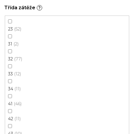
3 m
Třída zátěže
?
23
52
31
2
32
77
33
12
34
11
41
46
42
11
43
10