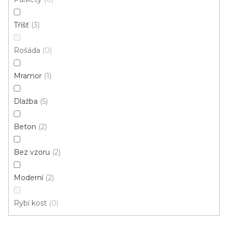
389 Kč
/ m2
Tříšť
3
4 m
3 m
Rošáda
0
Mramor
1
Dlažba
5
Beton
2
Bez vzoru
2
Moderní
2
Rybí kost
0