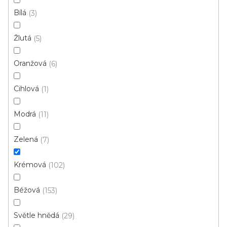
s
Bílá
3
p
Ř
r
Řadit podle:
Doporučujeme
Žlutá
5
a
o
z
d
Oranžová
6
e
u
Akce
n
Cihlová
1
k
í
t
p
Modrá
11
ů
r
o
Zelená
7
d
u
Krémová
102
k
t
Béžová
153
ů
Světle hnědá
29