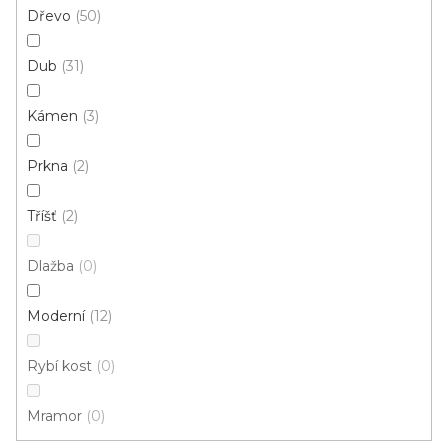
Dřevo
50
Dub
31
Kámen
3
Prkna
2
Tříšť
2
PVC podlaha POLARIS Cameo 616M
Dlažba
0
Skladem externě, odesíláme do 2-3 dnů
Moderní
12
389 Kč
/ m2
Rybí kost
0
4 m
3 m
Mramor
0