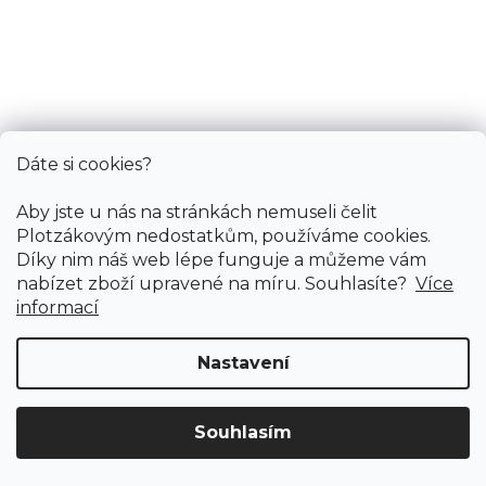
313 Kč
290 Kč
/ m2
4 m
3,5 m
3 m
2,5 m
Dáte si cookies?
Aby jste u nás na stránkách nemuseli čelit
Plotzákovým nedostatkům, používáme cookies.
Díky nim náš web lépe funguje a můžeme vám
nabízet zboží upravené na míru. Souhlasíte?
Více
informací
Nastavení
Souhlasím
Doprava ZDARMA
již od 4 990 Kč na vše! (pro
Vymazat filtry
ČR)
Registrujte se
a získejte
slevu 3%!