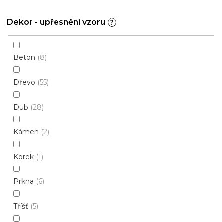
Dekor - upřesnění vzoru
?
Beton
8
Dřevo
55
Dub
28
PVC podlaha DELTA LATUR 01
Kámen
2
Momentálně nedostupné
Korek
1
255 Kč
215 Kč
/ m2
Prkna
6
4 m
Tříšť
5