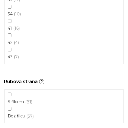
34
10
PVC podlaha QUINTEX Greenock 239L
Skladem, ihned k odeslání
41
16
42
4
189 Kč
/ m2
43
7
1 m
Rubová strana
?
Akce
S filcem
81
Bez filcu
37