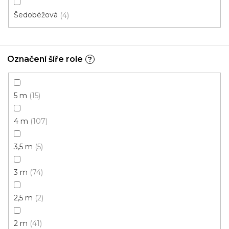
Šedobéžová
4
Označení šíře role
?
5 m
15
4 m
107
3,5 m
5
PVC podlaha Dub rustik 1
3 m
74
Skladem, ihned k odeslání
2,5 m
2
410 Kč
350 Kč
od
/ m2
2 m
41