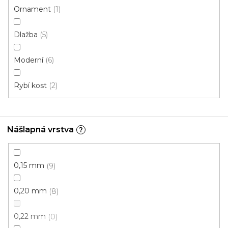
Ornament
1
Akce
Dlažba
5
Moderní
6
Rybí kost
2
Nášlapná vrstva
?
0,15 mm
9
0,20 mm
8
0,22 mm
0