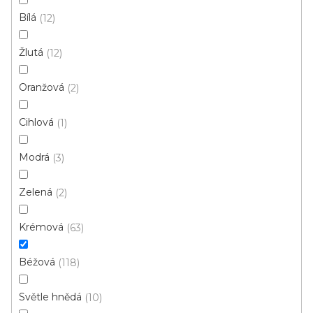
s
Bílá
12
p
Ř
r
Řadit podle:
Doporučujeme
Žlutá
12
a
o
z
d
Oranžová
2
e
u
Top poměr cena/kvalita
n
Cihlová
1
k
í
t
p
Modrá
3
ů
r
o
Zelená
2
d
u
Krémová
63
k
t
Béžová
118
ů
Světle hnědá
10