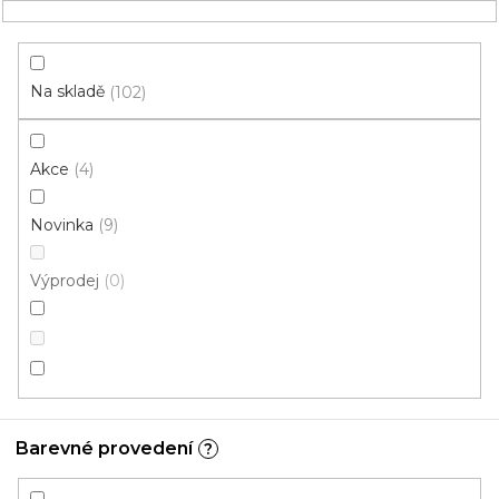
Přejít
NÁKUPNÍ
na
obsah
KOŠÍK
Na skladě
102
Akce
4
HLEDAT
Novinka
9
ložnice
Výprodej
0
PVC pro ložnice: Barevné
provedení: Béžová
V
ý
Barevné provedení
?
p
i
ZAVŘÍT FILTR