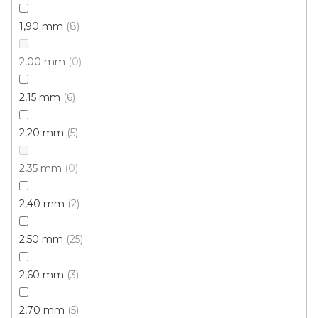
1,90 mm
8
2,00 mm
0
2,15 mm
6
2,20 mm
5
PVC podlaha Dub starošedý
Skladem, ihned k odeslání
2,35 mm
0
294 Kč
2,40 mm
2
265 Kč
/ m2
2,50 mm
25
3 m
2,60 mm
3
2,70 mm
5