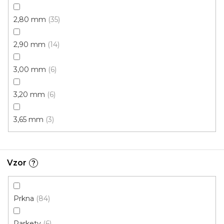
2,80 mm
35
2,90 mm
14
3,00 mm
6
3,20 mm
6
3,65 mm
3
Vzor
?
PVC podlaha DRITEX 33-62
doprodej
Prkna
84
Skladem externě, odesíláme do 2-3 dnů
Parkety
6