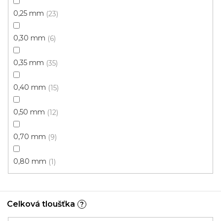
PVC podlaha PRESTIGE LIMA
Skladem, ihned k odeslání
0,25 mm
23
0,30 mm
6
240 Kč
218 Kč
/ m2
0,35 mm
35
4 m
0,40 mm
15
0,50 mm
12
Akce
0,70 mm
9
0,80 mm
1
Celková tloušťka
?