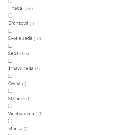
Hnědá
158
Bronzová
1
PVC podlaha Dub HELIOS
Světle šedá
10
Skladem, ihned k odeslání
Šedá
125
410 Kč
350 Kč
od
/ m2
Tmavě šedá
3
4 m
3,5 m
3 m
Černá
1
Stříbrná
1
Akce
Vícebarevná
19
Doporučujeme
Mocca
3