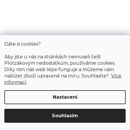
Skladem externě, odesíláme do 2-3 dnů
436 Kč
/ m2
4 m
Dáte si cookies?
Aby jste u nás na stránkách nemuseli čelit
Plotzákovým nedostatkům, používáme cookies.
Díky nim náš web lépe funguje a můžeme vám
nabízet zboží upravené na míru. Souhlasíte?
Více
informací
Nastavení
Souhlasím
Doprava ZDARMA
již od 4 990 Kč na vše! (pro
Vymazat filtry
ČR)
Registrujte se
a získejte
slevu 3%!