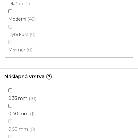
Dlažba
0
Moderní
49
Rybí kost
0
Mramor
0
Nášlapná vrstva
?
PVC podlaha TOPLINE ST3 světle hnědá
Doprodej
Skladem externě, odesíláme do 3 - 8 dní
0,35 mm
10
0,40 mm
1
306 Kč
od
/ m2
0,50 mm
0
4 m
2 m