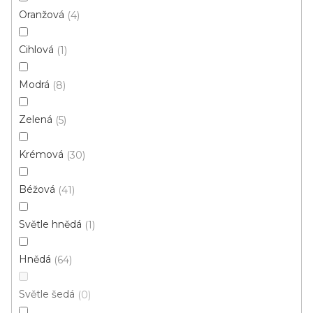
s
Oranžová
4
p
Ř
Cihlová
1
r
Řadit podle:
Doporučujeme
a
o
z
Modrá
8
d
e
u
Prémiová kvalita
n
Zelená
5
k
í
t
p
Krémová
30
ů
r
o
Béžová
41
d
u
Světle hnědá
1
k
t
Hnědá
64
ů
Světle šedá
0