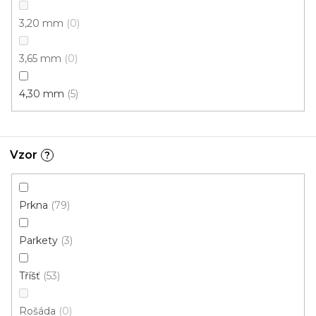
3,20 mm
0
3,65 mm
0
4,30 mm
5
PVC podlaha POLARIS Cameo 694D
Vzor
?
Skladem externě, odesíláme do 2-3 dnů
Prkna
79
389 Kč
/ m2
Parkety
3
4 m
3 m
Tříšť
53
Rošáda
0