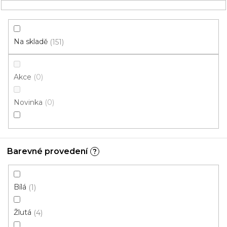
Přejít
NÁKUPNÍ
na
obsah
KOŠÍK
Na skladě
151
Akce
0
HLEDAT
Novinka
0
úřady
PVC pro úřady: Rubová strana
Barevné provedení
?
bez filcu
V
Bílá
1
ý
p
Žlutá
4
i
ZAVŘÍT FILTR