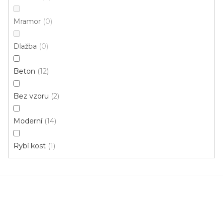
Mramor
0
Dlažba
0
Beton
12
Bez vzoru
2
Moderní
14
Rybí kost
1
PVC podlaha POLARIS Fumed Oak 990D
Skladem externě, odesíláme do 2-3 dnů