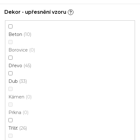
Dekor - upřesnění vzoru
?
PVC podlaha TERRA T6
Skladem, ihned k odeslání
Beton
10
497 Kč
Borovice
0
/ m2
Dřevo
45
2 m
Dub
33
Kámen
0
Prkna
0
Tříšť
26