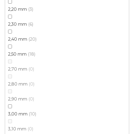
PVC podlaha POLARIS Cameo 616M
2,20 mm
3
Skladem externě, odesíláme do 2-3 dnů
2,30 mm
6
389 Kč
/ m2
2,40 mm
20
4 m
3 m
2,50 mm
18
2,70 mm
0
2,80 mm
0
2,90 mm
0
3,00 mm
10
3,10 mm
0