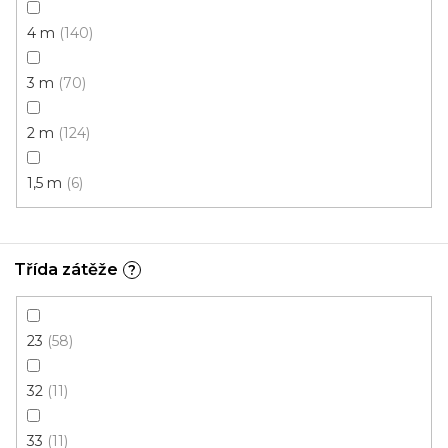
4 m
140
3 m
70
2 m
124
1,5 m
6
Třída zátěže
?
PVC podlaha TERRA T2
Skladem, ihned k odeslání
23
58
32
11
497 Kč
/ m2
33
11