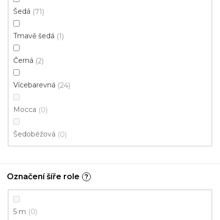
Šedá
71
Tmavě šedá
1
PVC podlaha IPERFORM 70 Camargue T62
Černá
2
Skladem externě, odesíláme do 2-3 dnů
Vícebarevná
24
541 Kč
/ m2
Mocca
0
Šedobéžová
0
4 m
2 m
Označení šíře role
?
5 m
0