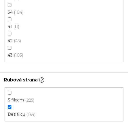
2 m
34
104
41
11
42
45
43
103
Rubová strana
?
S filcem
225
Bez filcu
164