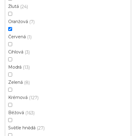
s
Žlutá
24
p
Ř
Oranžová
7
r
Řadit podle:
Doporučujeme
a
o
z
Červená
1
d
e
u
n
Cihlová
3
k
í
t
p
Modrá
13
ů
r
o
Zelená
8
d
u
Krémová
127
k
t
Béžová
163
ů
Světle hnědá
27