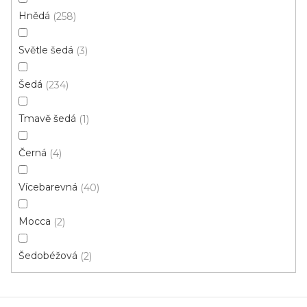
Hnědá
258
Světle šedá
3
PVC podlaha MAGNUM 121604 červená
doprodej
Šedá
234
Skladem externě, odesíláme do 3 - 8 dní
Tmavě šedá
1
375 Kč
370 Kč
/ m2
Černá
4
Vícebarevná
40
4 m
Mocca
2
1
položek celkem
O
Šedobéžová
2
v
l
á