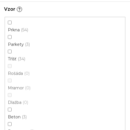
332 Kč
od
/ m2
Vzor
?
4 m
3 m
Prkna
54
Parkety
3
Tříšť
34
Rošáda
0
Mramor
0
Dlažba
0
Beton
3