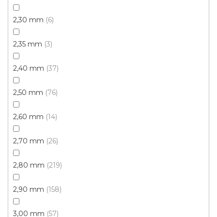
2,30 mm
6
2,35 mm
3
2,40 mm
37
PVC podlaha FLOORTEX Helsinky 536
2,50 mm
76
Skladem externě, odesíláme do 2-3 dnů
2,60 mm
14
332 Kč
od
/ m2
2,70 mm
26
4 m
3 m
2,80 mm
219
2,90 mm
158
3,00 mm
57