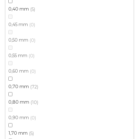
0,40 mm
5
0,45 mm
0
0,50 mm
0
0,55 mm
0
0,60 mm
0
0,70 mm
72
0,80 mm
10
0,90 mm
0
PVC podlaha FLOORTEX Copenhagen 554
1,70 mm
5