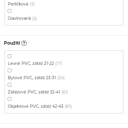
Perličková
7
Gravírovaná
3
Použití
?
Levné PVC, zátěž 21-22
17
Bytové PVC, zátěž 23-31
24
PVC podlaha FLOORTEX Limoux 536
Zátěžové PVC, zátěž 32-41
61
Skladem externě, odesíláme do 2-3 dnů
Objektové PVC, zátěž 42-43
81
332 Kč
od
/ m2