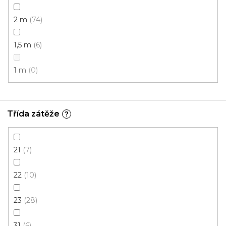
2 m
74
PVC podlaha INOTEX 33-52 *
1,5 m
6
Skladem, ihned k odeslání
1 m
0
457 Kč
359 Kč
/ m2
Třída zátěže
?
3 m
21
7
22
10
23
28
31
6