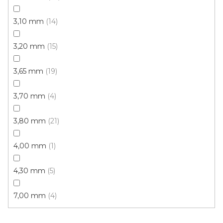
3,10 mm
14
3,20 mm
15
3,65 mm
19
3,70 mm
4
3,80 mm
21
4,00 mm
1
4,30 mm
5
PVC podlaha FLOORTEX Helsinky 582
Skladem externě, odesíláme do 2-3 dnů
7,00 mm
4