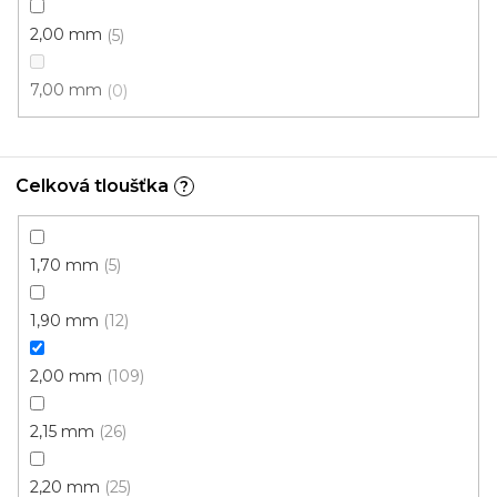
Skladem externě, odesíláme do 2-3 dnů
2,00 mm
5
332 Kč
od
/ m2
7,00 mm
0
4 m
3 m
Celková tloušťka
?
1,70 mm
5
1,90 mm
12
2,00 mm
109
2,15 mm
26
2,20 mm
25