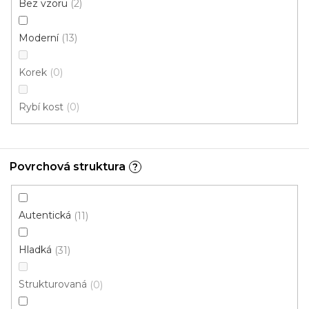
Bez vzoru
2
Moderní
13
Korek
0
PVC podlaha FLOORTEX Limoux 533
Skladem externě, odesíláme do 2-3 dnů
Rybí kost
0
332 Kč
od
/ m2
Povrchová struktura
?
4 m
3 m
Autentická
11
Hladká
31
Strukturovaná
0