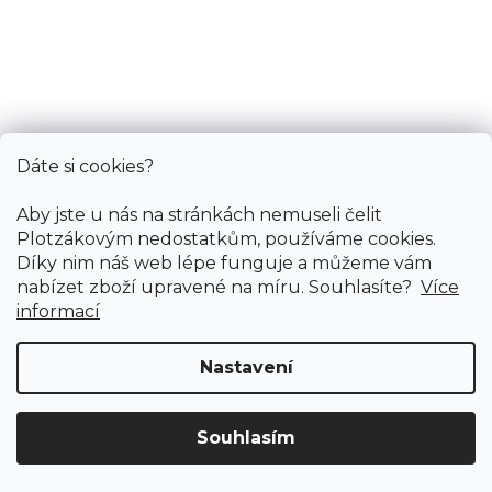
Dáte si cookies?
Aby jste u nás na stránkách nemuseli čelit
PVC podlaha BROTEX 33-26
Plotzákovým nedostatkům, používáme cookies.
Skladem externě, odesíláme do 2-3 dnů
Díky nim náš web lépe funguje a můžeme vám
nabízet zboží upravené na míru. Souhlasíte?
Více
informací
336 Kč
/ m2
Nastavení
4 m
3 m
Souhlasím
Doprava ZDARMA
již od 4 990 Kč na vše! (pro
Vymazat filtry
ČR)
Registrujte se
a získejte
slevu 3%!