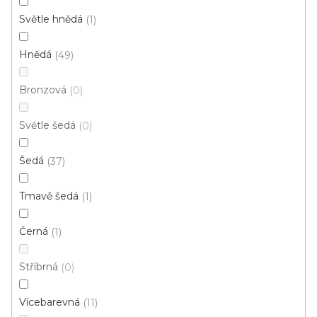
r
o
Světle hnědá
1
d
u
Hnědá
49
k
Bronzová
0
t
ů
Světle šedá
0
Šedá
37
Tmavě šedá
1
Černá
1
PVC podlaha INOTEX 33-64 *
Skladem, ihned k odeslání
Stříbrná
0
404 Kč
Vícebarevná
11
299 Kč
/ m2