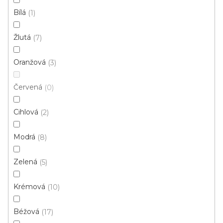
Bílá
1
PVC pro
Mohlo by se
instituce aj.
vám hodit
Žlutá
7
Oranžová
3
V
ý
Červená
0
p
i
ZAVŘÍT FILTR
Cihlová
2
s
p
Ř
Modrá
8
r
Řadit podle:
Doporučujeme
a
o
z
Zelená
5
d
e
u
n
Krémová
10
k
í
t
p
Béžová
17
ů