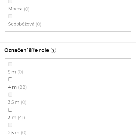
Mocca
0
2 m
Šedobéžová
0
Označení šíře role
?
5 m
0
4 m
88
3,5 m
0
3 m
41
2,5 m
0