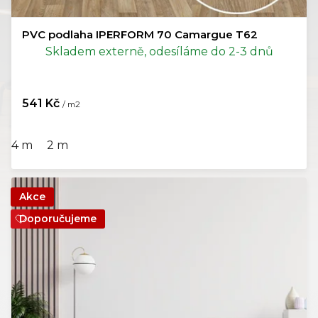
PVC podlaha IPERFORM 70 Camargue T62
Skladem externě, odesíláme do 2-3 dnů
541 Kč
/ m2
4 m
2 m
Akce
Doporučujeme