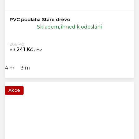
PVC podlaha Staré dřevo
Skladem, ihned k odeslání
266 Kč
241 Kč
od
/ m2
4 m
3 m
Akce