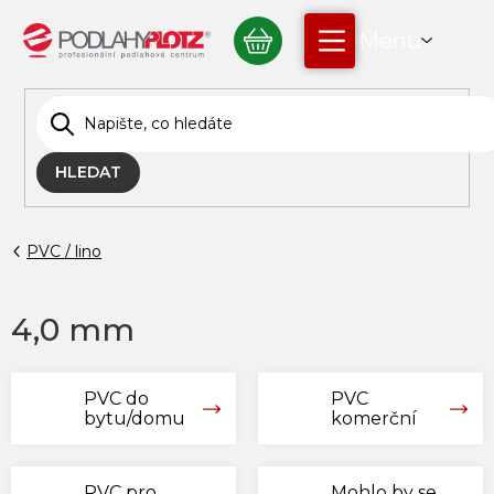
Přejít
NÁKUPNÍ
na
obsah
KOŠÍK
HLEDAT
PVC / lino
4,0 mm
PVC do
PVC
bytu/domu
komerční
PVC pro
Mohlo by se