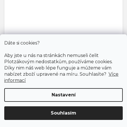
PVC podlaha PENTAX LUXURY OAK 900M
Dáte si cookies?
Doprodej
Aby jste u nás na stránkách nemuseli čelit
Skladem, ihned k odeslání
Plotzákovým nedostatkům, používáme cookies.
Díky nim náš web lépe funguje a můžeme vám
400 Kč
nabízet zboží upravené na míru. Souhlasíte?
Více
360 Kč
/ m2
informací
4 m
Nastavení
Souhlasím
Akce
Doprava ZDARMA
již od 4 990 Kč na vše! (pro
ČR)
Registrujte se
a získejte
slevu 3%!