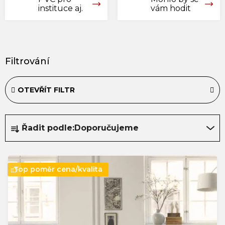
instituce aj.
vám hodit
V
ý
p
i
OTEVŘÍT FILTR
s
p
Ř
r
Řadit podle:
Doporučujeme
a
o
z
d
e
u
Top poměr cena/kvalita
n
k
í
t
p
ů
r
o