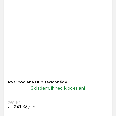
PVC podlaha Dub šedohnědý
Skladem, ihned k odeslání
268 Kč
241 Kč
od
/ m2