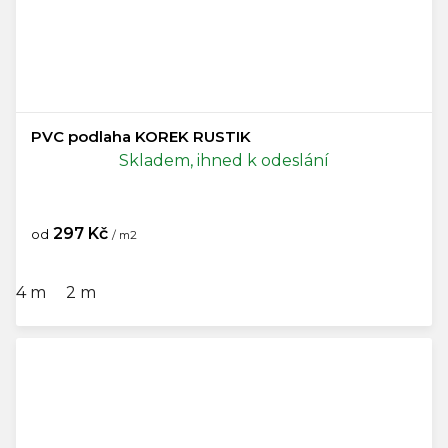
PVC podlaha KOREK RUSTIK
Skladem, ihned k odeslání
297 Kč
od
/ m2
4 m
2 m