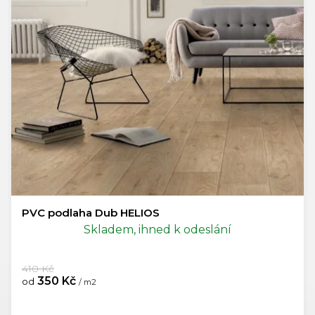
d
u
k
t
ů
PVC podlaha Dub HELIOS
Skladem, ihned k odeslání
410 Kč
350 Kč
od
/ m2