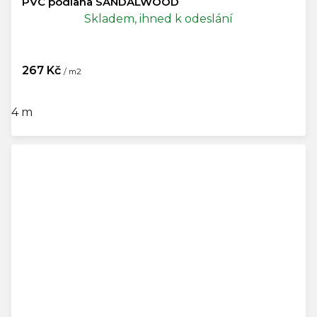
PVC podlaha SANDALWOOD
Skladem, ihned k odeslání
267 Kč
/ m2
4 m