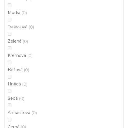
p
Ř
r
Řadit podle:
Doporučujeme
Modrá
0
a
o
z
Tyrkysová
d
0
e
u
n
Zelená
0
k
í
t
p
Krémová
0
ů
r
o
Béžová
0
d
u
Hnědá
0
k
t
Šedá
0
ů
Antracitová
0
Černá
0