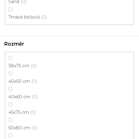
Sand
0
p
r
Tmavě béžová
0
v
k
y
Doprava zdarma
Garance
v
Rozměr
vrácení zboží
ý
p
i
38x75 cm
0
s
Dárkové poukazy
Řemeslná poctivost
u
40x50 cm
0
40x60 cm
0
45x75 cm
0
Odebírat newsletter
50x80 cm
0
Vložte svůj e-mail a my vám budeme zasílat informace o