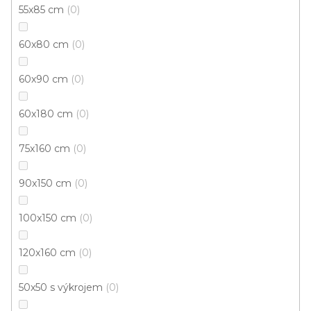
nových produktech na našem e-shopu.
55x85 cm
0
E-mail
60x80 cm
0
Přihlášením souhlasíte se
zpracováním osobních
údajů
60x90 cm
0
PŘIHLÁSIT SE
60x180 cm
0
75x160 cm
0
90x150 cm
0
100x150 cm
0
Z
120x160 cm
0
á
p
50x50 s výkrojem
0
a