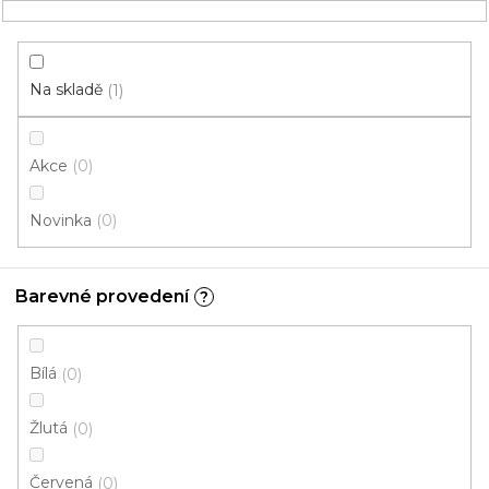
Přejít
NÁKUPNÍ
na
obsah
KOŠÍK
Na skladě
1
Akce
0
HLEDAT
Novinka
0
Rohožky
Barevné provedení
?
Bez filcu
V
Bílá
0
ý
p
Žlutá
0
i
ZAVŘÍT FILTR
s
Červená
0