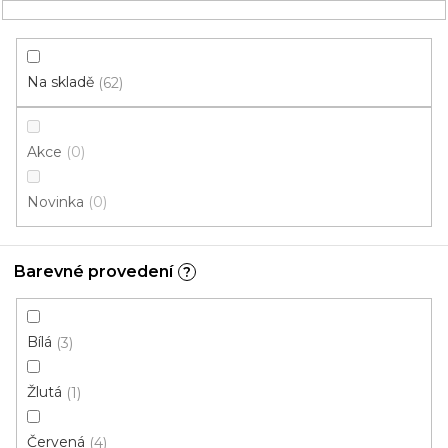
Přejít
NÁKUPNÍ
na
obsah
KOŠÍK
Na skladě
62
Akce
0
HLEDAT
Novinka
0
Rohožky
Barevné provedení
?
100% Polyamid
V
Bílá
3
ý
p
Žlutá
1
i
ZAVŘÍT FILTR
s
Červená
4