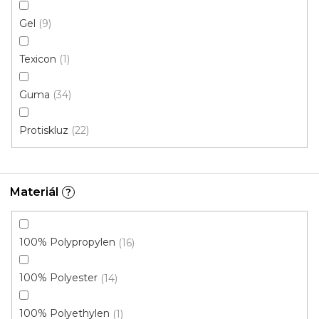
Gel
9
Texicon
1
Guma
34
Rohožka PP béžová
Protiskluz
22
Skladem, ihned k odeslání
Materiál
?
159 Kč
/ ks
Béžová (214)
100% Polypropylen
16
100% Polyester
14
100% Polyethylen
1