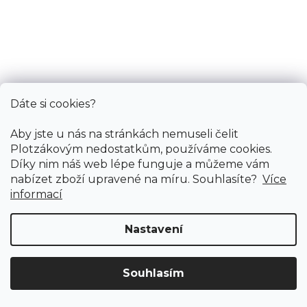
Dáte si cookies?
Aby jste u nás na stránkách nemuseli čelit
Plotzákovým nedostatkům, používáme cookies.
Díky nim náš web lépe funguje a můžeme vám
nabízet zboží upravené na míru. Souhlasíte?
Více
informací
Nastavení
Souhlasím
Doprava ZDARMA
již od 4 990 Kč na vše! (pro
Vymazat filtry
ČR)
Registrujte se
a získejte
slevu 3%!