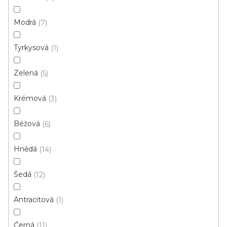
p
Ř
r
Řadit podle:
Doporučujeme
Modrá
7
a
o
z
Tyrkysová
d
1
e
u
n
Zelená
5
k
í
t
p
Krémová
3
ů
r
o
Béžová
6
d
u
Hnědá
14
k
t
Šedá
12
ů
Antracitová
1
Černá
11