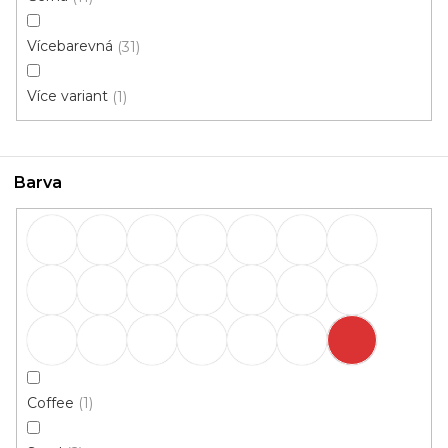
Vícebarevná
31
Rohožka PANAMA č.168, 40x60
Více variant
1
Skladem, ihned k odeslání
169 Kč
Barva
119 Kč
/ ks
Coffee
1