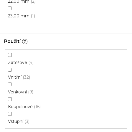
22,00 mm
2
23,00 mm
1
Koupelnová rohož PROTEX 156 B
Skladem, ihned k odeslání
Použití
?
Zátěžové
4
168 Kč
/ m2
Vnitřní
32
0,65 m
Venkovní
9
Koupelnové
16
Vstupní
3