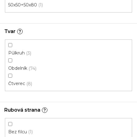
Skladem, ihned k odeslání
50x50+50x80
1
190 Kč
145 Kč
/ ks
Tvar
?
45x75 cm
Půlkruh
3
Obdelník
74
Čtverec
8
Rubová strana
?
Bez filcu
1