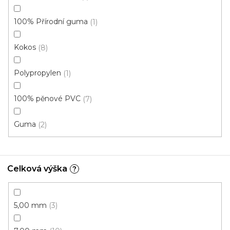
100% Přírodní guma
1
Kokos
8
Polypropylen
1
100% pěnové PVC
7
Guma
2
Celková výška
?
Rohožka PP červená
Skladem, ihned k odeslání
5,00 mm
3