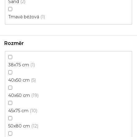
Sand
2
Tmavě béžová
1
Rozměr
38x75 cm
1
Rohožka kokos SPIDER 4
Skladem, ihned k odeslání
40x50 cm
5
40x60 cm
19
139 Kč
/ ks
45x75 cm
10
40x60 cm
50x80 cm
12