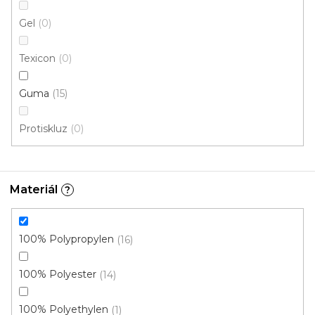
Gel
0
Texicon
0
Guma
15
Protiskluz
0
Rohožka SHEFFIELD 29 zelená
Skladem, ihned k odeslání
Materiál
?
399 Kč
od
/ ks
100% Polypropylen
16
40x60 cm
60x90 cm
90x150 cm
100% Polyester
14
100% Polyethylen
1