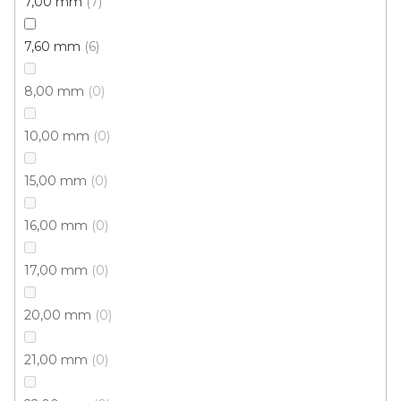
7,00 mm
7
7,60 mm
6
199 Kč
od
/ ks
8,00 mm
0
40x60 cm
50x80 cm
100x150 cm
10,00 mm
0
15,00 mm
0
16,00 mm
0
17,00 mm
0
20,00 mm
0
21,00 mm
0