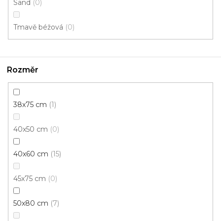
Sand
0
Tmavě béžová
0
Rozměr
38x75 cm
1
40x50 cm
0
Rohožka PP červená
Skladem, ihned k odeslání
40x60 cm
15
45x75 cm
0
159 Kč
/ ks
50x80 cm
7
Červená (2000)