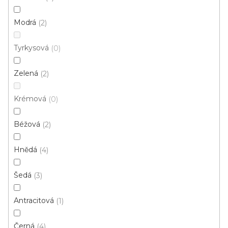
p
Ř
r
Řadit podle:
Doporučujeme
Modrá
2
a
o
z
Tyrkysová
d
0
e
u
n
Zelená
2
k
í
t
p
Krémová
0
ů
r
o
Béžová
2
d
u
Hnědá
4
k
t
Šedá
3
ů
Antracitová
1
Černá
4