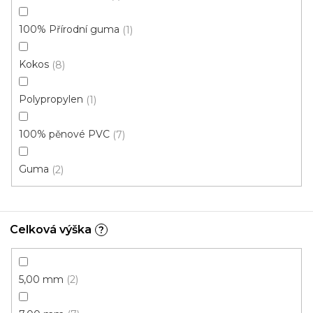
100% Přírodní guma
1
Kokos
8
Polypropylen
1
100% pěnové PVC
7
Guma
2
Celková výška
?
5,00 mm
2
Rohožka DURAMAT 1861 béžová
Skladem externě, odesíláme do 2-3 dnů