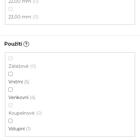
22,00 mm
0
23,00 mm
0
Použití
?
Rohožka DURAMAT 2862 šedá
Skladem externě, odesíláme do 2-3 dnů
Zátěžové
0
199 Kč
Vnitřní
5
od
/ ks
Venkovní
4
40x60 cm
50x80 cm
100x150 cm
Koupelnové
0
Vstupní
1