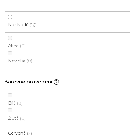
Přejít
NÁKUPNÍ
na
obsah
KOŠÍK
Na skladě
16
Akce
0
HLEDAT
Novinka
0
Rohožky
Barevné provedení
?
100% Polypropylen
V
Bílá
0
ý
p
Žlutá
0
i
ZAVŘÍT FILTR
s
Červená
2