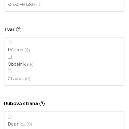
50x50+50x80
0
Odkapávač na boty
Skladem, ihned k odeslání
Tvar
?
295 Kč
245 Kč
/ ks
Půlkruh
0
Home
Oblázky
Květ
Obdelník
16
Čtverec
0
Rubová strana
?
Bez filcu
0