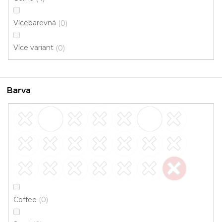
Vícebarevná
0
Rohožka PP béžová
Více variant
0
Skladem, ihned k odeslání
Barva
159 Kč
/ ks
Béžová (214)
Coffee
0