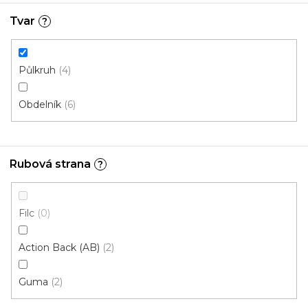
p
Ř
Tvar
?
r
Řadit podle:
Doporučujeme
a
o
z
d
e
Půlkruh
4
u
n
k
Obdelník
í
6
t
p
ů
r
o
Rubová strana
?
d
u
k
Filc
0
t
Action Back (AB)
2
ů
Guma
2