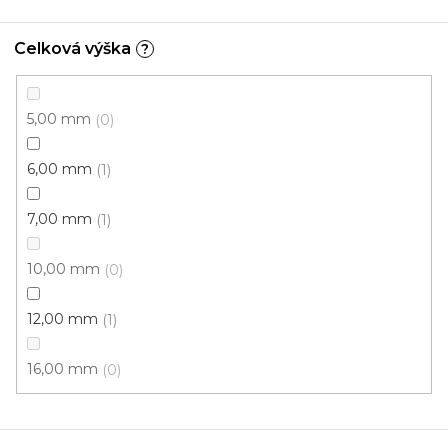
Celková výška
?
Nášlap na schody 28x65cm
Skladem, ihned k odeslání
5,00 mm
0
6,00 mm
1
109 Kč
/ ks
7,00 mm
1
Antracit
Béžová
Černo-šedá
Hnědá
Karamel
10,00 mm
0
12,00 mm
1
16,00 mm
0