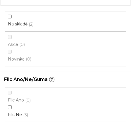
Přejít
NÁKUPNÍ
na
obsah
KOŠÍK
Na skladě
2
Akce
0
HLEDAT
Novinka
0
Schodové nášlapy
Filc Ano/Ne/Guma
?
Půlkruh
V
Filc Ano
0
ý
p
Filc Ne
3
i
ZAVŘÍT FILTR
s