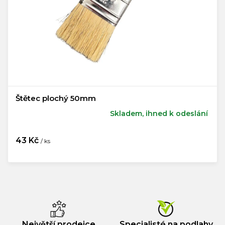
Štětec plochý 50mm
Skladem, ihned k odeslání
43 Kč
/ ks
Měrná
cena:
Největší prodejce
Specialisté na podlahy