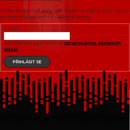
Vložte svůj e-mail a my vám budeme zasílat informace o
nových produktech na našem e-shopu.
E-mail
Přihlášením souhlasíte se
zpracováním osobních
údajů
PŘIHLÁSIT SE
Z
á