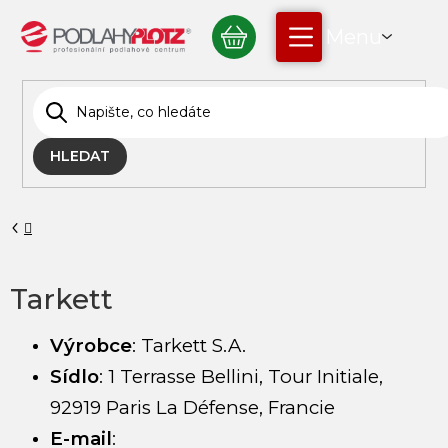
Přejít
NÁKUPNÍ
na
obsah
KOŠÍK
HLEDAT
Domů
Tarkett
Výrobce
:
Tarkett S.A.
Sídlo
:
1 Terrasse Bellini, Tour Initiale,
92919 Paris La Défense, Francie
E-mail
: