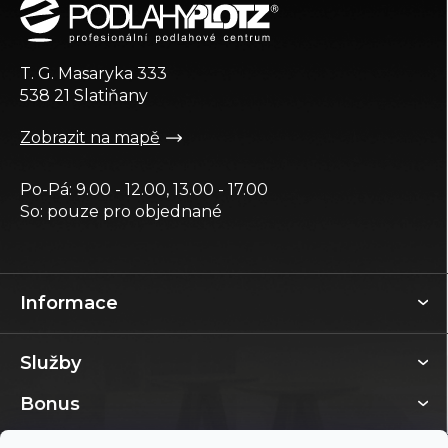
p
a
t
T. G. Masaryka 333
í
538 21 Slatiňany
Zobrazit na mapě
Po-Pá: 9.00 - 12.00, 13.00 - 17.00
So: pouze pro objednané
Informace
Služby
Bonus