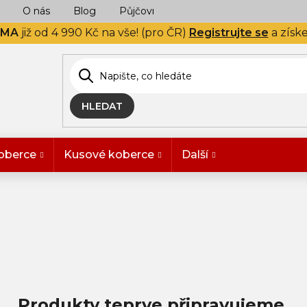
O nás
Blog
Půjčovna
Naše realizace
Hodn
RMA
již od 4 990 Kč na vše! (pro ČR)
Registrujte se
a získ
HLEDAT
oberce
Kusové koberce
Další
Produkty teprve připravujeme.