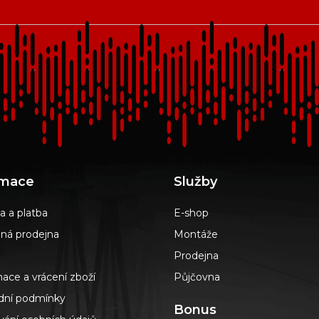
rmace
Služby
a a platba
E-shop
á prodejna
Montáže
Prodejna
ace a vrácení zboží
Půjčovna
ní podmínky
Bonus