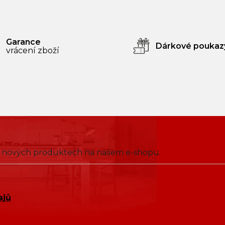
Garance
Dárkové poukaz
vrácení zboží
 o nových produktech na našem e-shopu.
ajů