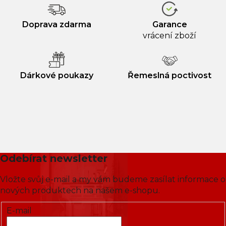
Doprava zdarma
Garance
vrácení zboží
Dárkové poukazy
Řemeslná poctivost
Odebírat newsletter
Vložte svůj e-mail a my vám budeme zasílat informace o
nových produktech na našem e-shopu.
E-mail