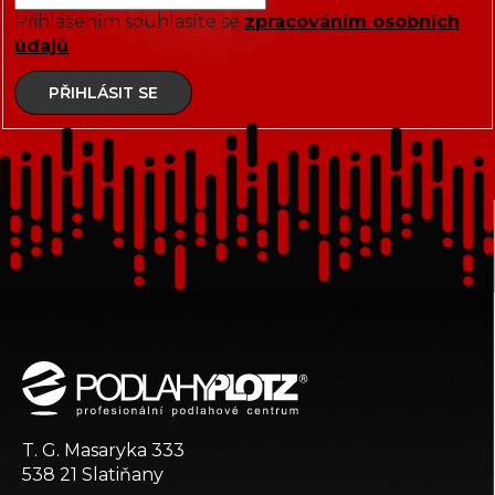
Přihlášením souhlasíte se
zpracováním osobních
údajů
PŘIHLÁSIT SE
Z
á
p
a
t
T. G. Masaryka 333
í
538 21 Slatiňany