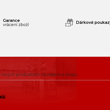
Garance
Dárkové poukaz
vrácení zboží
 o nových produktech na našem e-shopu.
ajů