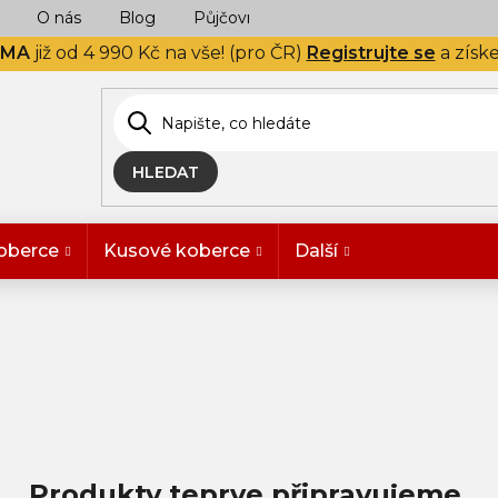
O nás
Blog
Půjčovna
Naše realizace
Hodn
RMA
již od 4 990 Kč na vše! (pro ČR)
Registrujte se
a získ
HLEDAT
oberce
Kusové koberce
Další
Produkty teprve připravujeme.