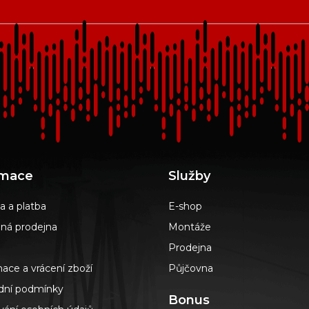
rmace
Služby
a a platba
E-shop
á prodejna
Montáže
Prodejna
ace a vrácení zboží
Půjčovna
ní podmínky
Bonus