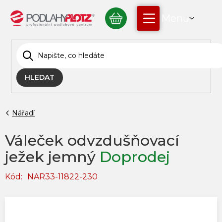
Přejít
NÁKUPNÍ
na
obsah
KOŠÍK
HLEDAT
Nářadí
Váleček odvzdušňovací
ježek jemný
Doprodej
Kód:
NAR33-11822-230