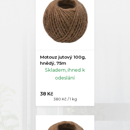
Motouz jutový 100g,
hnědý, 75m
Skladem, ihned k
odeslání
38 Kč
Měrná
380 Kč / 1 kg
cena: