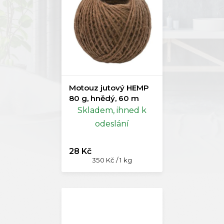
Motouz jutový HEMP
80 g, hnědý, 60 m
Skladem, ihned k
odeslání
28 Kč
Měrná
350 Kč / 1 kg
cena: