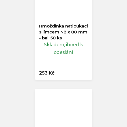
Hmoždinka natloukací
s límcem N8 x 80 mm
- bal. 50 ks
Skladem, ihned k
odeslání
253 Kč