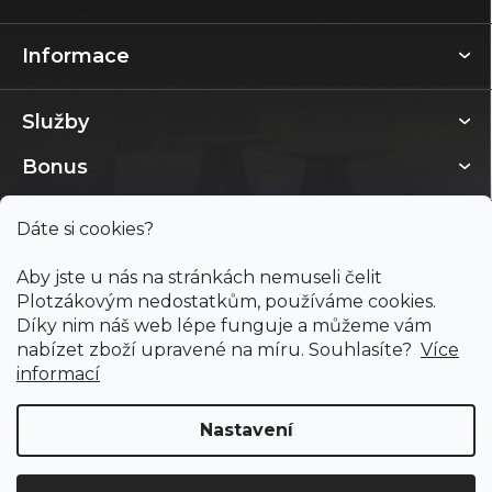
Informace
Služby
Bonus
Dáte si cookies?
Aby jste u nás na stránkách nemuseli čelit
Plotzákovým nedostatkům, používáme cookies.
Díky nim náš web lépe funguje a můžeme vám
nabízet zboží upravené na míru. Souhlasíte?
Více
informací
Nastavení
Copyright 2026
PODLAHY PLOTZ s.r.o.
. Všechna práva
vyhrazena.