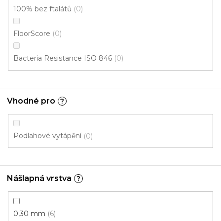
100% bez ftalátů
0
FloorScore
0
Bacteria Resistance ISO 846
0
Vhodné pro
?
Podlahové vytápění
0
Nášlapná vrstva
?
0,30 mm
6