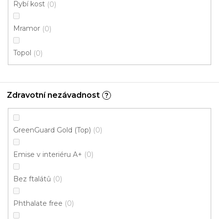
Rybí kost
0
Mramor
0
Topol
0
Zdravotní nezávadnost
?
Vinylová podlaha RELIT GD Kind CW-563
GreenGuard Gold (Top)
0
U vás za 3-7 dní
Emise v interiéru A+
0
599 Kč
442 Kč
Měrná
78,73 Kč / 1 m2
/ m2
Bez ftalátů
0
cena:
Fix (lepená)
Phthalate free
0