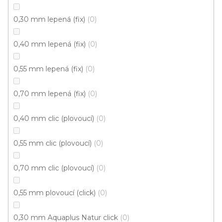
v
l
0,30 mm lepená (fix)
0
á
d
0,40 mm lepená (fix)
0
a
c
0,55 mm lepená (fix)
0
í
p
0,70 mm lepená (fix)
0
r
v
k
0,40 mm clic (plovoucí)
0
y
Doprava zdarma
Garance
v
0,55 mm clic (plovoucí)
0
vrácení zboží
ý
p
0,70 mm clic (plovoucí)
0
i
s
Dárkové poukazy
Řemeslná poctivost
u
0,55 mm plovoucí (click)
0
0,30 mm Aquaplus Natur click
0