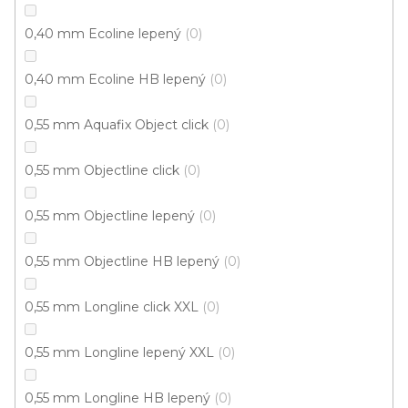
0,40 mm Ecoline lepený
0
0,40 mm Ecoline HB lepený
0
0,55 mm Aquafix Object click
0
0,55 mm Objectline click
0
Vinylová podlaha RELIT GD Noble CW-1686
U vás za 3-7 dní
0,55 mm Objectline lepený
0
599 Kč
0,55 mm Objectline HB lepený
0
442 Kč
Měrná
78,73 Kč / 1 m2
/ m2
cena:
0,55 mm Longline click XXL
0
Fix (lepená)
0,55 mm Longline lepený XXL
0
6
položek celkem
0,55 mm Longline HB lepený
0
O