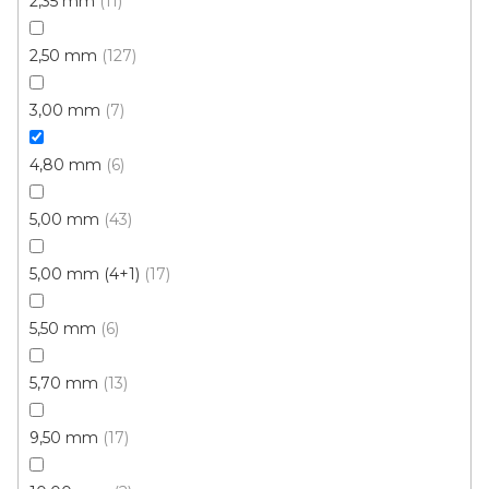
2,35 mm
11
2,50 mm
127
Z
á
3,00 mm
7
p
a
4,80 mm
6
t
T. G. Masaryka 333
í
5,00 mm
43
538 21 Slatiňany
Zobrazit na mapě
5,00 mm (4+1)
17
Po-Pá: 9.00 - 12.00, 13.00 - 17.00
5,50 mm
6
So: pouze pro objednané
5,70 mm
13
9,50 mm
17
Informace