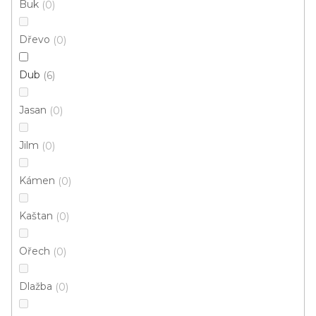
Buk
0
Dřevo
0
Vinylová podlaha RELIT GD Ideal CW-2599
U vás za 3-7 dní
Dub
6
599 Kč
Jasan
0
442 Kč
Měrná
78,73 Kč / 1 m2
/ m2
cena:
Jilm
0
Fix (lepená)
Kámen
0
Kaštan
0
Ořech
0
Dlažba
0