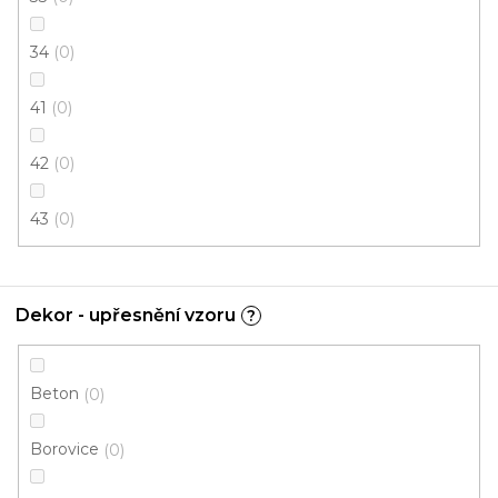
Fix (lepená)
34
0
41
0
42
0
43
0
Dekor - upřesnění vzoru
?
Beton
0
Borovice
0