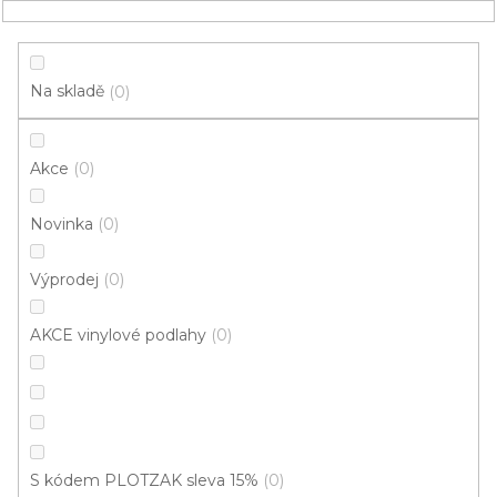
Přejít
NÁKUPNÍ
na
obsah
KOŠÍK
Na skladě
0
Akce
0
HLEDAT
Novinka
0
do celého domu/bytu
Výprodej
0
Vinyl do celého domu/bytu:
AKCE vinylové podlahy
0
Celková tloušťka: 4,80 mm
V
ý
p
S kódem PLOTZAK sleva 15%
0
i
ZAVŘÍT FILTR