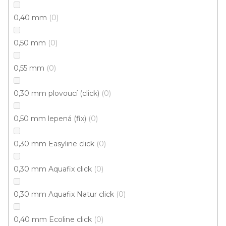
Vinylová podlaha RELIT GD Loyal CW-206
U vás za 3-7 dní
0,40 mm
0
599 Kč
0,50 mm
0
442 Kč
Měrná
78,73 Kč / 1 m2
/ m2
cena:
0,55 mm
0
Fix (lepená)
0,30 mm plovoucí (click)
0
0,50 mm lepená (fix)
0
0,30 mm Easyline click
0
0,30 mm Aquafix click
0
0,30 mm Aquafix Natur click
0
0,40 mm Ecoline click
0