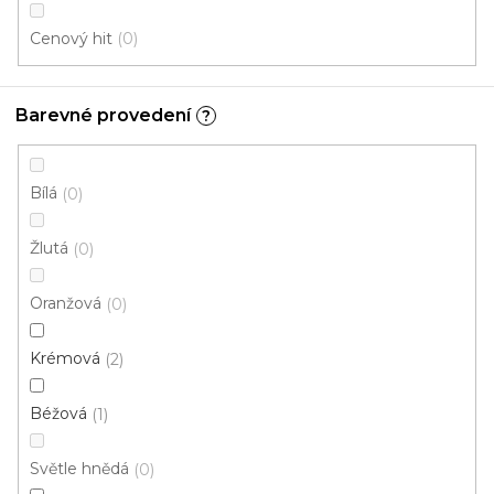
s
Cenový hit
0
p
Ř
r
Řadit podle:
Doporučujeme
a
o
Barevné provedení
z
?
d
e
u
n
Bílá
0
k
í
t
p
Žlutá
0
ů
r
o
Oranžová
0
d
u
Krémová
2
k
t
Béžová
1
ů
Světle hnědá
0