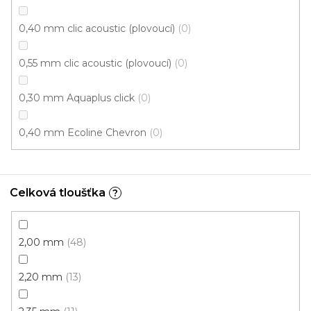
0,40 mm clic acoustic (plovoucí)
0
Odebírat newsletter
0,55 mm clic acoustic (plovoucí)
0
Vložte svůj e-mail a my vám budeme zasílat informace o
0,30 mm Aquaplus click
0
nových produktech na našem e-shopu.
0,40 mm Ecoline Chevron
0
E-mail
Přihlášením souhlasíte se
zpracováním osobních
údajů
Celková tloušťka
?
PŘIHLÁSIT SE
2,00 mm
48
2,20 mm
13