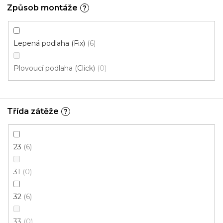
Způsob montáže
?
Lepená podlaha (Fix)
6
Plovoucí podlaha (Click)
0
Třída zátěže
?
23
6
Vinylová podlaha RELIT GD Classy CW-532
U vás za 3-7 dní
31
0
599 Kč
32
6
442 Kč
Měrná
78,73 Kč / 1 m2
/ m2
cena:
33
0