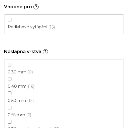
599 Kč
Vhodné pro
?
398 Kč
Měrná
od 118,31 Kč / 1 m2
od
/ m2
cena:
Click (plovoucí)
Podlahové vytápění
16
Nášlapná vrstva
?
0,30 mm
0
0,40 mm
16
0,50 mm
12
0,55 mm
6