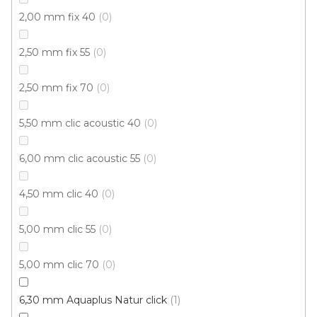
2,00 mm fix 40
0
2,50 mm fix 55
0
Vinylová podlaha PALLADIUM 40 Mountain Oak
Brown
Doprodej
2,50 mm fix 70
0
Skladem externě, odesíláme do 2-3 dnů
5,50 mm clic acoustic 40
0
599 Kč
398 Kč
Měrná
od 118,31 Kč / 1 m2
od
/ m2
cena:
6,00 mm clic acoustic 55
0
Fix (lepená)
Click (plovoucí)
4,50 mm clic 40
0
5,00 mm clic 55
0
5,00 mm clic 70
0
6,30 mm Aquaplus Natur click
1