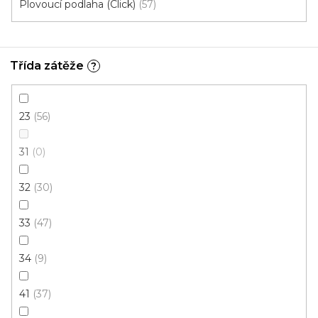
Plovoucí podlaha (Click)
57
Třída zátěže
?
23
56
31
0
32
30
33
47
34
9
Vinylová podlaha DP 9523 Dub podzimní
41
37
U vás za 3-7 dní