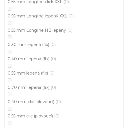
0,55 mm Longline click XXL
0
0,55 mm Longline lepený XXL
0
0,55 mm Longline HB lepený
0
0,30 mm lepená (fix)
0
0,40 mm lepená (fix)
0
0,55 mm lepená (fix)
0
0,70 mm lepená (fix)
0
Vinylová podlaha PALLADIUM 40 Grace Oak
0,40 mm clic (plovoucí)
0
Greige
Doprodej
Skladem externě, odesíláme do 2-3 dnů
0,55 mm clic (plovoucí)
0
599 Kč