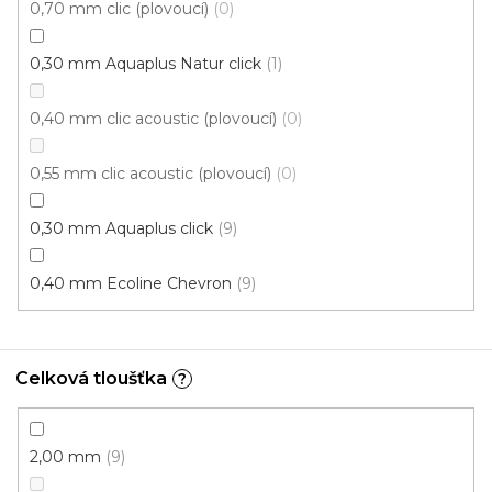
0,70 mm clic (plovoucí)
398 Kč
Měrná
0
od 118,31 Kč / 1 m2
od
/ m2
cena:
0,30 mm Aquaplus Natur click
1
Click (plovoucí)
0,40 mm clic acoustic (plovoucí)
0
0,55 mm clic acoustic (plovoucí)
0
0,30 mm Aquaplus click
9
0,40 mm Ecoline Chevron
9
Celková tloušťka
?
2,00 mm
9