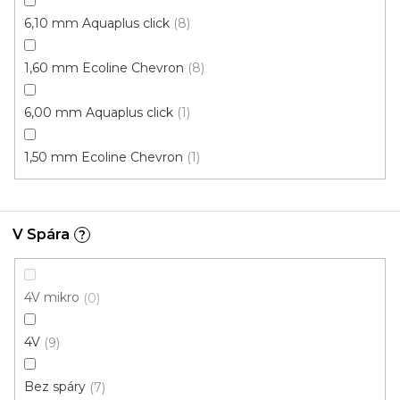
6,10 mm Aquaplus click
8
1,60 mm Ecoline Chevron
8
6,00 mm Aquaplus click
1
1,50 mm Ecoline Chevron
1
V Spára
?
Vinylová podlaha PALLADIUM 40 Palmer Oak
Natural
Doprodej
4V mikro
0
Skladem externě, odesíláme do 2-3 dnů
4V
9
599 Kč
398 Kč
Měrná
od 118,31 Kč / 1 m2
od
/ m2
Bez spáry
7
cena: