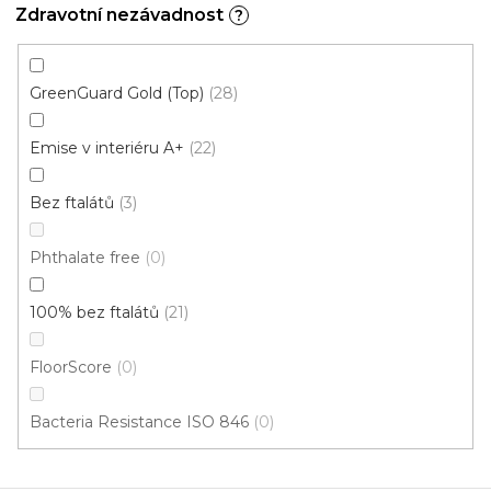
Zdravotní nezávadnost
?
GreenGuard Gold (Top)
28
Emise v interiéru A+
22
Bez ftalátů
3
Phthalate free
0
100% bez ftalátů
21
FloorScore
0
Vinylová podlaha PALLADIUM 40 French Oak
Grey
Doprodej
Bacteria Resistance ISO 846
0
Skladem externě, odesíláme do 2-3 dnů