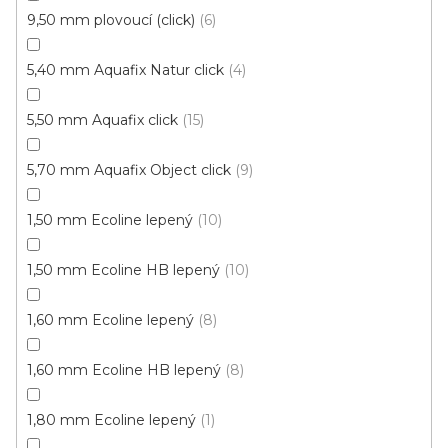
9,50 mm plovoucí (click)
6
5,40 mm Aquafix Natur click
4
5,50 mm Aquafix click
15
5,70 mm Aquafix Object click
9
1,50 mm Ecoline lepený
10
1,50 mm Ecoline HB lepený
10
1,60 mm Ecoline lepený
8
Vinylová podlaha PALLADIUM 40 Loft Oak Natural
Doprodej
Skladem externě, odesíláme do 2-3 dnů
1,60 mm Ecoline HB lepený
8
1,80 mm Ecoline lepený
1
599 Kč
398 Kč
Měrná
od 118,31 Kč / 1 m2
od
/ m2