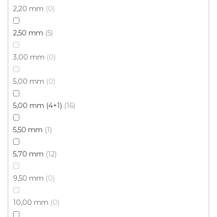
2,20 mm
0
2,50 mm
5
Vinylová podlaha PALLADIUM 40 Grace Oak
3,00 mm
0
Natural
Doprodej
Skladem externě, odesíláme do 2-3 dnů
5,00 mm
0
599 Kč
5,00 mm (4+1)
16
398 Kč
Měrná
od 118,31 Kč / 1 m2
od
/ m2
cena:
5,50 mm
1
Click (plovoucí)
5,70 mm
12
9,50 mm
0
10,00 mm
0