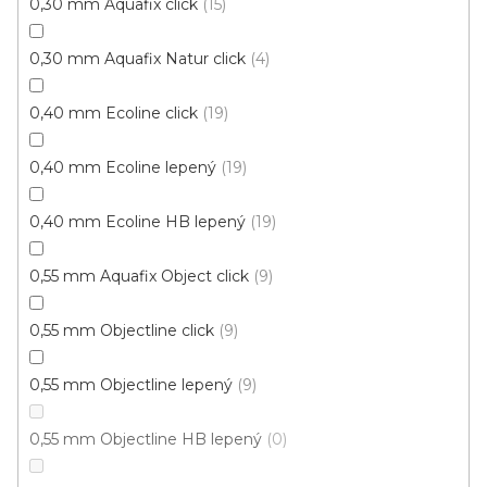
0,30 mm Aquafix click
15
0,30 mm Aquafix Natur click
4
0,40 mm Ecoline click
19
Vinylová podlaha PALLADIUM 40 French Oak
Light
Doprodej
0,40 mm Ecoline lepený
19
Skladem externě, odesíláme do 2-3 dnů
0,40 mm Ecoline HB lepený
19
599 Kč
398 Kč
Měrná
od 118,31 Kč / 1 m2
od
/ m2
0,55 mm Aquafix Object click
9
cena:
Click (plovoucí)
0,55 mm Objectline click
9
0,55 mm Objectline lepený
9
0,55 mm Objectline HB lepený
0