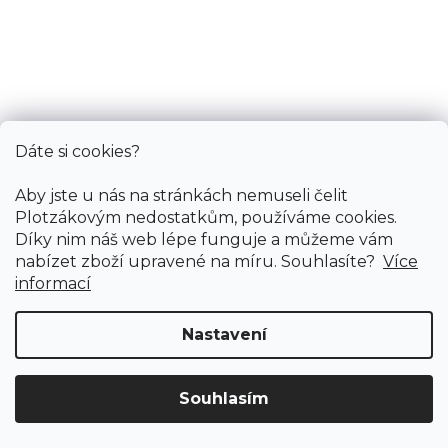
AKCE vinylové podlahy
Dáte si cookies?
Aby jste u nás na stránkách nemuseli čelit
Plotzákovým nedostatkům, používáme cookies.
Díky nim náš web lépe funguje a můžeme vám
nabízet zboží upravené na míru. Souhlasíte?
Více
informací
Nastavení
Souhlasím
Doprava ZDARMA
již od 4 990 Kč na vše! (pro
Vymazat filtry
Vinylové dílce RIGID PLUS SPC CLICK / HVP 11517
ČR)
Registrujte se
a získejte
slevu 3%!