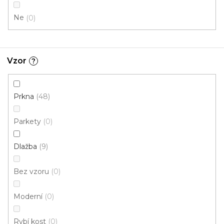
Click (plovoucí)
Ne
0
Vzor
?
Prkna
48
Parkety
0
Dlažba
9
Bez vzoru
0
Moderní
0
Rybí kost
0