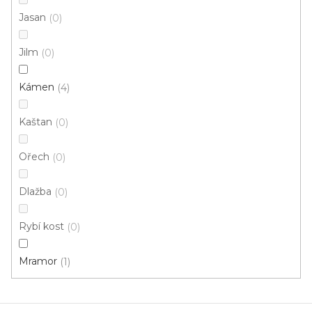
Jasan
0
Jilm
0
Kámen
4
Vinylová podlaha PALLADIUM 40 French Oak
Black
Doprodej
Kaštan
0
Skladem externě, odesíláme do 2-3 dnů
Ořech
0
599 Kč
398 Kč
Měrná
od 118,31 Kč / 1 m2
od
/ m2
Dlažba
0
cena:
Click (plovoucí)
Rybí kost
0
Mramor
1