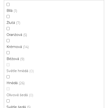
ý
p
Bílá
1
i
ZAVŘÍT FILTR
s
Žlutá
7
p
Ř
r
Řadit podle:
Doporučujeme
a
Oranžová
5
o
z
d
e
Krémová
14
u
n
k
í
Béžová
9
t
p
ů
Světle hnědá
r
0
o
Hnědá
26
d
u
Olivově šedá
0
k
t
Světle šedá
5