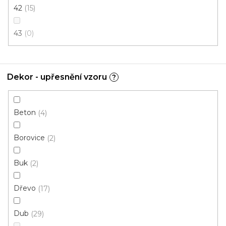
42
15
699 Kč
od
/ m2
Měrná
od 136,79 Kč / 1 m2
cena:
43
0
Ecoline Click (plovoucí)
Ecoline Lepený
Aquaplus 
Dekor - upřesnění vzoru
?
Beton
4
Borovice
2
Buk
2
Dřevo
17
Dub
29