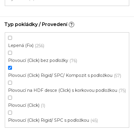
Vinylová podlaha PALLADIUM 40 Vintage Oak
Typ pokládky / Provedení
?
Dark
Doprodej
Skladem externě, odesíláme do 2-3 dnů
Lepená (Fix)
256
599 Kč
398 Kč
Měrná
od 118,31 Kč / 1 m2
od
/ m2
Plovoucí (Click) bez podložky
76
cena:
Fix (lepená)
Click (plovoucí)
Plovoucí (Click) Rigid/ SPC/ Kompozit s podložkou
57
Plovoucí na HDF desce (Click) s korkovou podložkou
75
AKCE vinylové podlahy
Plovoucí (Click)
1
Plovoucí (Click) Rigid/ SPC s podložkou
45