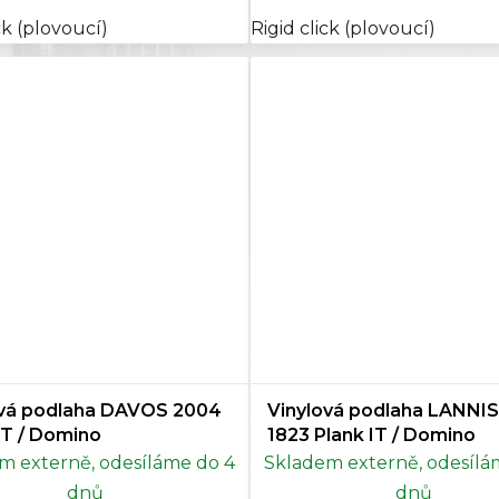
ck (plovoucí)
Rigid click (plovoucí)
ová podlaha DAVOS 2004
Vinylová podlaha LANNI
IT / Domino
1823 Plank IT / Domino
m externě, odesíláme do 4
Skladem externě, odesílá
dnů
dnů