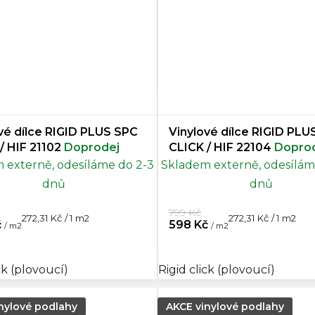
vé dílce RIGID PLUS SPC
Vinylové dílce RIGID PLU
CLICK / HIF 21102
Doprodej
CLICK / HIF 22104
Dopro
 externě, odesíláme do 2-3
Skladem externě, odesílám
dnů
dnů
799 Kč
Měrná
Měrná
272,31 Kč / 1 m2
272,31 Kč / 1 m2
č
598 Kč
/ m2
/ m2
cena:
cena:
ck (plovoucí)
Rigid click (plovoucí)
nylové podlahy
AKCE vinylové podlahy