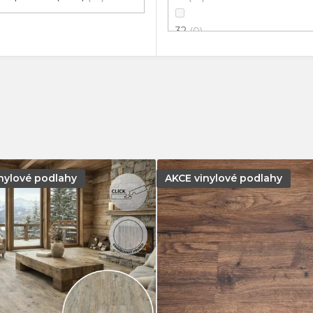
32
0
33
54
34
0
41
8
42
41
nylové podlahy
AKCE vinylové podlahy
43
23