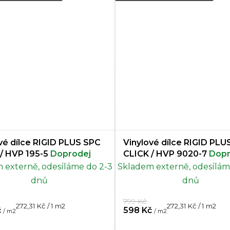
vé dílce RIGID PLUS SPC
Vinylové dílce RIGID PLU
CLICK / HVP 195-5
Doprodej
CLICK / HVP 9020-7
Dopr
 externě, odesíláme do 2-3
Skladem externě, odesílám
dnů
dnů
799 Kč
Měrná
Měrná
272,31 Kč / 1 m2
272,31 Kč / 1 m2
č
598 Kč
/ m2
/ m2
cena:
cena: