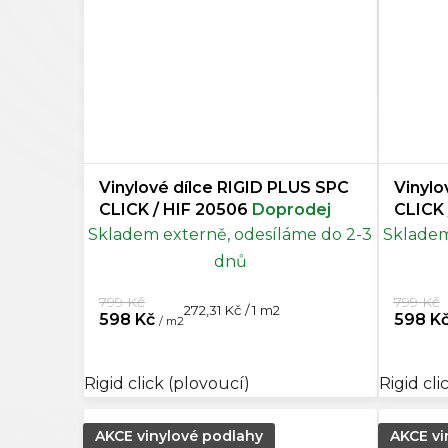
Vinylové dílce RIGID PLUS SPC
Vinylo
CLICK / HIF 20506
Doprodej
Skladem externě, odesíláme do 2-3
Skladem
dnů
799 Kč
799 Kč
Měrná
272,31 Kč / 1 m2
598 Kč
598 K
/ m2
cena:
Rigid click (plovoucí)
Rigid cli
AKCE vinylové podlahy
AKCE vi