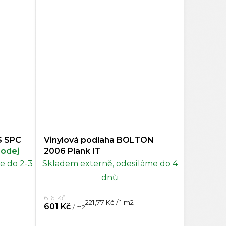
S SPC
Vinylová podlaha BOLTON
odej
2006 Plank IT
e do 2-3
Skladem externě, odesíláme do 4
dnů
616 Kč
Měrná
221,77 Kč / 1 m2
601 Kč
/ m2
cena: