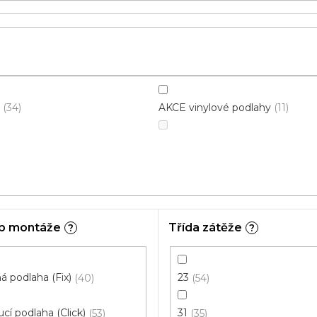
AKCE vinylové podlahy
34
11
b montáže
Třída zátěže
?
?
 podlaha (Fix)
23
40
54
cí podlaha (Click)
31
53
35