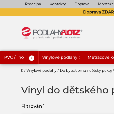
Přejít
Prodejna
Kontakty
Doprava
Montáže
na
Doprava ZDA
obsah
PVC / lino
Vinylové podlahy
Metrážové k
Domů
Vinylové podlahy
Do bytu/domu
dětský pokoj
Vinyl do dětského 
V
ý