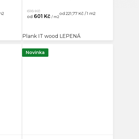
616 Kč
Měrná
 m2
od 221,77 Kč / 1 m2
601 Kč
od
/ m2
cena:
Plank IT wood LEPENÁ
Novinka