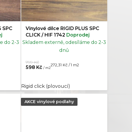
Rybí kost
7
S SPC
Vinylové dílce RIGID PLUS SPC
Mramor
3
j
CLICK / HIF 1742
Doprodej
e do 2-3
Skladem externě, odesíláme do 2-3
Topol
1
dnů
799 Kč
Měrná
272,31 Kč / 1 m2
598 Kč
/ m2
cena:
Rigid click (plovoucí)
AKCE vinylové podlahy