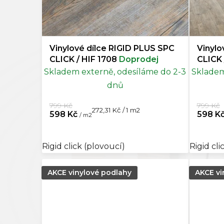
t
ů
Černá
0
Vinylové dílce RIGID PLUS SPC
Vinylo
Mocca
0
CLICK / HIF 1708
Doprodej
Skladem externě, odesíláme do 2-3
Skladem
Šedohnědá
0
dnů
799 Kč
799 Kč
Měrná
272,31 Kč / 1 m2
598 Kč
598 K
/ m2
cena:
Rigid click (plovoucí)
Rigid cli
AKCE vinylové podlahy
AKCE vi