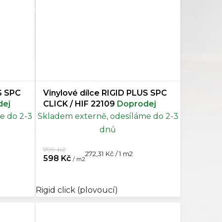
S SPC
Vinylové dílce RIGID PLUS SPC
dej
CLICK / HIF 22109
Doprodej
e do 2-3
Skladem externě, odesíláme do 2-3
dnů
799 Kč
Měrná
272,31 Kč / 1 m2
598 Kč
/ m2
cena:
Rigid click (plovoucí)