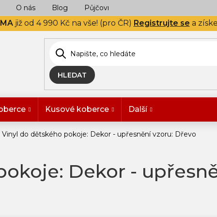
O nás
Blog
Půjčovna
Naše realizace
Hodn
RMA
již od 4 990 Kč na vše! (pro ČR)
Registrujte se
a získ
HLEDAT
oberce
Kusové koberce
Další
Vinyl do dětského pokoje: Dekor - upřesnění vzoru: Dřevo
pokoje: Dekor - upřesně