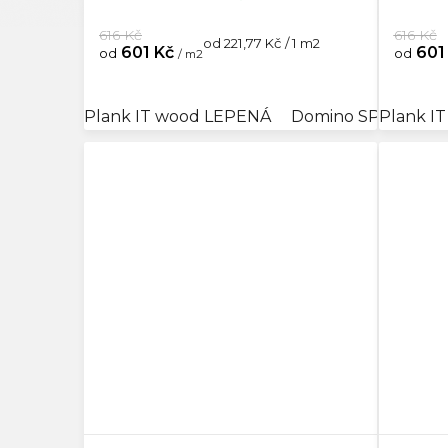
616 Kč
616 Kč
Měrná
od 221,77 Kč / 1 m2
601 Kč
601
od
od
/ m2
cena:
Plank IT wood LEPENÁ
Domino SPC Acous
Plank I