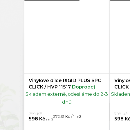
Vinylové dílce RIGID PLUS SPC
Vinylo
CLICK / HVP 11517
Doprodej
Skladem externě, odesíláme do 2-3
Skladem
dnů
799 Kč
799 Kč
Měrná
272,31 Kč / 1 m2
598 Kč
598 K
/ m2
cena: