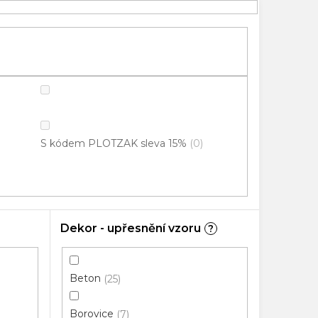
S kódem PLOTZAK sleva 15%
0
Dekor - upřesnění vzoru
?
Beton
25
Borovice
7