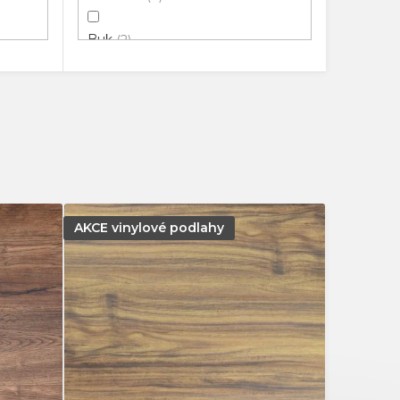
Buk
2
Dřevo
54
Dub
213
Jasan
2
Jilm
4
AKCE vinylové podlahy
Kámen
26
Kaštan
3
Ořech
1
Dlažba
3