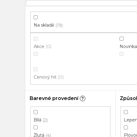
p
i
s
p
Na skladě
19
r
o
Akce
Novinka
0
d
u
k
t
Cenový hit
0
ů
Barevné provedení
Způso
?
Bílá
Lepená
2
Žlutá
Plovou
4