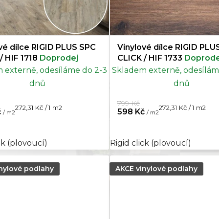
vé dílce RIGID PLUS SPC
Vinylové dílce RIGID PLU
CLICK / HIF 1718
Doprodej
CLICK / HIF 1733
Doprode
 externě, odesíláme do 2-3
Skladem externě, odesílám
dnů
dnů
799 Kč
Měrná
Měrná
272,31 Kč / 1 m2
272,31 Kč / 1 m2
č
598 Kč
/ m2
/ m2
cena:
cena:
ck (plovoucí)
Rigid click (plovoucí)
nylové podlahy
AKCE vinylové podlahy