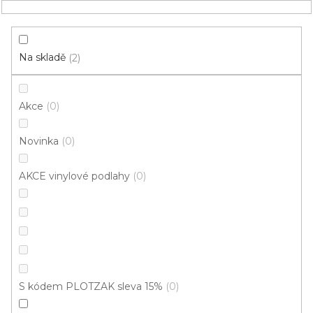
Přejít
NÁKUPNÍ
na
obsah
KOŠÍK
Na skladě
2
Akce
0
HLEDAT
Novinka
0
ložnice
AKCE vinylové podlahy
0
Vinyl do ložnice: Dekor -
upřesnění vzoru: Rybí kost
V
ý
S kódem PLOTZAK sleva 15%
0
p
i
ZAVŘÍT FILTR