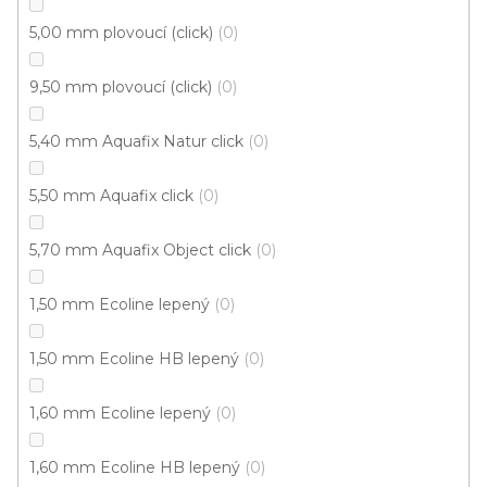
Vložte svůj e-mail a my vám budeme zasílat informace o
5,00 mm plovoucí (click)
0
nových produktech na našem e-shopu.
9,50 mm plovoucí (click)
0
E-mail
5,40 mm Aquafix Natur click
0
Přihlášením souhlasíte se
zpracováním osobních
údajů
5,50 mm Aquafix click
0
PŘIHLÁSIT SE
5,70 mm Aquafix Object click
0
1,50 mm Ecoline lepený
0
1,50 mm Ecoline HB lepený
0
1,60 mm Ecoline lepený
0
Z
á
1,60 mm Ecoline HB lepený
0