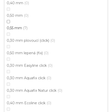
0,40 mm
0
0,50 mm
0
Vinylová podlaha MODULEO ROOTS 55 EIR
Galtymore Oak 86851
0,55 mm
7
U vás za 3-4 týdny
0,30 mm plovoucí (click)
0
749 Kč
/ m2
Měrná
od 233,62 Kč / 1 m2
0,50 mm lepená (fix)
0
cena:
Fix Large D (lepená)
FIX 55 - Rybí kost (lepená)
0,30 mm Easyline click
0
0,30 mm Aquafix click
0
Cenový hit
0,30 mm Aquafix Natur click
0
0,40 mm Ecoline click
0