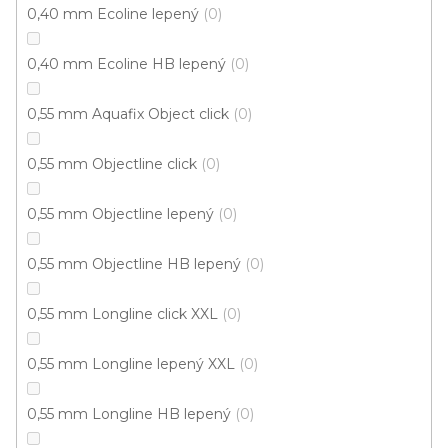
0,40 mm Ecoline lepený
0
0,40 mm Ecoline HB lepený
0
0,55 mm Aquafix Object click
0
0,55 mm Objectline click
0
0,55 mm Objectline lepený
0
0,55 mm Objectline HB lepený
0
Vinylová podlaha MODULEO ROOTS 55 EIR Laurel
0,55 mm Longline click XXL
0
Oak 51229
U vás za 3-4 týdny
0,55 mm Longline lepený XXL
0
749 Kč
/ m2
0,55 mm Longline HB lepený
0
Měrná
od 233,62 Kč / 1 m2
cena: