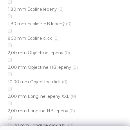
p
a
1,80 mm Ecoline lepený
0
t
T. G. Masaryka 333
1,80 mm Ecoline HB lepený
0
í
538 21 Slatiňany
9,50 mm Ecoline click
0
Zobrazit na mapě
2,00 mm Objectline lepený
0
Po-Pá: 9.00 - 12.00, 13.00 - 17.00
So: pouze pro objednané
2,00 mm Objectline HB lepený
0
10,00 mm Objectline click
0
Informace
2,00 mm Longline lepený XXL
0
Služby
2,00 mm Longline HB lepený
0
Bonus
10,00 mm Longline click XXL
0