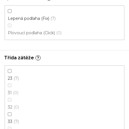
Lepená podlaha (Fix)
7
Plovoucí podlaha (Click)
0
Třída zátěže
?
23
7
31
0
Vinylová podlaha MODULEO ROOTS 55 EIR
Galtymore Oak 86237
32
0
Skladem externě, odesíláme do 2-3 dnů
33
7
749 Kč
/ m2