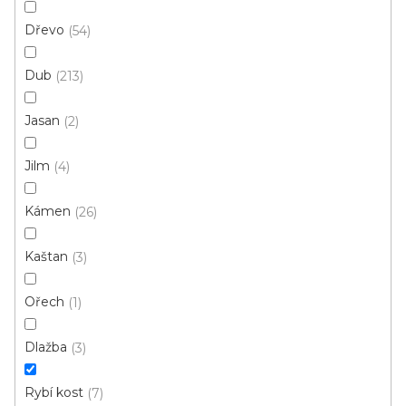
Dřevo
54
Dub
213
Vinylová podlaha MODULEO ROOTS 55 Glyde Oak
22246
Jasan
2
U vás za 3-4 týdny
Jilm
4
669 Kč
od
/ m2
Měrná
od 208,67 Kč / 1 m2
Kámen
26
cena:
Fix Large D (lepená)
FIX 55 - Rybí kost (lepená)
Kaštan
3
Ořech
1
Cenový hit
Dlažba
3
Rybí kost
7