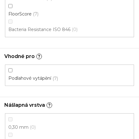
cena:
FloorScore
7
Fix Large D (lepená)
FIX 55 - Rybí kost (lepená)
Bacteria Resistance ISO 846
0
Cenový hit
Vhodné pro
?
Podlahové vytápění
7
Nášlapná vrstva
?
0,30 mm
0