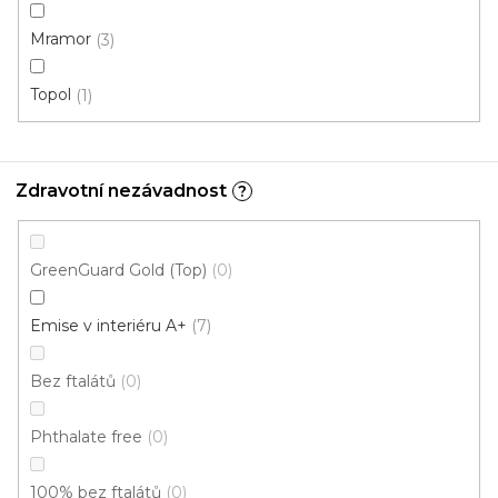
Mramor
3
Topol
1
Zdravotní nezávadnost
?
GreenGuard Gold (Top)
0
Emise v interiéru A+
7
Vinylová podlaha MODULEO ROOTS 55 EIR
Galtymore Oak 86339
Bez ftalátů
0
U vás za 3-4 týdny
Phthalate free
0
749 Kč
/ m2
Měrná
od 233,62 Kč / 1 m2
100% bez ftalátů
0