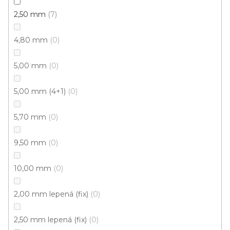
c
2,50 mm
7
í
p
4,80 mm
0
r
v
k
5,00 mm
0
y
Doprava zdarma
Garance
v
5,00 mm (4+1)
0
vrácení zboží
ý
p
5,70 mm
0
i
s
Dárkové poukazy
Řemeslná poctivost
9,50 mm
0
u
10,00 mm
0
2,00 mm lepená (fix)
0
2,50 mm lepená (fix)
0
Odebírat newsletter