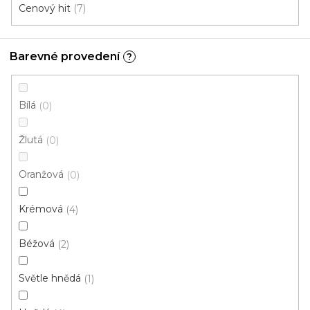
Cenový hit
7
s
p
Ř
r
Řadit podle:
Doporučujeme
a
Barevné provedení
?
o
z
d
e
u
Bílá
0
Cenový hit
n
k
í
Žlutá
t
0
p
ů
r
Oranžová
0
o
d
Krémová
4
u
k
Béžová
2
t
ů
Světle hnědá
1