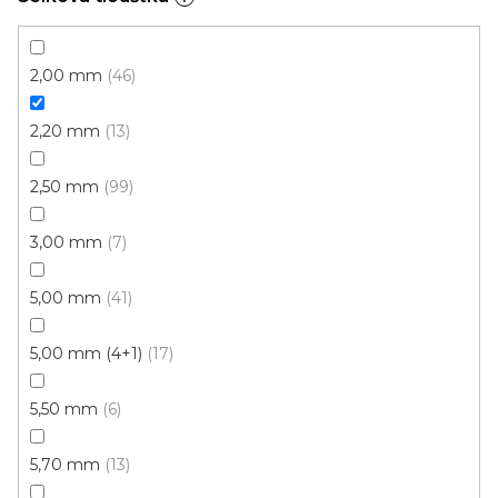
674 Kč
659 Kč
Měrná
od 161,52 Kč / 1 m2
od
/ m2
cena:
2,00 mm
46
Fix 40 (lepená)
Fix 55V (lepená)
2,20 mm
13
2,50 mm
99
3,00 mm
7
5,00 mm
41
5,00 mm (4+1)
17
5,50 mm
6
5,70 mm
13