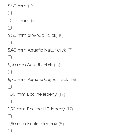
9,50 mm
17
10,00 mm
2
9,50 mm plovoucí (click)
6
Vinylová podlaha Tarko Kaštan kouřový
U vás za 3-4 týdny
5,40 mm Aquafix Natur click
7
696 Kč
od
/ m2
5,50 mm Aquafix click
15
Měrná
od 154,67 Kč / 1 m2
cena:
5,70 mm Aquafix Object click
16
Fix 30 (lepená)
Fix 40 (lepená)
Fix 55V (lepená)
1,50 mm Ecoline lepený
17
1,50 mm Ecoline HB lepený
17
1,60 mm Ecoline lepený
8