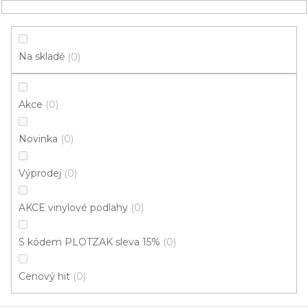
Přejít
NÁKUPNÍ
na
obsah
KOŠÍK
Na skladě
0
Akce
0
HLEDAT
Novinka
0
restaurace
Výprodej
0
Vinyl do restaurace: Celková
AKCE vinylové podlahy
0
tloušťka: 2,20 mm
S kódem PLOTZAK sleva 15%
0
V
ý
Cenový hit
0
p
i
ZAVŘÍT FILTR