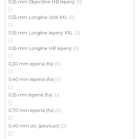
0,55 mm Objectline HB lepený
0
0,55 mm Longline click XXL
0
0,55 mm Longline lepený XXL
0
0,55 mm Longline HB lepený
0
Vinylová podlaha Tarko Dub Creek natur
0,30 mm lepená (fix)
0
U vás za 3-4 týdny
0,40 mm lepená (fix)
0
674 Kč
659 Kč
Měrná
od 161,52 Kč / 1 m2
od
/ m2
0,55 mm lepená (fix)
0
cena:
Fix 40 (lepená)
Fix 55V (lepená)
0,70 mm lepená (fix)
0
0,40 mm clic (plovoucí)
0