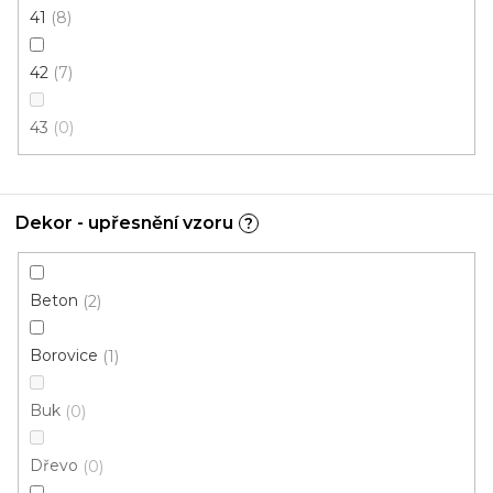
41
8
Fix 30 (lepená)
Fix 40 (lepená)
Fix 55V (lepená)
C
42
7
43
0
Dekor - upřesnění vzoru
?
Beton
2
Borovice
1
Buk
0
Dřevo
0