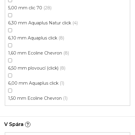
5,00 mm clic 70
28
Vinylová podlaha Tarko Beton Patina světlý
6,30 mm Aquaplus Natur click
4
U vás za 3-4 týdny
6,10 mm Aquaplus click
8
843 Kč
od
/ m2
Měrná
od 210,75 Kč / 1 m2
1,60 mm Ecoline Chevron
8
cena:
6,50 mm plovoucí (click)
8
Fix 40 (lepená)
Fix 55 (lepená)
6,00 mm Aquaplus click
1
1,50 mm Ecoline Chevron
1
V Spára
?