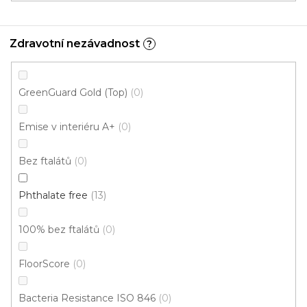
Zdravotní nezávadnost
?
GreenGuard Gold (Top)
0
Emise v interiéru A+
0
Bez ftalátů
0
Vinylová podlaha Tarko Dub Creek béžový
U vás za 3-4 týdny
Phthalate free
13
674 Kč
100% bez ftalátů
0
659 Kč
Měrná
od 161,52 Kč / 1 m2
od
/ m2
cena:
FloorScore
0
Fix 40 (lepená)
Fix 55V (lepená)
Bacteria Resistance ISO 846
0