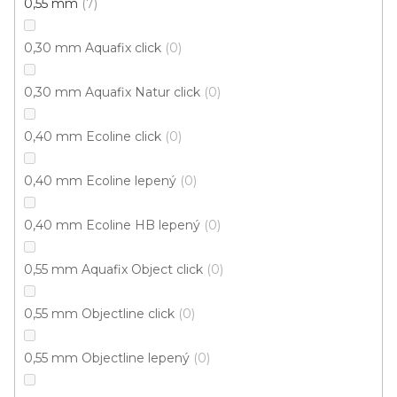
Vinylová podlaha Tarko Dub Creek hnědý
0,55 mm
7
U vás za 3-4 týdny
0,30 mm Aquafix click
0
674 Kč
659 Kč
Měrná
od 161,52 Kč / 1 m2
od
/ m2
0,30 mm Aquafix Natur click
0
cena:
0,40 mm Ecoline click
0
Fix 40 (lepená)
Fix 55V (lepená)
0,40 mm Ecoline lepený
0
0,40 mm Ecoline HB lepený
0
0,55 mm Aquafix Object click
0
0,55 mm Objectline click
0
0,55 mm Objectline lepený
0