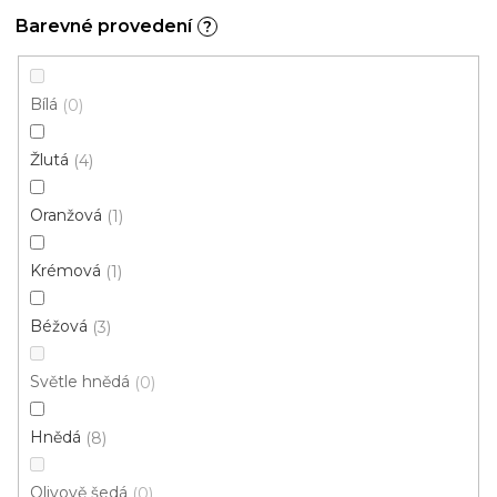
s
Barevné provedení
?
p
Ř
r
Řadit podle:
Doporučujeme
a
Bílá
0
o
z
d
e
Žlutá
4
u
n
k
í
Oranžová
1
t
p
ů
r
Krémová
1
o
d
Béžová
3
u
k
Světle hnědá
0
t
ů
Hnědá
8
Olivově šedá
0