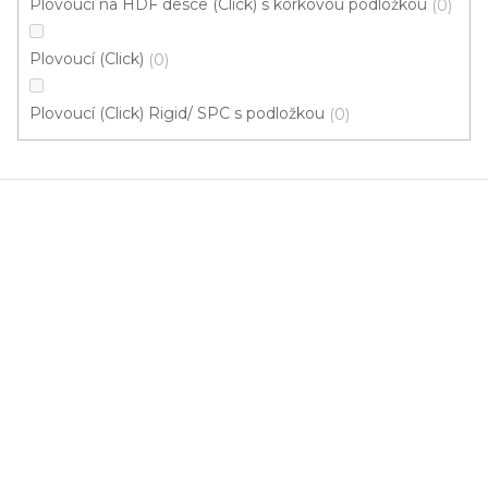
Plovoucí na HDF desce (Click) s korkovou podložkou
0
Vinylová podlaha Tarko Dub Creek slámový
U vás za 3-4 týdny
Plovoucí (Click)
0
843 Kč
/ m2
Plovoucí (Click) Rigid/ SPC s podložkou
0
Měrná
234,17 Kč / 1 m2
cena:
Fix 55V (lepená)