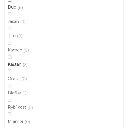
Dub
8
Vinylová podlaha Tarko Dub Rustic natur
Jasan
0
U vás za 3-4 týdny
Jilm
0
606 Kč
590 Kč
Měrná
od 129,39 Kč / 1 m2
od
/ m2
Kámen
cena:
0
Fix 30 (lepená)
Fix 40 (lepená)
Fix 55V (lepená)
C
Kaštan
2
Ořech
0
Dlažba
0
Rybí kost
0
Mramor
0