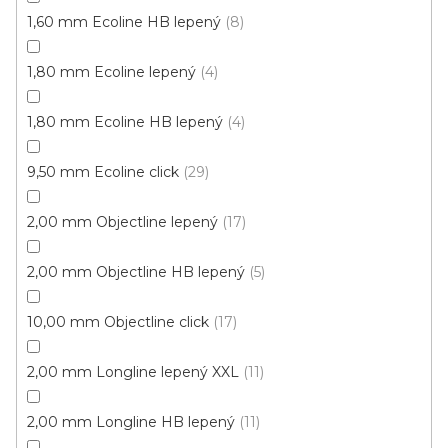
1,60 mm Ecoline HB lepený
8
1,80 mm Ecoline lepený
4
1,80 mm Ecoline HB lepený
4
9,50 mm Ecoline click
29
2,00 mm Objectline lepený
17
2,00 mm Objectline HB lepený
5
10,00 mm Objectline click
17
Vinylová podlaha Tarko Kaštan originál
U vás za 3-4 týdny
2,00 mm Longline lepený XXL
11
696 Kč
od
/ m2
2,00 mm Longline HB lepený
11
Měrná
od 154,67 Kč / 1 m2
cena: