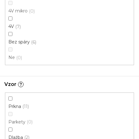
4V mikro
0
4V
7
Bez spáry
6
Ne
0
Vinylová podlaha Tarko Beton Patina tmavý
Vzor
?
U vás za 3-4 týdny
Prkna
11
843 Kč
od
/ m2
Měrná
od 210,75 Kč / 1 m2
cena:
Parkety
0
Fix 40 (lepená)
Fix 55 (lepená)
Dlažba
2