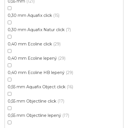
0,55 mm
121
0,30 mm Aquafix click
15
Vinylová podlaha DP 9590 Dub královský hnědý
EIR
0,30 mm Aquafix Natur click
7
U vás za 3-7 dní
0,40 mm Ecoline click
29
699 Kč
od
/ m2
Měrná
od 156,60 Kč / 1 m2
cena:
0,40 mm Ecoline lepený
29
Aquafix Natur Click (plovoucí)
Ecoline Click (plovou
0,40 mm Ecoline HB lepený
29
0,55 mm Aquafix Object click
16
0,55 mm Objectline click
17
0,55 mm Objectline lepený
17