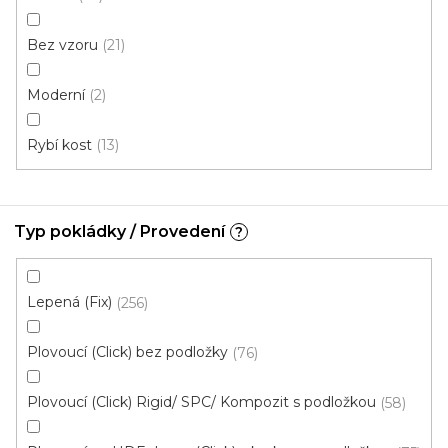
Vinylová podlaha PALLADIUM 40 Loft Oak Natural
Doprodej
Bez vzoru
21
Skladem externě, odesíláme do 2-3 dnů
Moderní
2
599 Kč
398 Kč
Měrná
od 118,31 Kč / 1 m2
od
/ m2
Rybí kost
13
cena:
Fix (lepená)
Click (plovoucí)
Typ pokládky / Provedení
?
Lepená (Fix)
256
Plovoucí (Click) bez podložky
76
Plovoucí (Click) Rigid/ SPC/ Kompozit s podložkou
58