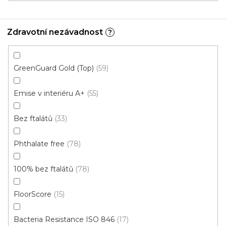
Zdravotní nezávadnost
?
GreenGuard Gold (Top)
59
Emise v interiéru A+
55
Bez ftalátů
33
Phthalate free
78
Vinylová podlaha DP 9523 Dub podzimní
100% bez ftalátů
78
U vás za 3-7 dní
FloorScore
15
699 Kč
od
/ m2
Měrná
od 136,79 Kč / 1 m2
cena:
Bacteria Resistance ISO 846
17