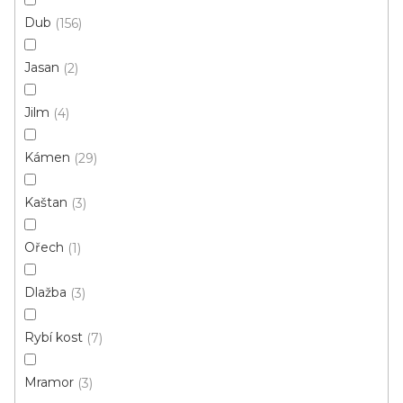
Dub
156
Jasan
2
Vinylová podlaha DP 9522 Dub podzimní
krémový
Jilm
4
U vás za 3-7 dní
Kámen
29
699 Kč
od
/ m2
Měrná
od 136,79 Kč / 1 m2
Kaštan
3
cena:
Ořech
1
Ecoline Click (plovoucí)
Ecoline Lepený
Aquaplus 
Dlažba
3
Rybí kost
7
Mramor
3