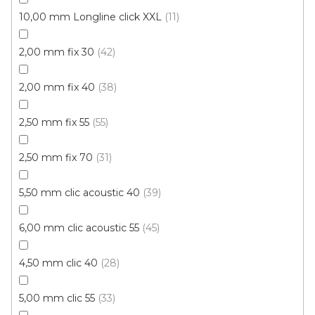
10,00 mm Longline click XXL
11
Vinylová podlaha PALLADIUM 40 Grace Oak
Greige
Doprodej
Skladem externě, odesíláme do 2-3 dnů
2,00 mm fix 30
42
2,00 mm fix 40
38
599 Kč
398 Kč
Měrná
od 118,31 Kč / 1 m2
od
/ m2
cena:
2,50 mm fix 55
55
Click (plovoucí)
2,50 mm fix 70
31
5,50 mm clic acoustic 40
39
6,00 mm clic acoustic 55
45
4,50 mm clic 40
28
5,00 mm clic 55
33