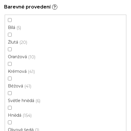
s
Barevné provedení
?
p
Ř
r
Řadit podle:
Doporučujeme
a
Bílá
5
o
z
d
e
Žlutá
20
u
Výprodej
n
k
í
Oranžová
10
t
p
ů
r
Krémová
41
o
d
Béžová
41
u
k
Světle hnědá
6
t
ů
Hnědá
154
Olivově šedá
1