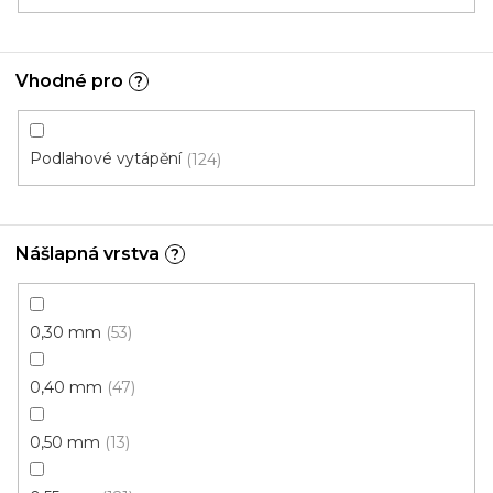
Ecoline Click (plovoucí)
Ecoline Lepený
Aquaplus 
Vhodné pro
?
Podlahové vytápění
124
Nášlapná vrstva
?
0,30 mm
53
0,40 mm
47
0,50 mm
13