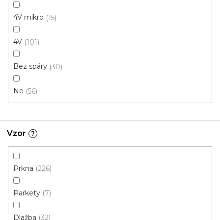
4V mikro
15
4V
101
Bez spáry
30
Ne
56
Vzor
?
Prkna
226
Parkety
7
Dlažba
32