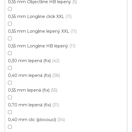
0,55 mm Objectline HB lepený
5
0,55 mm Longline click XXL
11
0,55 mm Longline lepený XXL
11
0,55 mm Longline HB lepený
11
0,30 mm lepená (fix)
42
0,40 mm lepená (fix)
38
Vinylová podlaha PALLADIUM 40 French Oak
Black
Doprodej
0,55 mm lepená (fix)
55
Skladem externě, odesíláme do 2-3 dnů
0,70 mm lepená (fix)
31
599 Kč
398 Kč
Měrná
od 118,31 Kč / 1 m2
od
/ m2
0,40 mm clic (plovoucí)
34
cena: