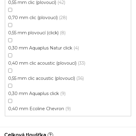
Click (plovoucí)
0,55 mm clic (plovoucí)
42
0,70 mm clic (plovoucí)
28
0,55 mm plovoucí (click)
8
0,30 mm Aquaplus Natur click
4
0,40 mm clic acoustic (plovoucí)
33
0,55 mm clic acoustic (plovoucí)
36
0,30 mm Aquaplus click
9
0,40 mm Ecoline Chevron
9
Celková tloušťka
?