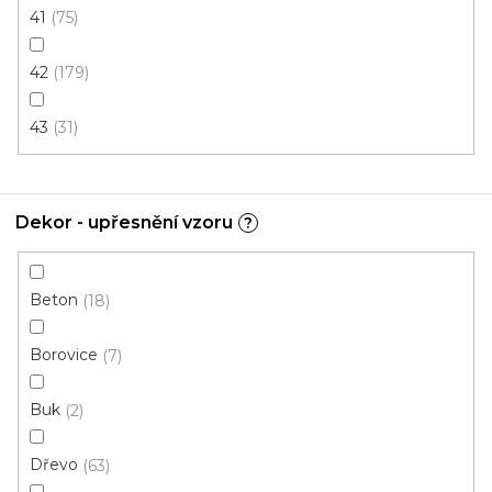
Měrná
395,54 Kč / 1 m2
41
75
cena:
FatraClick VÝPRODEJ 1 bal.
42
179
43
31
Dekor - upřesnění vzoru
?
Beton
18
Borovice
7
Buk
2
Dřevo
63