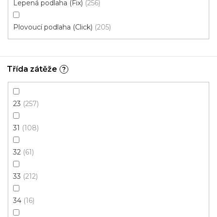
Lepená podlaha (Fix)
256
Plovoucí podlaha (Click)
205
Třída zátěže
?
23
257
31
108
32
61
Vinylová podlaha Fatraclick - Vepo Dub Sněžný
15661-3
Výprodej posledního balení
33
212
Skladem, ihned k odeslání
34
16
674 Kč
/ m2