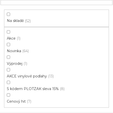
Přejít
NÁKUPNÍ
na
obsah
KOŠÍK
Na skladě
52
Akce
1
HLEDAT
Novinka
64
restaurace
Výprodej
1
Vinyl do restaurace: Dekor -
AKCE vinylové podlahy
13
upřesnění vzoru: Cedr
S kódem PLOTZAK sleva 15%
8
V
ý
Cenový hit
7
p
i
ZAVŘÍT FILTR