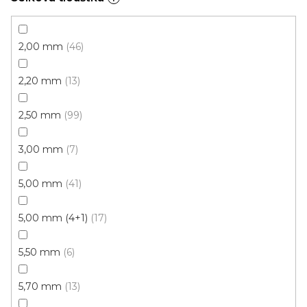
Vinylová podlaha PALLADIUM 40 French Oak
Grey
Doprodej
2,00 mm
46
Skladem externě, odesíláme do 2-3 dnů
2,20 mm
13
599 Kč
398 Kč
Měrná
od 118,31 Kč / 1 m2
od
/ m2
2,50 mm
99
cena:
3,00 mm
7
Click (plovoucí)
5,00 mm
41
5,00 mm (4+1)
17
5,50 mm
6
5,70 mm
13