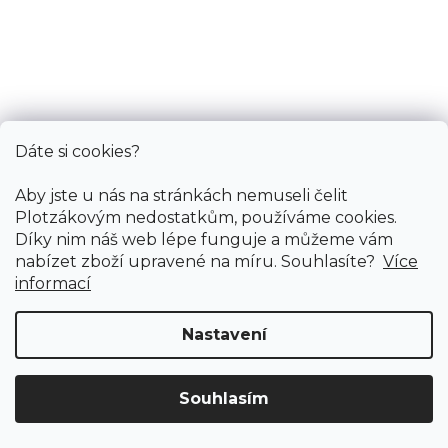
Dáte si cookies?
Aby jste u nás na stránkách nemuseli čelit
Plotzákovým nedostatkům, používáme cookies.
Díky nim náš web lépe funguje a můžeme vám
nabízet zboží upravené na míru. Souhlasíte?
Více
informací
Nastavení
Vinylové dílce RIGID PLUS SPC CLICK / HIF 22104
Doprodej
Souhlasím
Skladem externě, odesíláme do 2-3 dnů
Doprava ZDARMA
již od 4 990 Kč na vše! (pro
Vymazat filtry
ČR)
Registrujte se
a získejte
slevu 3%!