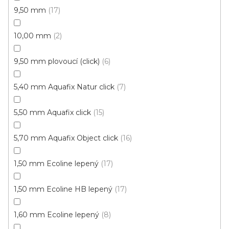
9,50 mm
17
10,00 mm
2
9,50 mm plovoucí (click)
6
5,40 mm Aquafix Natur click
7
5,50 mm Aquafix click
15
Vinylová podlaha PALLADIUM 40 French Oak
5,70 mm Aquafix Object click
16
Light
Doprodej
Skladem externě, odesíláme do 2-3 dnů
1,50 mm Ecoline lepený
17
599 Kč
1,50 mm Ecoline HB lepený
17
398 Kč
Měrná
od 118,31 Kč / 1 m2
od
/ m2
cena:
1,60 mm Ecoline lepený
8
Click (plovoucí)