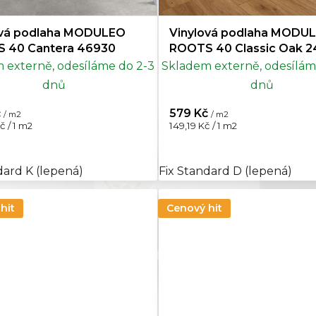
ová podlaha MODULEO
Vinylová podlaha MODU
 40 Cantera 46930
ROOTS 40 Classic Oak 2
 externě, odesíláme do 2-3
Skladem externě, odesílám
dnů
dnů
č
579 Kč
/ m2
/ m2
Měrná
č / 1 m2
149,19 Kč / 1 m2
cena:
dard K (lepená)
Fix Standard D (lepená)
hit
Cenový hit