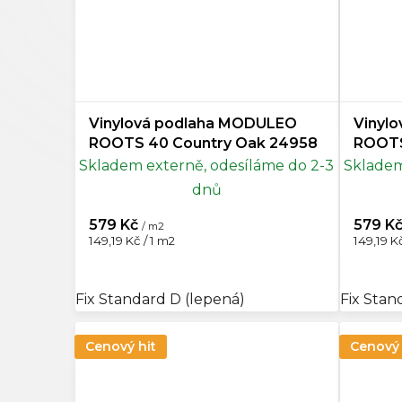
Vinylová podlaha MODULEO
Vinyl
ROOTS 40 Country Oak 24958
ROOTS
Skladem externě, odesíláme do 2-3
Skladem
dnů
579 Kč
579 K
/ m2
Měrná
Měrná
149,19 Kč / 1 m2
149,19 Kč
cena:
cena:
Fix Standard D (lepená)
Fix Stan
Cenový hit
Cenový 