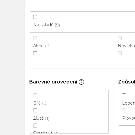
p
i
s
p
Na skladě
9
r
o
Akce
Novinka
0
d
u
k
t
ů
Barevné provedení
Způso
?
Bílá
Lepená
0
Žlutá
Plovou
1
Oranžová
1