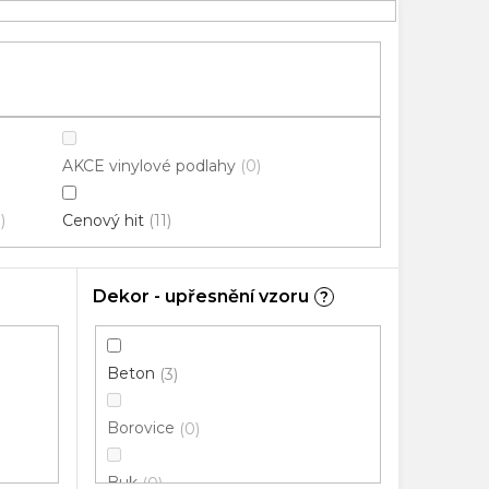
AKCE vinylové podlahy
0
Cenový hit
0
11
Dekor - upřesnění vzoru
?
Beton
3
Borovice
0
Buk
0