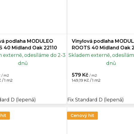
ová podlaha MODULEO
Vinylová podlaha MODU
 40 Midland Oak 22110
ROOTS 40 Midland Oak 
 externě, odesíláme do 2-3
Skladem externě, odesílám
dnů
dnů
č
579 Kč
/ m2
/ m2
Měrná
 / 1 m2
149,19 Kč / 1 m2
cena:
dard D (lepená)
Fix Standard D (lepená)
hit
Cenový hit