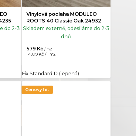
LEO
Vinylová podlaha MODULEO
Mramor
0
4235
ROOTS 40 Classic Oak 24932
e do 2-3
Skladem externě, odesíláme do 2-3
Topol
0
dnů
579 Kč
/ m2
Měrná
149,19 Kč / 1 m2
cena:
Fix Standard D (lepená)
Cenový hit