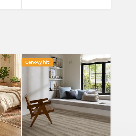
Dřevo
0
Dub
8
Jasan
0
Jilm
0
Cenový hit
Kámen
0
Kaštan
0
Ořech
0
Dlažba
0
Rybí kost
0