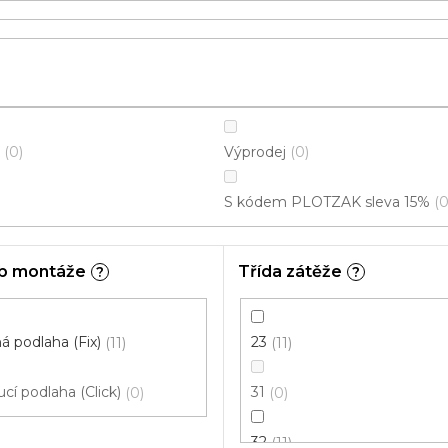
Výprodej
0
0
S kódem PLOTZAK sleva 15%
b montáže
Třída zátěže
?
?
 podlaha (Fix)
23
11
11
cí podlaha (Click)
31
0
0
32
11