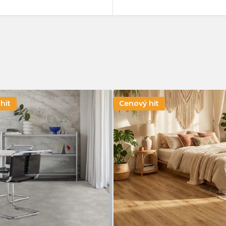
33
0
34
0
41
0
42
0
hit
Cenový hit
43
0