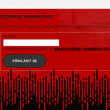
Odebírat newsletter
Vložte svůj e-mail a my vám budeme zasílat informace
E-mail
Přihlášením souhlasíte se
zpracováním osobních úd
PŘIHLÁSIT SE