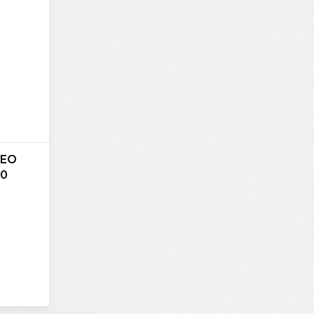
LEO
90