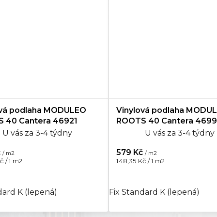
ová podlaha MODULEO
Vinylová podlaha MODU
 40 Cantera 46921
ROOTS 40 Cantera 469
U vás za 3-4 týdny
U vás za 3-4 týdny
č
579 Kč
/ m2
/ m2
Měrná
č / 1 m2
148,35 Kč / 1 m2
cena:
dard K (lepená)
Fix Standard K (lepená)