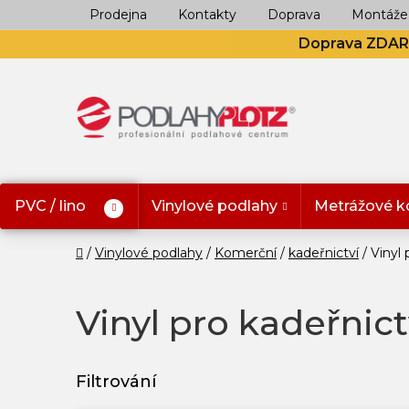
Přejít
Prodejna
Kontakty
Doprava
Montáže
na
Doprava ZDA
obsah
PVC / lino
Vinylové podlahy
Metrážové k
Domů
Vinylové podlahy
Komerční
kadeřnictví
Vinyl 
Vinyl pro kadeřnict
V
ý