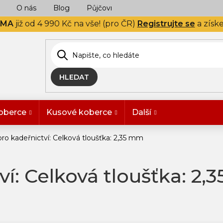
O nás
Blog
Půjčovna
Naše realizace
Hodn
RMA
již od 4 990 Kč na vše! (pro ČR)
Registrujte se
a získ
HLEDAT
oberce
Kusové koberce
Další
pro kadeřnictví: Celková tloušťka: 2,35 mm
ví: Celková tloušťka: 2