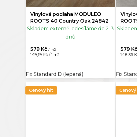
Vinylová podlaha MODULEO
Vinyl
Mocca
0
ROOTS 40 Country Oak 24842
ROOTS
Skladem externě, odesíláme do 2-3
Skladem
Šedohnědá
0
dnů
579 Kč
579 K
/ m2
Měrná
Měrná
149,19 Kč / 1 m2
148,35 K
cena:
cena:
Fix Standard D (lepená)
Fix Stan
Cenový hit
Cenový 