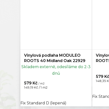
Vinylová podlaha MODULEO
Vinyl
ROOTS 40 Midland Oak 22929
ROOTS
Skladem externě, odesíláme do 2-3
dnů
579 K
Měrná
148,35 K
579 Kč
/ m2
cena:
Měrná
149,19 Kč / 1 m2
cena:
Fix Stan
Fix Standard D (lepená)