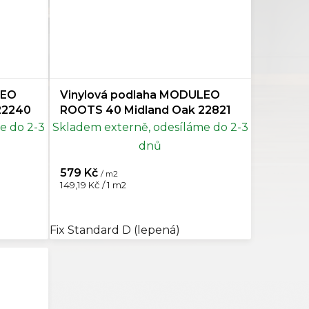
LEO
Vinylová podlaha MODULEO
22240
ROOTS 40 Midland Oak 22821
e do 2-3
Skladem externě, odesíláme do 2-3
dnů
579 Kč
/ m2
Měrná
149,19 Kč / 1 m2
cena:
Fix Standard D (lepená)