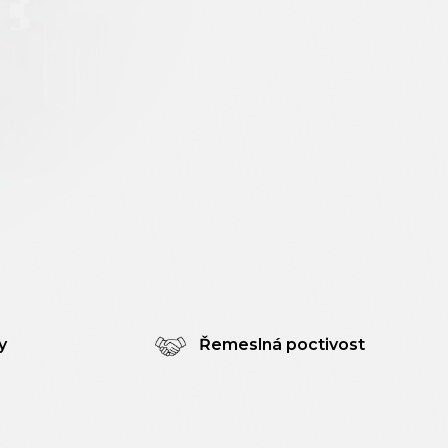
y
Řemeslná poctivost