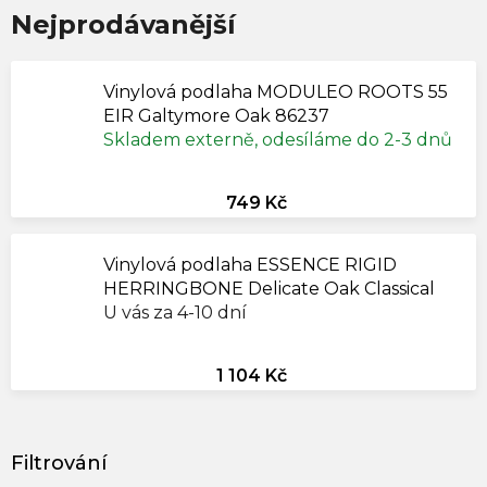
Nejprodávanější
Vinylová podlaha MODULEO ROOTS 55
EIR Galtymore Oak 86237
Skladem externě, odesíláme do 2-3 dnů
749 Kč
Vinylová podlaha ESSENCE RIGID
HERRINGBONE Delicate Oak Classical
U vás za 4-10 dní
1 104 Kč
V
ý