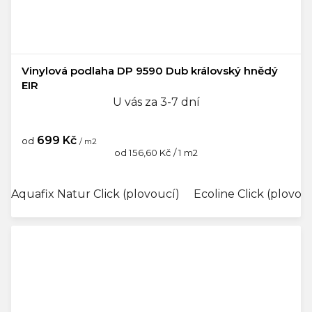
Vinylová podlaha DP 9590 Dub královský hnědý
EIR
U vás za 3-7 dní
699 Kč
od
/ m2
Měrná
od 156,60 Kč / 1 m2
cena:
Aquafix Natur Click (plovoucí)
Ecoline Click (plovou