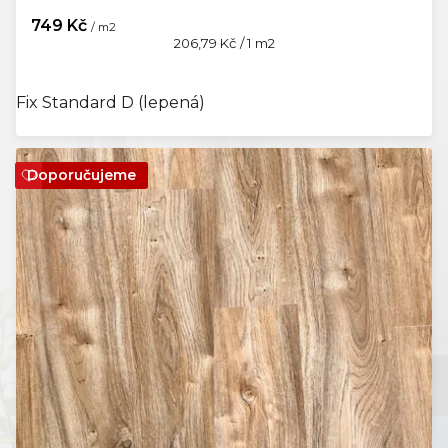
749 Kč
/ m2
Měrná
206,79 Kč / 1 m2
cena:
Fix Standard D (lepená)
Doporučujeme