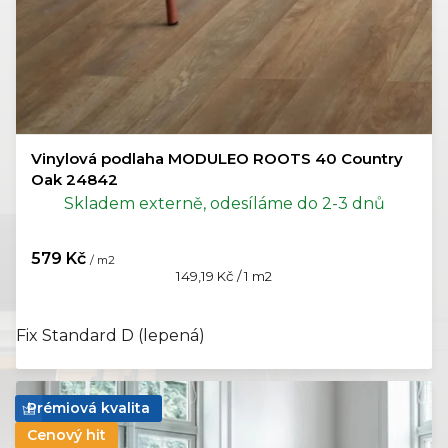
Vinylová podlaha MODULEO ROOTS 40 Country
Oak 24842
Skladem externě, odesíláme do 2-3 dnů
579 Kč
/ m2
Měrná
149,19 Kč / 1 m2
cena:
Fix Standard D (lepená)
Prémiová kvalita
Cenový hit