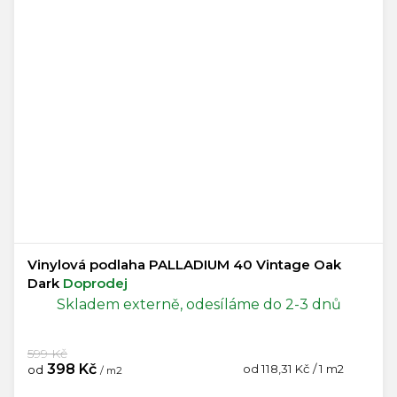
Vinylová podlaha PALLADIUM 40 Vintage Oak
Dark
Doprodej
Skladem externě, odesíláme do 2-3 dnů
599 Kč
398 Kč
Měrná
od 118,31 Kč / 1 m2
od
/ m2
cena: