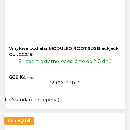
Vinylová podlaha MODULEO ROOTS 55 Blackjack
Oak 22215
Skladem externě, odesíláme do 2-3 dnů
669 Kč
/ m2
Měrná
184,70 Kč / 1 m2
cena:
Fix Standard D (lepená)
Cenový hit