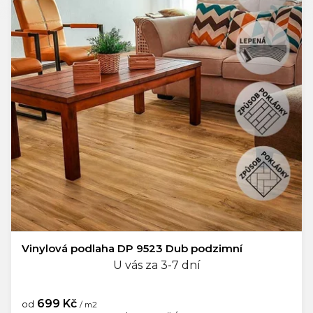
Vinylová podlaha DP 9523 Dub podzimní
U vás za 3-7 dní
699 Kč
od
/ m2