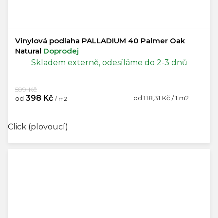
Vinylová podlaha PALLADIUM 40 Palmer Oak
Natural
Doprodej
Skladem externě, odesíláme do 2-3 dnů
599 Kč
398 Kč
Měrná
od 118,31 Kč / 1 m2
od
/ m2
cena:
Click (plovoucí)