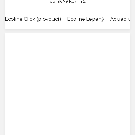
Měrná
od 136,79 Kč / 1 m2
cena:
Ecoline Click (plovoucí)
Ecoline Lepený
Aquaplus 