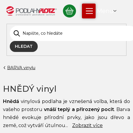
Přejít
NÁKUPNÍ
na
obsah
KOŠÍK
HLEDAT
BARVA vinylu
HNĚDÝ vinyl
Hnědá
vinylová podlaha je vznešená volba, která do
vašeho prostoru
vnáší teplý a přirozený pocit
. Barva
hnědé evokuje přírodní prvky, jako jsou dřevo a
země, což vytváří útulnou...
Zobrazit více