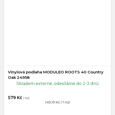
Vinylová podlaha MODULEO ROOTS 40 Country
Oak 24958
Skladem externě, odesíláme do 2-3 dnů
579 Kč
/ m2
Měrná
149,19 Kč / 1 m2
cena: