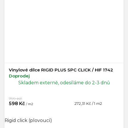
Vinylové dílce RIGID PLUS SPC CLICK / HIF 1742
Doprodej
Skladem externě, odesíláme do 2-3 dnů
799 Kč
598 Kč
Měrná
272,31 Kč / 1 m2
/ m2
cena:
Rigid click (plovoucí)