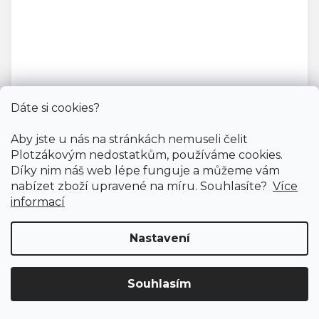
Vinylová podlaha MODULEO ROOTS 55 Blackjack
Dáte si cookies?
Oak 22246
Skladem externě, odesíláme do 2-3 dnů
Aby jste u nás na stránkách nemuseli čelit
Plotzákovým nedostatkům, používáme cookies.
Díky nim náš web lépe funguje a můžeme vám
669 Kč
/ m2
nabízet zboží upravené na míru. Souhlasíte?
Více
Měrná
184,70 Kč / 1 m2
informací
cena:
Fix Standard D (lepená)
Nastavení
Souhlasím
Cenový hit
Doprava ZDARMA
již od 4 990 Kč na vše! (pro
ČR)
Registrujte se
a získejte
slevu 3%!