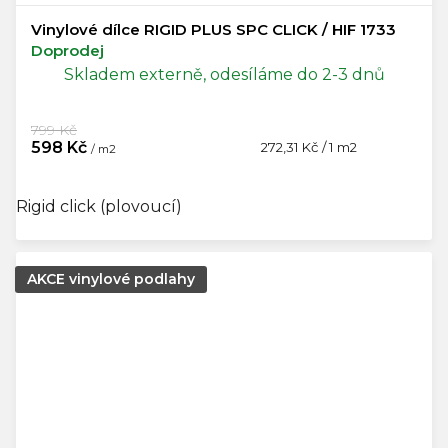
Vinylové dílce RIGID PLUS SPC CLICK / HIF 1733
Doprodej
Skladem externě, odesíláme do 2-3 dnů
799 Kč
598 Kč
Měrná
272,31 Kč / 1 m2
/ m2
cena:
Rigid click (plovoucí)
AKCE vinylové podlahy