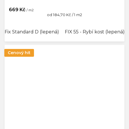
669 Kč
/ m2
Měrná
od 184,70 Kč / 1 m2
cena:
Fix Standard D (lepená)
FIX 55 - Rybí kost (lepená)
Cenový hit