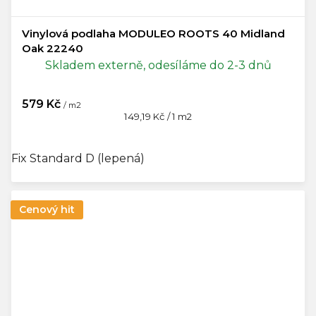
Vinylová podlaha MODULEO ROOTS 40 Midland
Oak 22240
Skladem externě, odesíláme do 2-3 dnů
579 Kč
/ m2
Měrná
149,19 Kč / 1 m2
cena:
Fix Standard D (lepená)
Cenový hit