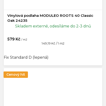
Vinylová podlaha MODULEO ROOTS 40 Classic
Oak 24235
Skladem externě, odesíláme do 2-3 dnů
579 Kč
/ m2
Měrná
149,19 Kč / 1 m2
cena:
Fix Standard D (lepená)
Cenový hit