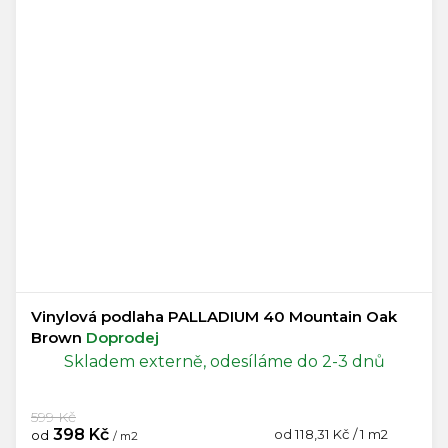
Vinylová podlaha PALLADIUM 40 Mountain Oak
Brown
Doprodej
Skladem externě, odesíláme do 2-3 dnů
599 Kč
398 Kč
Měrná
od 118,31 Kč / 1 m2
od
/ m2