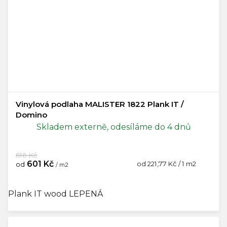
Vinylová podlaha MALISTER 1822 Plank IT /
Domino
Skladem externě, odesíláme do 4 dnů
616 Kč
601 Kč
Měrná
od 221,77 Kč / 1 m2
od
/ m2
cena:
Plank IT wood LEPENÁ