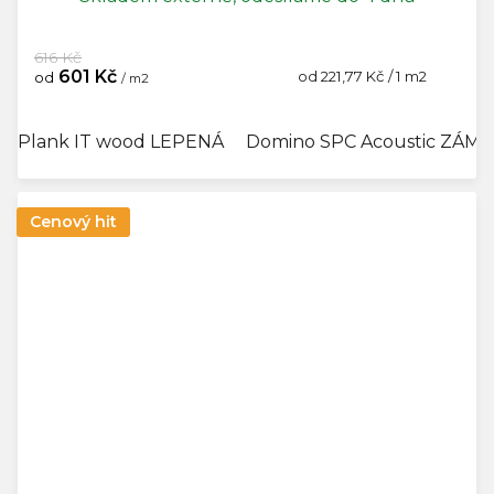
616 Kč
601 Kč
Měrná
od 221,77 Kč / 1 m2
od
/ m2
cena:
Plank IT wood LEPENÁ
Domino SPC Acoustic ZÁM
Cenový hit