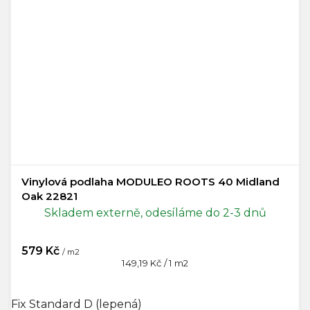
Vinylová podlaha MODULEO ROOTS 40 Midland
Oak 22821
Skladem externě, odesíláme do 2-3 dnů
579 Kč
/ m2
Měrná
149,19 Kč / 1 m2
cena:
Fix Standard D (lepená)