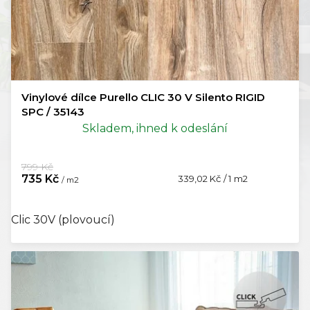
Vinylové dílce Purello CLIC 30 V Silento RIGID
SPC / 35143
Skladem, ihned k odeslání
799 Kč
735 Kč
Měrná
339,02 Kč / 1 m2
/ m2
cena:
Clic 30V (plovoucí)