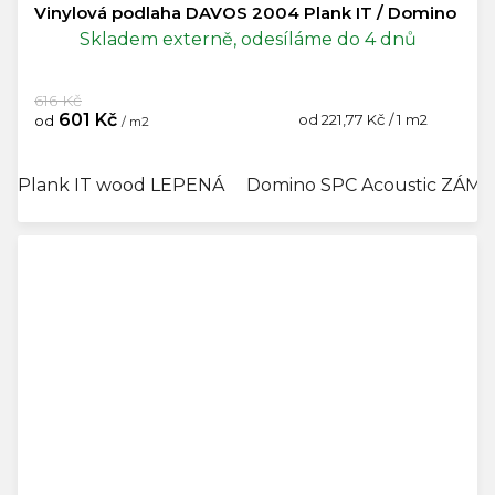
Vinylová podlaha DAVOS 2004 Plank IT / Domino
Skladem externě, odesíláme do 4 dnů
616 Kč
601 Kč
Měrná
od 221,77 Kč / 1 m2
od
/ m2
cena:
Plank IT wood LEPENÁ
Domino SPC Acoustic ZÁM