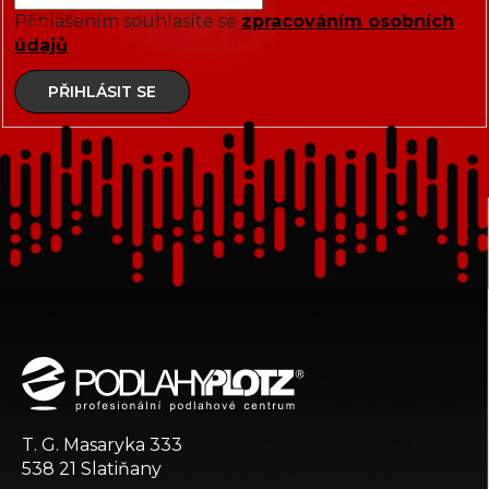
Přihlášením souhlasíte se
zpracováním osobních
údajů
PŘIHLÁSIT SE
Z
á
p
a
t
T. G. Masaryka 333
í
538 21 Slatiňany