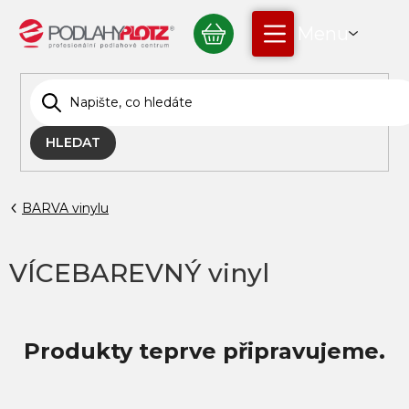
Přejít
NÁKUPNÍ
na
obsah
KOŠÍK
HLEDAT
BARVA vinylu
VÍCEBAREVNÝ vinyl
Produkty teprve připravujeme.