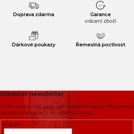
Doprava zdarma
Garance
vrácení zboží
Dárkové poukazy
Řemeslná poctivost
Odebírat newsletter
Vložte svůj e-mail a my vám budeme zasílat informace o
nových produktech na našem e-shopu.
E-mail