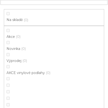
Přejít
NÁKUPNÍ
na
obsah
KOŠÍK
Na skladě
0
Akce
0
HLEDAT
Novinka
0
Vinylové podlahy
Výprodej
0
Jasan
AKCE vinylové podlahy
0
Do
Komerční
bytu/domu
Mohlo by se