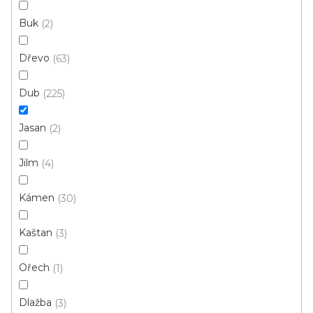
í
p
Buk
2
r
v
Dřevo
63
k
y
Doprava zdarma
Garance
v
Dub
225
vrácení zboží
ý
p
Jasan
2
i
s
Dárkové poukazy
Řemeslná poctivost
Jilm
4
u
Kámen
30
Kaštan
3
Ořech
1
Odebírat newsletter
Dlažba
3
Vložte svůj e-mail a my vám budeme zasílat informace o