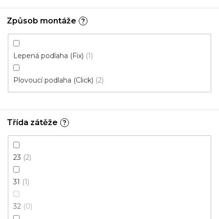
Fix 55V (lepená)
Click 30V (plovoucí)
Click 55V (pl
Způsob montáže
?
Lepená podlaha (Fix)
1
Plovoucí podlaha (Click)
2
Třída zátěže
?
23
2
31
1
32
0