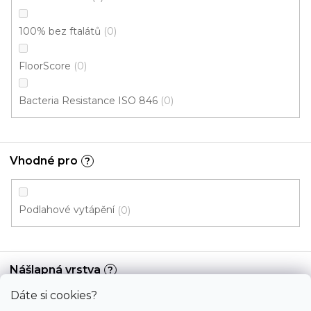
t
T. G. Masaryka 333
í
100% bez ftalátů
0
538 21 Slatiňany
FloorScore
0
Zobrazit na mapě
Bacteria Resistance ISO 846
0
Po-Pá: 9.00 - 12.00, 13.00 - 17.00
So: pouze pro objednané
Vhodné pro
?
Informace
Podlahové vytápění
0
Služby
Bonus
Nášlapná vrstva
?
Dáte si cookies?