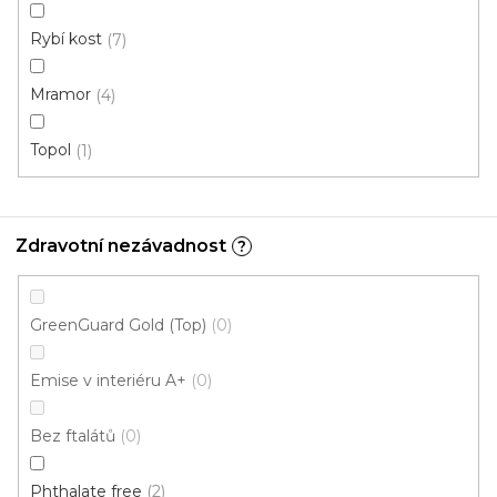
nových produktech na našem e-shopu.
Rybí kost
7
E-mail
Mramor
4
Přihlášením souhlasíte se
zpracováním osobních
údajů
Topol
1
PŘIHLÁSIT SE
Zdravotní nezávadnost
?
GreenGuard Gold (Top)
0
Emise v interiéru A+
0
Z
á
Bez ftalátů
0
p
a
Phthalate free
2