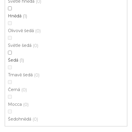
Světle hnědá
0
d
u
Hnědá
1
k
t
Olivově šedá
0
ů
Světle šedá
0
Šedá
1
Tmavě šedá
0
Vinylová podlaha Tarko Jasan Patina šedý
Černá
0
U vás za 3-4 týdny
Mocca
0
843 Kč
od
/ m2
Měrná
od 234,17 Kč / 1 m2
Šedohnědá
0
cena: