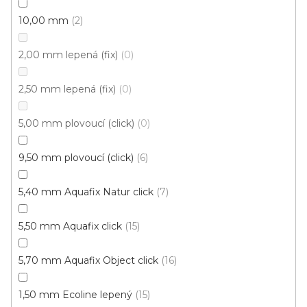
Light
Doprodej
10,00 mm
2
Skladem externě, odesíláme do 2-3 dnů
2,00 mm lepená (fix)
0
599 Kč
398 Kč
Měrná
od 118,31 Kč / 1 m2
od
/ m2
2,50 mm lepená (fix)
0
cena:
Click (plovoucí)
5,00 mm plovoucí (click)
0
9,50 mm plovoucí (click)
6
5,40 mm Aquafix Natur click
7
5,50 mm Aquafix click
15
5,70 mm Aquafix Object click
16
1,50 mm Ecoline lepený
15