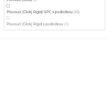
Plovoucí (Click) Rigid/ SPC s podložkou
45
Plovoucí (Click) Rigid s podložkou
0
Vinylová podlaha PALLADIUM 40 Vintage Oak
Dark
Doprodej
Skladem externě, odesíláme do 2-3 dnů