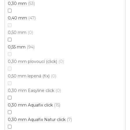
0,30 mm
53
0,40 mm
47
0,50 mm
0
0,55 mm
94
0,30 mm plovoucí (click)
0
Vinylová podlaha DP 9590 Dub královský hnědý
0,50 mm lepená (fix)
0
EIR
U vás za 3-7 dní
0,30 mm Easyline click
0
699 Kč
od
/ m2
0,30 mm Aquafix click
15
Měrná
od 156,60 Kč / 1 m2
cena:
0,30 mm Aquafix Natur click
7
Aquafix Natur Click (plovoucí)
Ecoline Click (plovou