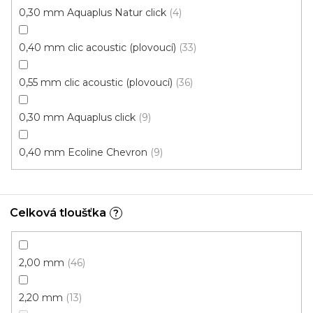
0,30 mm Aquaplus Natur click
4
0,40 mm clic acoustic (plovoucí)
33
0,55 mm clic acoustic (plovoucí)
36
0,30 mm Aquaplus click
9
0,40 mm Ecoline Chevron
9
Vinylová podlaha PALLADIUM 40 French Oak
Grey
Doprodej
Skladem externě, odesíláme do 2-3 dnů
Celková tloušťka
?
599 Kč
398 Kč
Měrná
od 118,31 Kč / 1 m2
od
/ m2
cena:
2,00 mm
46
Click (plovoucí)
2,20 mm
13