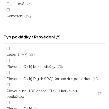
Objektové
239
Komerční
372
Typ pokládky / Provedení
?
Vinylová podlaha PALLADIUM 40 Palmer Oak
Natural
Doprodej
Skladem externě, odesíláme do 2-3 dnů
Lepená (Fix)
227
Plovoucí (Click) bez podložky
76
599 Kč
398 Kč
Měrná
od 118,31 Kč / 1 m2
od
/ m2
cena:
Plovoucí (Click) Rigid/ SPC/ Kompozit s podložkou
45
Click (plovoucí)
Plovoucí na HDF desce (Click) s korkovou
73
podložkou
Plovoucí (Click)
1