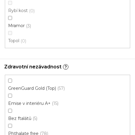
Ecoline Click (plovoucí)
Ecoline Lepený
Aquaplus 
Rybí kost
0
Mramor
3
Topol
0
Zdravotní nezávadnost
?
GreenGuard Gold (Top)
57
Emise v interiéru A+
15
Bez ftalátů
5
Phthalate free
78