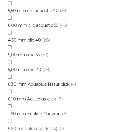
Skladem externě, odesíláme do 2-3 dnů
5,50 mm clic acoustic 40
39
599 Kč
6,00 mm clic acoustic 55
45
398 Kč
Měrná
od 118,31 Kč / 1 m2
od
/ m2
cena:
4,50 mm clic 40
28
Click (plovoucí)
5,00 mm clic 55
33
5,00 mm clic 70
28
6,30 mm Aquaplus Natur click
4
6,10 mm Aquaplus click
8
1,60 mm Ecoline Chevron
8
6,50 mm plovoucí (click)
0