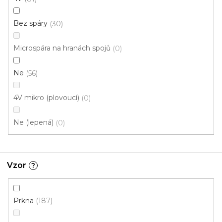
Bez spáry
30
Microspára na hranách spojů
0
Ne
56
4V mikro (plovoucí)
0
Ne (lepená)
0
Vzor
?
Prkna
187
Vinylová podlaha PALLADIUM 40 Mountain Oak
Brown
Doprodej