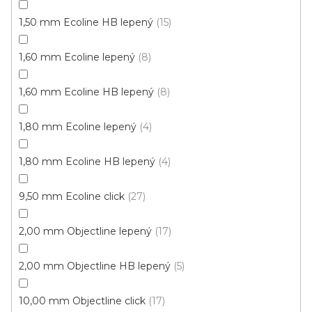
1,50 mm Ecoline HB lepený
15
1,60 mm Ecoline lepený
8
1,60 mm Ecoline HB lepený
8
1,80 mm Ecoline lepený
4
Vinylová podlaha PALLADIUM 40 Grace Oak
Greige
Doprodej
1,80 mm Ecoline HB lepený
4
Skladem externě, odesíláme do 2-3 dnů
9,50 mm Ecoline click
27
599 Kč
398 Kč
Měrná
od 118,31 Kč / 1 m2
od
/ m2
2,00 mm Objectline lepený
17
cena:
2,00 mm Objectline HB lepený
5
Click (plovoucí)
10,00 mm Objectline click
17