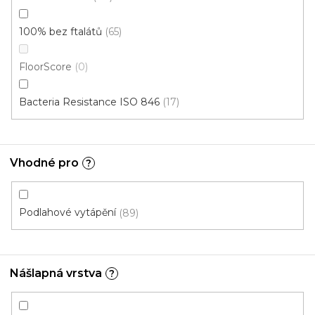
100% bez ftalátů
65
Vinylová podlaha DP 9523 Dub podzimní
U vás za 3-7 dní
FloorScore
0
699 Kč
od
/ m2
Bacteria Resistance ISO 846
17
Měrná
od 136,79 Kč / 1 m2
cena:
Ecoline Click (plovoucí)
Ecoline Lepený
Aquaplus 
Vhodné pro
?
Podlahové vytápění
89
Nášlapná vrstva
?