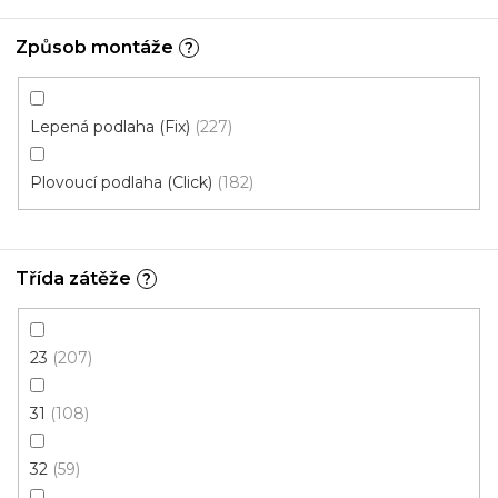
Plank IT wood LEPENÁ
Způsob montáže
?
Akce
Lepená podlaha (Fix)
227
Plovoucí podlaha (Click)
182
Třída zátěže
?
23
207
31
108
32
59