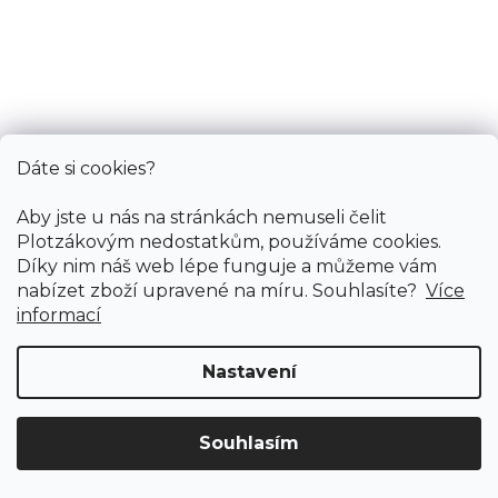
Dáte si cookies?
Aby jste u nás na stránkách nemuseli čelit
Plotzákovým nedostatkům, používáme cookies.
Díky nim náš web lépe funguje a můžeme vám
nabízet zboží upravené na míru. Souhlasíte?
Více
informací
Nastavení
Souhlasím
Doprava ZDARMA
již od 4 990 Kč na vše! (pro
Vymazat filtry
ČR)
Registrujte se
a získejte
slevu 3%!