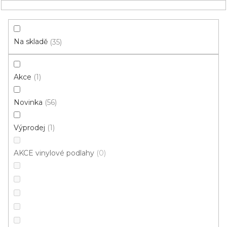
Přejít
NÁKUPNÍ
na
obsah
KOŠÍK
Na skladě
35
Akce
1
HLEDAT
Novinka
56
Vinylové podlahy
Výprodej
1
Objektové
AKCE vinylové podlahy
0
Do
Komerční
bytu/domu
Mohlo by se