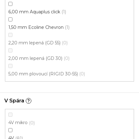
6,00 mm Aquaplus click
1
1,50 mm Ecoline Chevron
1
2,20 mm lepená (GD 55)
0
2,00 mm lepená (GD 30)
0
Vinylová podlaha PALLADIUM 40 Loft Oak Natural
Doprodej
Skladem externě, odesíláme do 2-3 dnů
5,00 mm plovoucí (RIGID 30-55)
0
599 Kč
398 Kč
Měrná
od 118,31 Kč / 1 m2
od
/ m2
V Spára
?
cena:
Fix (lepená)
Click (plovoucí)
4V mikro
0
4V
81