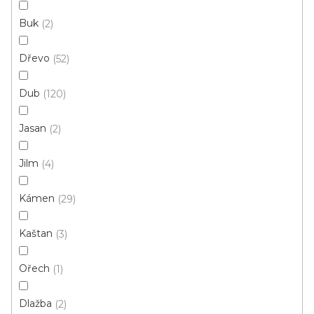
Buk
2
Dřevo
52
Dub
120
Jasan
2
Jilm
4
Kámen
29
Vinylová podlaha DP 9522 Dub podzimní
krémový
U vás za 3-7 dní
Kaštan
3
Ořech
1
699 Kč
od
/ m2
Měrná
od 136,79 Kč / 1 m2
cena:
Dlažba
2