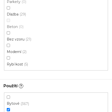
Skladem externě, odesíláme do 2-3 dnů
Parkety
0
Dlažba
29
599 Kč
398 Kč
Měrná
od 118,31 Kč / 1 m2
od
/ m2
cena:
Beton
0
Fix (lepená)
Click (plovoucí)
Bez vzoru
21
Moderní
2
Rybí kost
5
Použití
?
Bytové
367