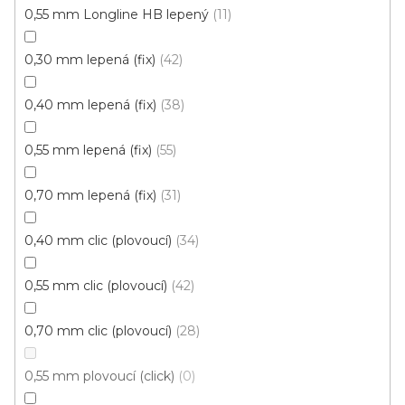
Vinylová podlaha PALLADIUM 40 French Oak
0,55 mm Longline HB lepený
11
Black
Doprodej
Skladem externě, odesíláme do 2-3 dnů
0,30 mm lepená (fix)
42
599 Kč
0,40 mm lepená (fix)
38
398 Kč
Měrná
od 118,31 Kč / 1 m2
od
/ m2
cena:
0,55 mm lepená (fix)
55
Click (plovoucí)
0,70 mm lepená (fix)
31
0,40 mm clic (plovoucí)
34
0,55 mm clic (plovoucí)
42
0,70 mm clic (plovoucí)
28
0,55 mm plovoucí (click)
0