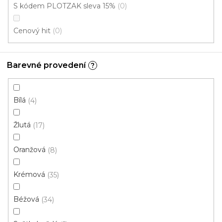
Instituce aj.
S kódem PLOTZAK sleva 15%
0
vám hodit
Cenový hit
0
V
ý
Barevné provedení
?
p
i
ZAVŘÍT FILTR
Bílá
s
4
p
Ř
Žlutá
17
r
Řadit podle:
Doporučujeme
a
o
z
Oranžová
8
d
e
u
Výprodej
n
Krémová
35
k
í
t
p
Béžová
34
ů
r
o