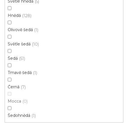
Světle hnědá
5
d
u
Hnědá
128
k
t
Olivově šedá
1
ů
Světle šedá
10
Šedá
51
Tmavě šedá
1
Vinylová podlaha Plank IT /Wood/ 2006 Bolton
Černá
7
šedý VÝPRODEJ (4 balení)
Skladem, ihned k odeslání
Mocca
0
473 Kč
Šedohnědá
1
/ m2
Měrná
174,54 Kč / 1 m2
cena: